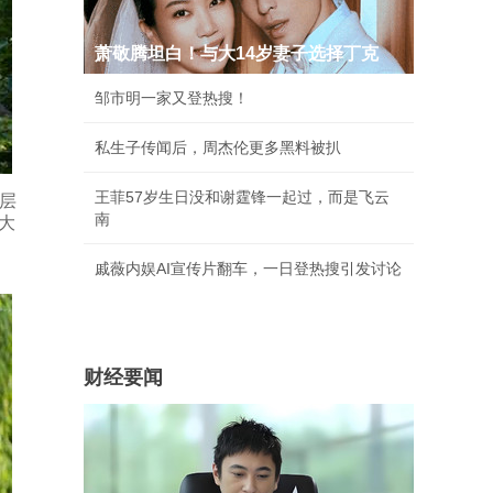
萧敬腾坦白！与大14岁妻子选择丁克
邹市明一家又登热搜！
私生子传闻后，周杰伦更多黑料被扒
王菲57岁生日没和谢霆锋一起过，而是飞云
层
南
大
戚薇内娱AI宣传片翻车，一日登热搜引发讨论
财经要闻