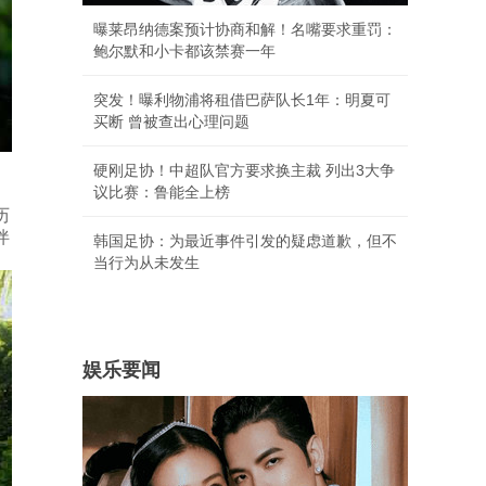
曝莱昂纳德案预计协商和解！名嘴要求重罚：
鲍尔默和小卡都该禁赛一年
突发！曝利物浦将租借巴萨队长1年：明夏可
买断 曾被查出心理问题
硬刚足协！中超队官方要求换主裁 列出3大争
议比赛：鲁能全上榜
历
伴
韩国足协：为最近事件引发的疑虑道歉，但不
当行为从未发生
娱乐要闻