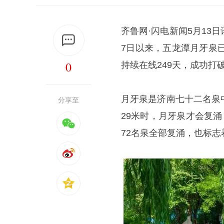
齐鲁网·闪电新闻5月13
7日以来，五龙潭月牙泉已
0
持续在线249天，成功打
月牙泉是济南七十二名泉
分享至
29米时，月牙泉才会复
72名泉全部复涌，也标