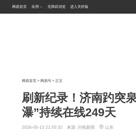
网易首页
应用
无障碍浏览
进入关怀版
网易首页
>
网易号
> 正文
刷新纪录！济南趵突泉地
瀑”持续在线249天
2026-05-13 21:55:32 来源:
闪电新闻
山东