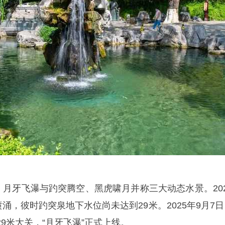
，月牙飞瀑与趵突腾空、黑虎啸月并称三大动态水景。202
喷涌，彼时趵突泉地下水位尚未达到29米。2025年9月7
9米大关，“月牙飞瀑”正式上线。