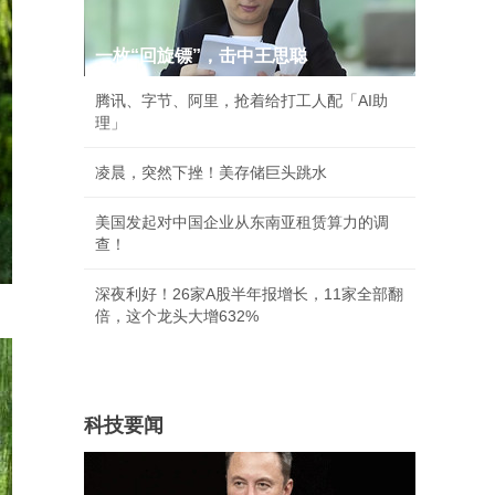
一枚“回旋镖”，击中王思聪
腾讯、字节、阿里，抢着给打工人配「AI助
理」
凌晨，突然下挫！美存储巨头跳水
美国发起对中国企业从东南亚租赁算力的调
查！
深夜利好！26家A股半年报增长，11家全部翻
倍，这个龙头大增632%
科技要闻