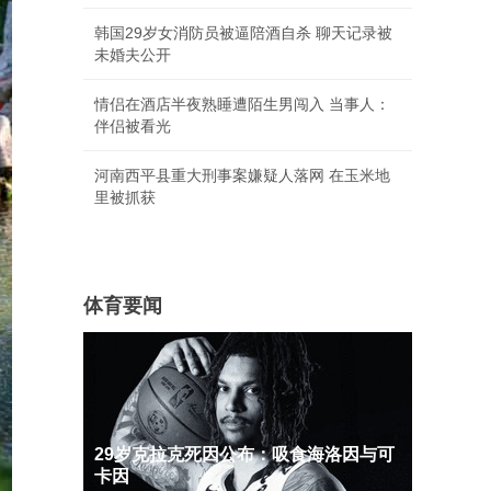
韩国29岁女消防员被逼陪酒自杀 聊天记录被
未婚夫公开
情侣在酒店半夜熟睡遭陌生男闯入 当事人：
伴侣被看光
河南西平县重大刑事案嫌疑人落网 在玉米地
里被抓获
体育要闻
29岁克拉克死因公布：吸食海洛因与可
卡因