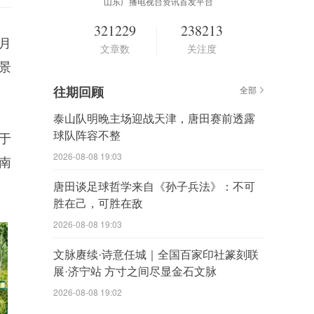
山东广播电视台资讯首发平台
321229
238213
9月
文章数
关注度
胜景
往期回顾
全部
泰山队明晚主场迎战天津，唐田赛前透露
球队阵容不整
于
2026-08-08 19:03
南
唐田谈足球哲学来自《孙子兵法》：不可
胜在己，可胜在敌
2026-08-08 19:03
文脉赓续·诗意任城｜全国百家印社篆刻联
展·济宁站 方寸之间尽显金石文脉
2026-08-08 19:02