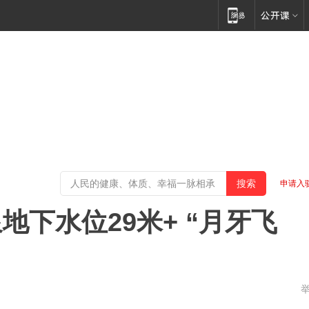
申请入
下水位29米+ “月牙飞