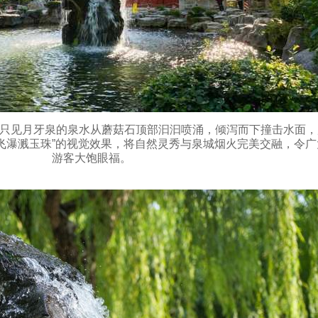
，只见月牙泉的泉水从蘑菇石顶部汩汩喷涌，倾泻而下撞击水面，
飞瀑溅玉珠”的视觉效果，将自然灵秀与泉城烟火完美交融，令广
游客大饱眼福。