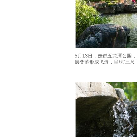
5月13日，走进五龙潭公园
层叠落形成飞瀑，呈现“三尺