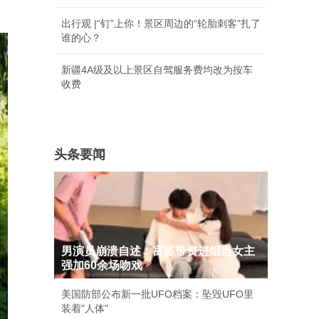
出行观 |“钉”上你！景区周边的“轮胎刺客”扎了
谁的心？
新疆4A级及以上景区自驾服务费均改为按车
收费
头条要闻
男演员崩溃自述：富婆带资进组当女主
强加60余场吻戏
美国防部公布新一批UFO档案：坠毁UFO里
装着"人体"