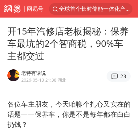
网易号
全球首个长时储能一体化产业园量产
台风白海豚已进入24小时警戒线
开15年汽修店老板揭秘：保养
中国女篮70-67险胜尼日利亚女篮
车最坑的2个智商税，90%车
上海：台风白海豚或将带来龙卷风
主都交过
四川宜宾市高县4.9级地震致1人死亡
名创优品回应女子吐槽内裤质量差
老特有话说
23
出口禁令驱动有色板块大涨
2026-05-13 21:38
·湖北
中巨芯：上半年归母净利润1405.77万元
秋天的第一杯奶茶到底有多火
各位车主朋友，今天咱聊个扎心又实在的
话题——保养车，你是不是每年都在白白
38岁演员求职万岁山NPC成功
扔钱？
国乒男单横滨冠军赛全军覆没