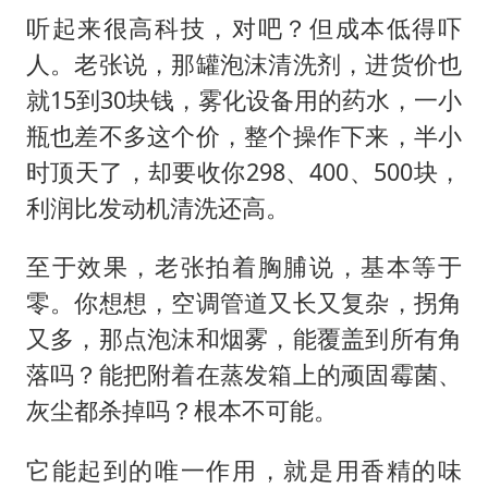
听起来很高科技，对吧？但成本低得吓
人。老张说，那罐泡沫清洗剂，进货价也
就15到30块钱，雾化设备用的药水，一小
瓶也差不多这个价，整个操作下来，半小
时顶天了，却要收你298、400、500块，
利润比发动机清洗还高。
至于效果，老张拍着胸脯说，基本等于
零。你想想，空调管道又长又复杂，拐角
又多，那点泡沫和烟雾，能覆盖到所有角
落吗？能把附着在蒸发箱上的顽固霉菌、
灰尘都杀掉吗？根本不可能。
它能起到的唯一作用，就是用香精的味