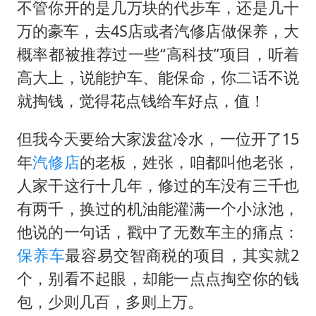
U17国足三连胜晋级明日之星半决赛
不管你开的是几万块的代步车，还是几十
美股存储板块集体大跌
万的豪车，去4S店或者汽修店做保养，大
概率都被推荐过一些“高科技”项目，听着
胡彦斌获《歌手2026》歌王
高大上，说能护车、能保命，你二话不说
东航：国内客票提前14天免费退改
就掏钱，觉得花点钱给车好点，值！
胜宏科技：股票交易异常波动
夯实基础开新局
但我今天要给大家泼盆冷水，一位开了15
年
汽修店
的老板，姓张，咱都叫他老张，
人家干这行十几年，修过的车没有三千也
有两千，换过的机油能灌满一个小泳池，
他说的一句话，戳中了无数车主的痛点：
保养车
最容易交智商税的项目，其实就2
个，别看不起眼，却能一点点掏空你的钱
包，少则几百，多则上万。