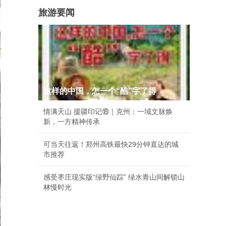
旅游要闻
这样的中国，怎一个“酷”字了得
情满天山 援疆印记⑱｜克州：一域文脉焕
新，一方精神传承
可当天往返！郑州高铁最快29分钟直达的城
市推荐
感受枣庄现实版“绿野仙踪” 绿水青山间解锁山
林慢时光