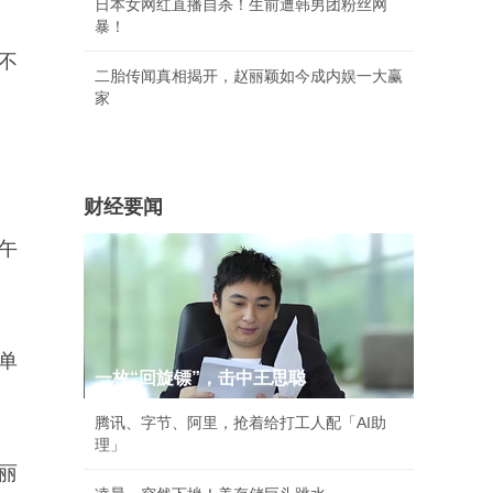
日本女网红直播自杀！生前遭韩男团粉丝网
暴！
不
二胎传闻真相揭开，赵丽颖如今成内娱一大赢
家
财经要闻
上午
单
一枚“回旋镖”，击中王思聪
腾讯、字节、阿里，抢着给打工人配「AI助
理」
丽