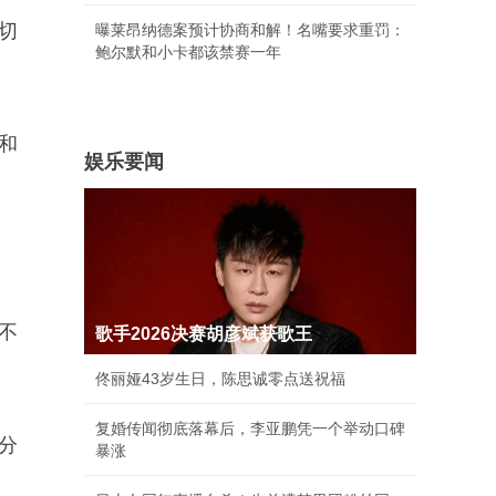
切
曝莱昂纳德案预计协商和解！名嘴要求重罚：
鲍尔默和小卡都该禁赛一年
和
娱乐要闻
不
歌手2026决赛胡彦斌获歌王
佟丽娅43岁生日，陈思诚零点送祝福
复婚传闻彻底落幕后，李亚鹏凭一个举动口碑
分
暴涨