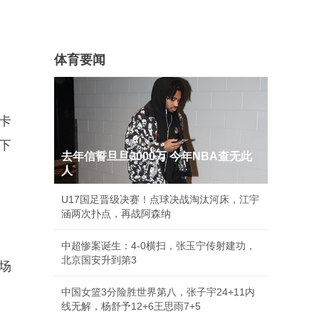
体育要闻
卡
下
去年信誓旦旦3000万 今年NBA查无此
人
U17国足晋级决赛！点球决战淘汰河床，江宇
涵两次扑点，再战阿森纳
中超惨案诞生：4-0横扫，张玉宁传射建功，
北京国安升到第3
场
中国女篮3分险胜世界第八，张子宇24+11内
线无解，杨舒予12+6王思雨7+5