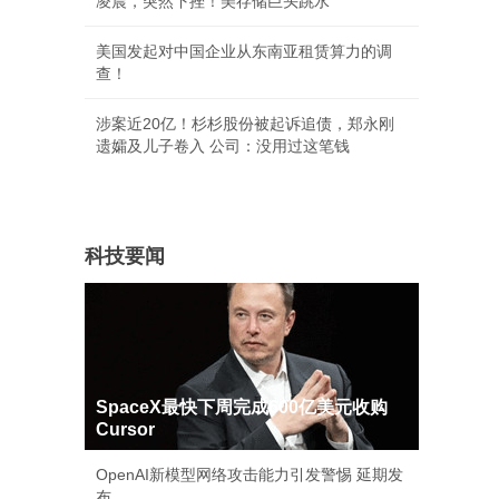
凌晨，突然下挫！美存储巨头跳水
美国发起对中国企业从东南亚租赁算力的调
查！
涉案近20亿！杉杉股份被起诉追债，郑永刚
遗孀及儿子卷入 公司：没用过这笔钱
科技要闻
SpaceX最快下周完成600亿美元收购
Cursor
OpenAI新模型网络攻击能力引发警惕 延期发
布