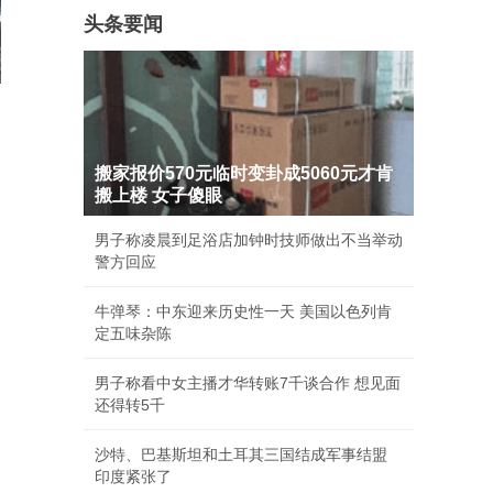
头条要闻
搬家报价570元临时变卦成5060元才肯
搬上楼 女子傻眼
男子称凌晨到足浴店加钟时技师做出不当举动
警方回应
牛弹琴：中东迎来历史性一天 美国以色列肯
定五味杂陈
男子称看中女主播才华转账7千谈合作 想见面
还得转5千
沙特、巴基斯坦和土耳其三国结成军事结盟
印度紧张了