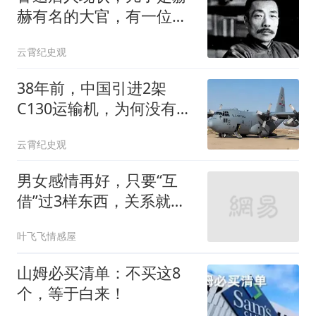
赫有名的大官，有一位是
家喻户晓的大明星
云霄纪史观
38年前，中国引进2架
C130运输机，为何没有仿
制？结局如何？
云霄纪史观
男女感情再好，只要“互
借”过3样东西，关系就很
难纯洁了
叶飞飞情感屋
山姆必买清单：不买这8
个，等于白来！