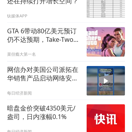
还在持续打开增长空间？
钛媒体APP
GTA 6带动80亿美元预订
仍不达预期，Take-Two财
报发布后股价大跌
菜但瘾大第一名
网信办对美国公司派拓在
华销售产品启动网络安全
审查 ，公司美股股价盘前
每日经济新闻
跳水
暗盘金价突破4350美元/
盎司，日内涨幅0.1%
每日经济新闻