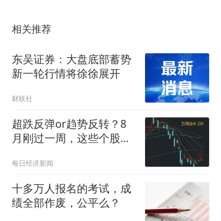
相关推荐
东吴证券：大盘底部蓄势
新一轮行情将徐徐展开
财联社
超跌反弹or趋势反转？8
月刚过一周，这些个股已
率先反包7月跌幅（附名
每日经济新闻
单）
十多万人报名的考试，成
绩全部作废，公平么？