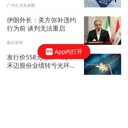
广州生活美食圈
伊朗外长：美方弥补违约
行为前 谈判无法重启
极目新闻
App内打开
发行价558元现价78元，
禾迈股份业绩转亏光环褪
去
拾光不回
搜救重大转向！22岁失联
女孩线索锁定夺命，全程
无防护令人揪心
米果说识