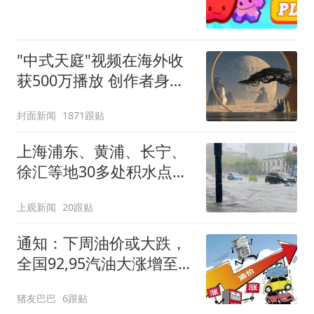
"中式天庭"视频在海外收
获500万播放 创作者身份
披露
封面新闻
1871跟贴
上海浦东、黄浦、长宁、
徐汇等地30多处积水点正
在抢排
上观新闻
20跟贴
通知：下周油价或大跌，
全国92,95汽油大涨增至
1.35元/升后重新下跌，预
猪友巴巴
6跟贴
跌近0.34元/升！