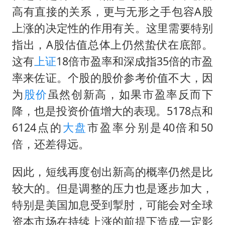
高有直接的关系，更与无形之手包容A股
上涨的决定性的作用有关。这里需要特别
指出，A股估值总体上仍然蛰伏在底部。
这有
上证
18倍市盈率和深成指35倍的市盈
率来佐证。个股的股价参考价值不大，因
为
股价
虽然创新高，如果市盈率反而下
降，也是投资价值增大的表现。5178点和
6124点的
大盘
市盈率分别是40倍和50
倍，还差得远。
因此，短线再度创出新高的概率仍然是比
较大的。但是调整的压力也是逐步加大，
特别是美国加息受到掣肘，可能会对全球
资本市场在持续上涨的前提下造成一定影