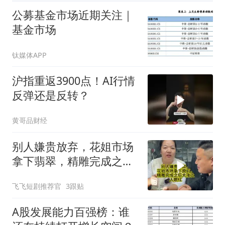
公募基金市场近期关注｜
基金市场
钛媒体APP
沪指重返3900点！AI行情
反弹还是反转？
黄哥品财经
别人嫌贵放弃，花姐市场
拿下翡翠，精雕完成之后
大涨让人眼红
飞飞短剧推荐官
3跟贴
A股发展能力百强榜：谁