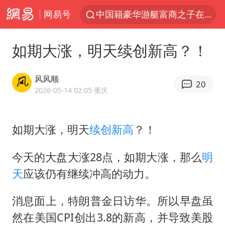
网易号
中国籍豪华游艇富商之子在泰国被杀
《披荆斩棘2026》阵容官宣
如期大涨，明天续创新高？！
中国第1高楼阻尼器摆动明显
上海有出现龙卷潜势
风风顺
20
国足U17与阿森纳决赛取消 并列冠军
2026-05-14 02:05
·重庆
《龙餐馆》 冲奖
如期大涨，明天
续创新高
？！
上门女婿出轨女邻居多年被判重婚罪
2025年小学教师减少13.19万
今天的大盘大涨28点，如期大涨，那么
明
女子发现前夫婚内与第三者育子
天
应该仍有继续冲高的动力。
以军士兵把枪口对准中国记者
消息面上，特朗普金日访华。所以早盘虽
笔试第一被劝弃考涉事副校长被撤职
然在美国CPI创出3.8的新高，并导致美股