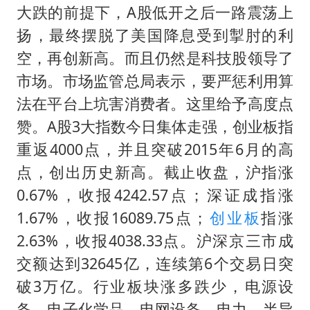
构建更高水平的全民健身公共服务体系
大跌的前提下，A股低开之后一路震荡上
男子被沙蜇蜇伤5小时后呼吸困难
扬，最终摆脱了美国降息受到掣肘的利
挡“张雪机车”民进党当局怕什么
空，再创新高。而且仍然是科技股领导了
市场。市场监管总局表示，要严惩利用算
灌溉水坝被隔成鱼塘 村民投诉20余年
法在平台上坑害消费者。这里给予高度点
奋力开创中国式现代化建设新局面
赞。A股3大指数今日集体走强，创业板指
重返4000点，并且突破2015年6月的高
点，创出历史新高。截止收盘，沪指涨
0.67%，收报4242.57点；深证成指涨
1.67%，收报16089.75点；
创业板
指涨
2.63%，收报4038.33点。沪深京三市成
交额达到32645亿，连续第6个交易日突
破3万亿。行业板块涨多跌少，电源设
备、电子化学品、电网设备、电力、半导