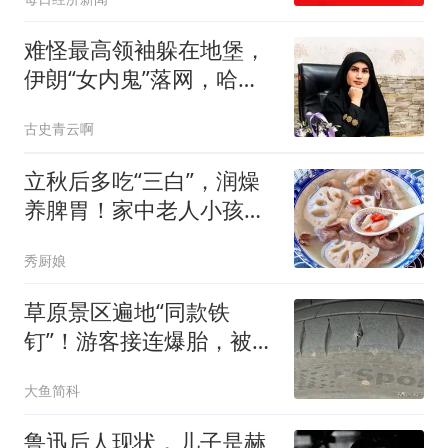
难怪最高领袖躲在地堡，
伊朗“女内鬼”落网，哈梅
内伊死得太冤了
古史青云啊
立秋后多吃“三白”，润燥
养脾胃！家中老人小孩多
安排，安康过秋天！
秀厨娘
草原景区遍地“同款铁
钉”！游客接连爆胎，被逼
千元天价换胎
大鱼简科
鲁迅后人现状，儿子是赫