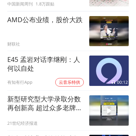
中国新闻周刊
1.8万跟贴
AMD公布业绩，股价大跌
财联社
E45 孟岩对话李继刚：人
何以自处
00:12
有知有行App
云音乐特供
新型研究型大学录取分数
再创新高 超过众多老牌
985名校 下一步赶超清
21世纪经济报道
华、北大？