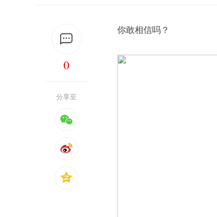
你敢相信吗？
0
分享至