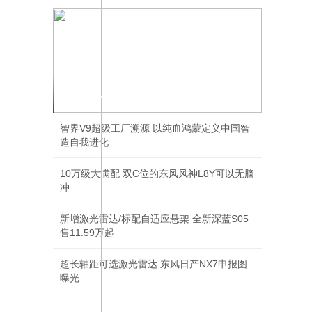
越7全球首秀 传祺开始进攻方盒子越野
智界V9超级工厂溯源 以纯血鸿蒙定义中国智
造自我进化
10万级大满配 双C位的东风风神L8Y可以无脑
冲
新增激光雷达/标配自适应悬架 全新深蓝S05
售11.59万起
超长轴距可选激光雷达 东风日产NX7申报图
曝光