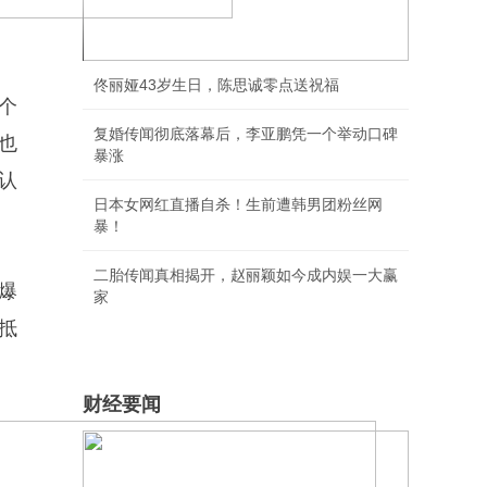
歌手2026决赛胡彦斌获歌王
佟丽娅43岁生日，陈思诚零点送祝福
个
复婚传闻彻底落幕后，李亚鹏凭一个举动口碑
也
暴涨
认
日本女网红直播自杀！生前遭韩男团粉丝网
暴！
二胎传闻真相揭开，赵丽颖如今成内娱一大赢
爆
家
能抵
财经要闻