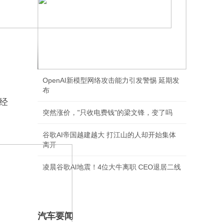
SpaceX最快下周完成600亿美元收购
Cursor
OpenAI新模型网络攻击能力引发警惕 延期发
布
经
突然涨价，"只收电费钱"的梁文锋，变了吗
谷歌AI帝国越建越大 打江山的人却开始集体
离开
凌晨谷歌AI地震！4位大牛离职 CEO退居二线
汽车要闻