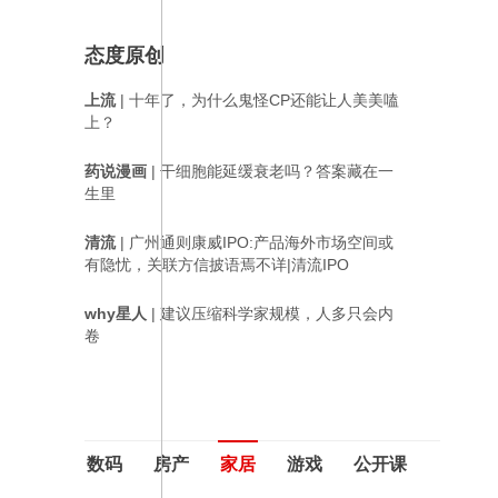
态度原创
上流
| 十年了，为什么鬼怪CP还能让人美美嗑
上？
药说漫画
| 干细胞能延缓衰老吗？答案藏在一
生里
清流
| 广州通则康威IPO:产品海外市场空间或
有隐忧，关联方信披语焉不详|清流IPO
why星人
| 建议压缩科学家规模，人多只会内
卷
数码
房产
家居
游戏
公开课