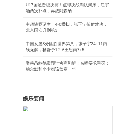
U17国足晋级决赛！点球决战淘汰河床，江宇
涵两次扑点，再战阿森纳
中超惨案诞生：4-0横扫，张玉宁传射建功，
北京国安升到第3
中国女篮3分险胜世界第八，张子宇24+11内
线无解，杨舒予12+6王思雨7+5
曝莱昂纳德案预计协商和解！名嘴要求重罚：
鲍尔默和小卡都该禁赛一年
娱乐要闻