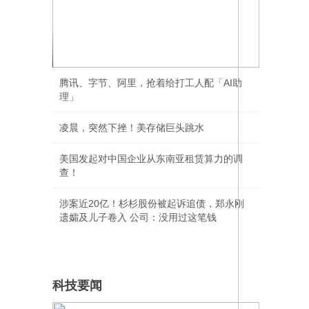
一枚“回旋镖”，击中王思聪
腾讯、字节、阿里，抢着给打工人配「AI助
理」
凌晨，突然下挫！美存储巨头跳水
美国发起对中国企业从东南亚租赁算力的调
查！
涉案近20亿！杉杉股份被起诉追债，郑永刚
遗孀及儿子卷入 公司：没用过这笔钱
科技要闻