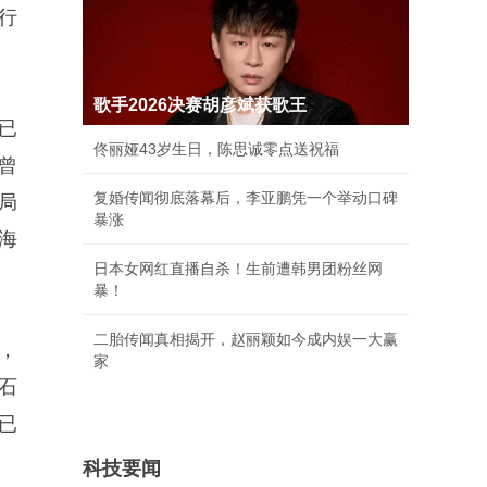
行
歌手2026决赛胡彦斌获歌王
已
佟丽娅43岁生日，陈思诚零点送祝福
曾
复婚传闻彻底落幕后，李亚鹏凭一个举动口碑
局
暴涨
海
日本女网红直播自杀！生前遭韩男团粉丝网
暴！
二胎传闻真相揭开，赵丽颖如今成内娱一大赢
，
家
石
已
科技要闻