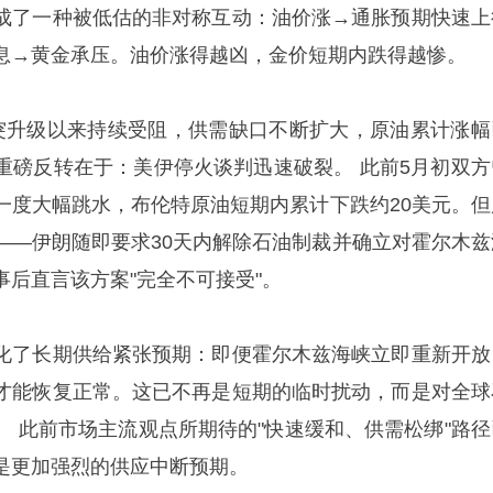
成了一种被低估的非对称互动：油价涨→通胀预期快速上
息→黄金承压。油价涨得越凶，金价短期内跌得越惨。
突升级以来持续受阻，供需缺口不断扩大，原油累计涨幅
的重磅反转在于：美伊停火谈判迅速破裂。 此前5月初双方
一度大幅跳水，布伦特原油短期内累计下跌约20美元。但
——伊朗随即要求30天内解除石油制裁并确立对霍尔木兹
后直言该方案"完全不可接受"。
化了长期供给紧张预期：即便霍尔木兹海峡立即重新开放
才能恢复正常。这已不再是短期的临时扰动，而是对全球
。 此前市场主流观点所期待的"快速缓和、供需松绑"路径
是更加强烈的供应中断预期。