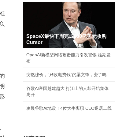
准
负
SpaceX最快下周完成600亿美元收购
Cursor
OpenAI新模型网络攻击能力引发警惕 延期发
布
突然涨价，"只收电费钱"的梁文锋，变了吗
格的
明
谷歌AI帝国越建越大 打江山的人却开始集体
离开
形
凌晨谷歌AI地震！4位大牛离职 CEO退居二线
、