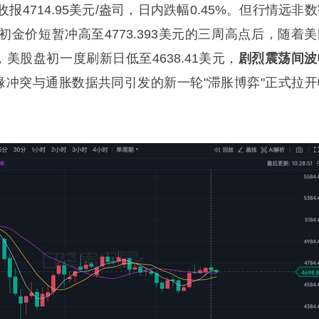
4714.95美元/盎司，日内跌幅0.45%。但行情远非
金价短暂冲高至4773.393美元的三周高点后，随着美
，美股盘初一度刷新日低至4638.41美元，
剧烈震荡间波
缘冲突与通胀数据共同引发的新一轮"滞胀博弈"正式拉开