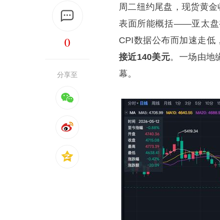
周二纽约尾盘，现货黄金收报
表面所能概括——亚太盘初
0
CPI数据公布而加速走低
接近140美元
。一场由地
幕。
分享至