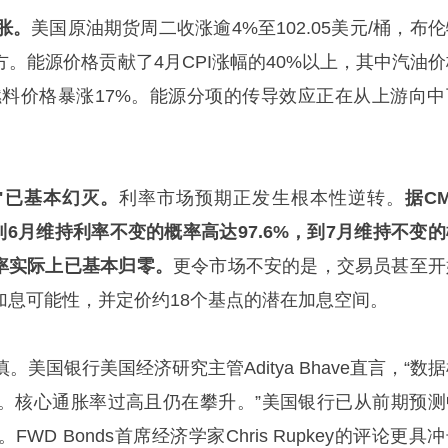
胀。
美国原油期货周二收涨逾4%至102.05美元/桶，布
上方。能源价格贡献了4月CPI涨幅的40%以上，其中汽油
车燃料价格暴涨17%。能源分项的传导效应正在从上游向中
"已基本幻灭。
利率市场预期正发生根本性逆转。
据C
储到6月维持利率不变的概率高达97.6%，到7月维持不变
概率实际上已基本归零。
更令市场不安的是，交易员甚至开
"的加息可能性，并定价约18个基点的潜在加息空间。
美国银行美国经济研究主管Aditya Bhave直言，“数
。核心通胀率过高且仍在攀升。”美国银行已从前期预测
D Bonds首席经济学家Chris Rupkey的评论更具