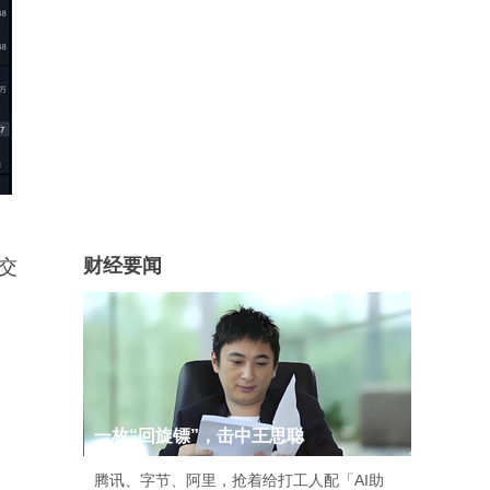
财经要闻
交
一枚“回旋镖”，击中王思聪
腾讯、字节、阿里，抢着给打工人配「AI助