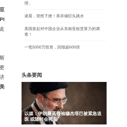
理」
至
凌晨，突然下挫！美存储巨头跳水
PI
走
美国发起对中国企业从东南亚租赁算力的调
查！
一笔5000万投资，回报超600倍
斯
更
头条要闻
济
美
以媒：伊朗最高领袖穆杰塔巴被紧急送
医 或随时会死去