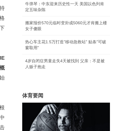
牛弹琴：中东迎来历史性一天 美国以色列肯
伦特
定五味杂陈
价格
搬家报价570元临时变卦成5060元才肯搬上楼
下
女子傻眼
热心车主花1.5万打造"移动急救站" 贴条"可破
窗取用"
ME
4岁自闭症男童走失4天被找到 父亲：不是被
人贩子抱走
的概
始
体育要闻
据根
中
冲击