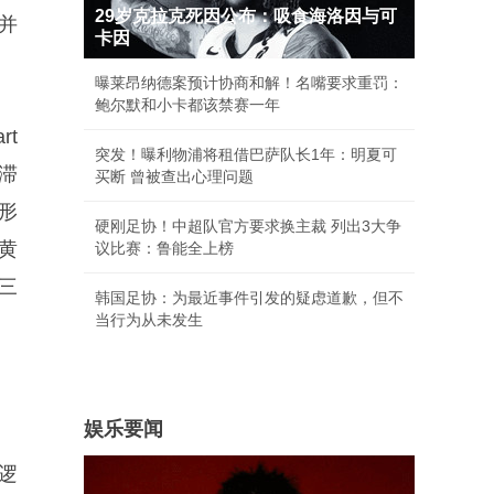
29岁克拉克死因公布：吸食海洛因与可
并
卡因
曝莱昂纳德案预计协商和解！名嘴要求重罚：
鲍尔默和小卡都该禁赛一年
rt
突发！曝利物浦将租借巴萨队长1年：明夏可
滞
买断 曾被查出心理问题
形
硬刚足协！中超队官方要求换主裁 列出3大争
黄
议比赛：鲁能全上榜
三
韩国足协：为最近事件引发的疑虑道歉，但不
当行为从未发生
娱乐要闻
逻