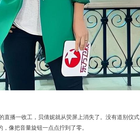
卫视的直播一收工，贝倩妮就从荧屏上消失了。没有道别仪式
的，像把音量旋钮一点点拧到了零。