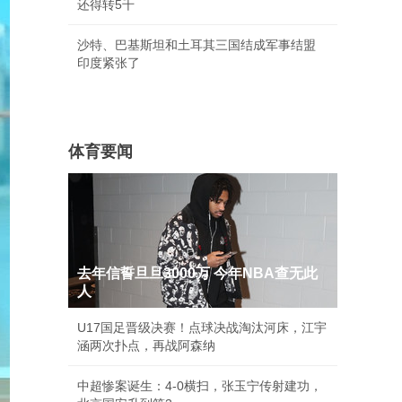
还得转5千
沙特、巴基斯坦和土耳其三国结成军事结盟
印度紧张了
体育要闻
去年信誓旦旦3000万 今年NBA查无此
人
U17国足晋级决赛！点球决战淘汰河床，江宇
涵两次扑点，再战阿森纳
中超惨案诞生：4-0横扫，张玉宁传射建功，