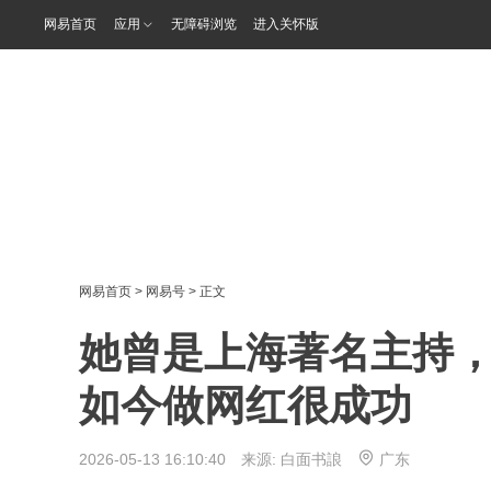
网易首页
应用
无障碍浏览
进入关怀版
网易首页
>
网易号
> 正文
她曾是上海著名主持
如今做网红很成功
2026-05-13 16:10:40 来源:
白面书誏
广东