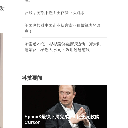
发
凌晨，突然下挫！美存储巨头跳水
美国发起对中国企业从东南亚租赁算力的调
查！
涉案近20亿！杉杉股份被起诉追债，郑永刚
遗孀及儿子卷入 公司：没用过这笔钱
科技要闻
SpaceX最快下周完成600亿美元收购
Cursor