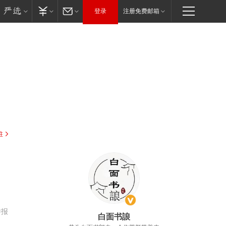
登录
注册免费邮箱
驻
，
举报
白面书誏