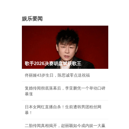
娱乐要闻
歌手2026决赛胡彦斌获歌王
佟丽娅43岁生日，陈思诚零点送祝福
复婚传闻彻底落幕后，李亚鹏凭一个举动口碑
暴涨
日本女网红直播自杀！生前遭韩男团粉丝网
暴！
二胎传闻真相揭开，赵丽颖如今成内娱一大赢