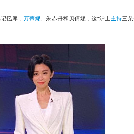
视记忆库，
万蒂妮
、朱赤丹和贝倩妮，这“沪上
主持
三朵