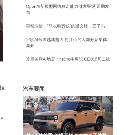
OpenAI新模型网络攻击能力引发警惕 延期发
布
突然涨价，"只收电费钱"的梁文锋，变了吗
谷歌AI帝国越建越大 打江山的人却开始集体
离开
凌晨谷歌AI地震！4位大牛离职 CEO退居二线
拉
汽车要闻
回