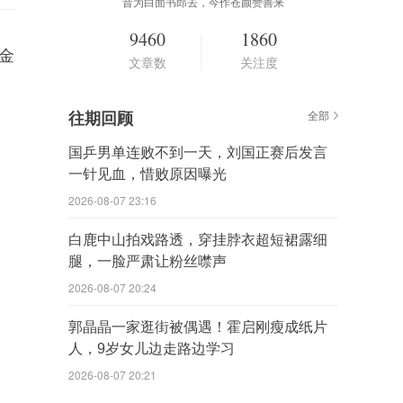
昔为白面书郎去，今作苍颜赞善来
9460
1860
金
文章数
关注度
往期回顾
全部
国乒男单连败不到一天，刘国正赛后发言
一针见血，惜败原因曝光
2026-08-07 23:16
白鹿中山拍戏路透，穿挂脖衣超短裙露细
腿，一脸严肃让粉丝噤声
2026-08-07 20:24
郭晶晶一家逛街被偶遇！霍启刚瘦成纸片
人，9岁女儿边走路边学习
2026-08-07 20:21