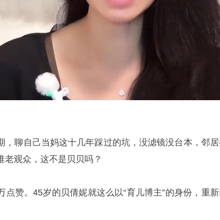
期，聊自己当妈这十几年踩过的坑，没滤镜没台本，邻居
堆老观众，这不是贝贝吗？
万点赞。45岁的贝倩妮就这么以“育儿博主”的身份，重新