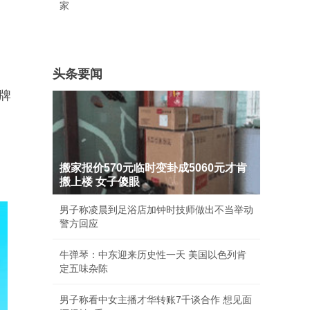
家
头条要闻
牌
搬家报价570元临时变卦成5060元才肯
搬上楼 女子傻眼
男子称凌晨到足浴店加钟时技师做出不当举动
警方回应
牛弹琴：中东迎来历史性一天 美国以色列肯
定五味杂陈
男子称看中女主播才华转账7千谈合作 想见面