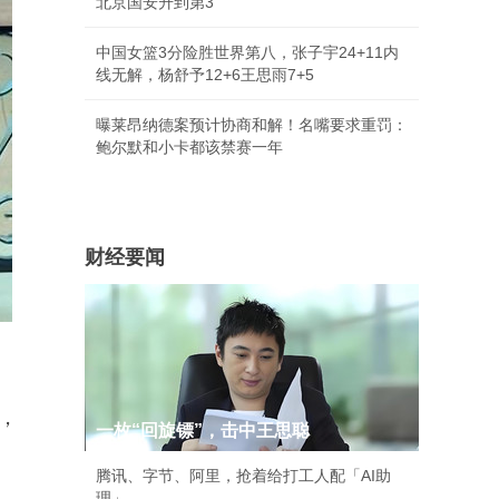
北京国安升到第3
中国女篮3分险胜世界第八，张子宇24+11内
线无解，杨舒予12+6王思雨7+5
曝莱昂纳德案预计协商和解！名嘴要求重罚：
鲍尔默和小卡都该禁赛一年
财经要闻
，
一枚“回旋镖”，击中王思聪
腾讯、字节、阿里，抢着给打工人配「AI助
理」