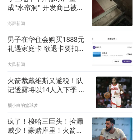
成"水帘洞" 开发商已被吊
销执照
澎湃新闻
男子在华住会购买1888元
礼遇家庭卡 欲退卡要扣除
99元
大风新闻
火箭裁戴维斯又避税！队
记透露将以14人入下季 并
非为签威少腾位
颜小白的篮球梦
疯了！梭哈三巨头！捡漏
威少！豪赌库里！火箭值
得吗？