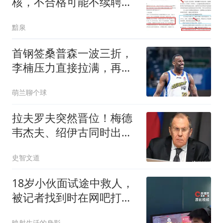
核，不合格可能不续聘，
网友问：高校行政后勤人
黯泉
员也考核非升即走吗？
首钢签桑普森一波三折，
李楠压力直接拉满，再不
夺冠拿啥当理由？
萌兰聊个球
拉夫罗夫突然晋位！梅德
韦杰夫、绍伊古同时出
局，普京想干什么？
史智文道
18岁小伙面试途中救人，
被记者找到时在网吧打三
角洲
映射生活的身影