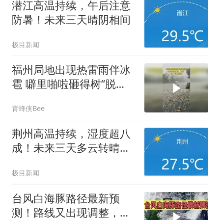
潜江高温持续，午后注意
防暑！未来三天晴阴相间
极目新闻
福州局地出现热雷雨伴冰
雹 噼里啪啦砸得树“脱
发”，行人飞奔躲落冰
青蜂侠Bee
荆州高温持续，湿度超八
成！未来三天多云转晴，
午后注意防暑
极目新闻
台风白海豚路径最新预
测！路线又出现调整，沿