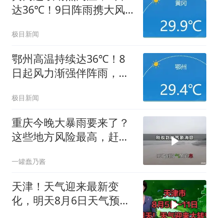
达36℃！9日阵雨携大风
来袭
极目新闻
鄂州高温持续达36℃！8
日起风力渐强伴阵雨，防
暑防风需同步
极目新闻
重庆今晚大暴雨要来了？
这些地方风险最高，赶紧
看看你家
一罐蠢乃酱
天津！天气迎来最新变
化，明天8月6日天气预
报！