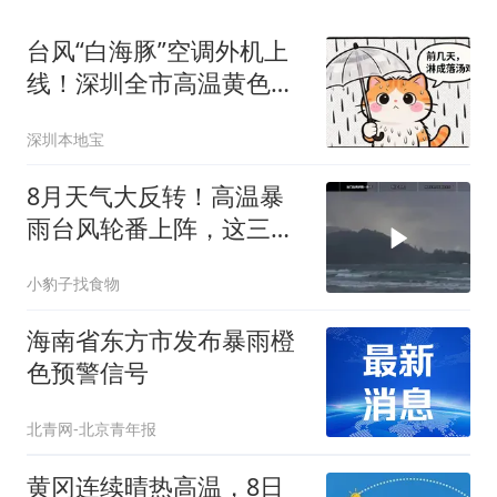
台风“白海豚”空调外机上
线！深圳全市高温黄色预
警信号发布！最高或
深圳本地宝
38℃！
8月天气大反转！高温暴
雨台风轮番上阵，这三轮
变化提前看
小豹子找食物
海南省东方市发布暴雨橙
色预警信号
北青网-北京青年报
黄冈连续晴热高温，8日