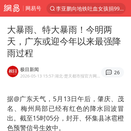
网易号
探寻“技能+”促就业创业新路
被泰航拒载中国乘客：免费改签没兑现
大暴雨、特大暴雨！今明两
台风白海豚或在华东沿海登陆
天，广东或迎今年以来最强降
38岁山东财大教授刘海明逝世
雨过程
因凡蒂诺首次公开道歉
FIFA官方支持因凡蒂诺
极目新闻
26
人贩子“梅姨”真实姓名曝光
2026-05-13 15:57
·湖北
·楚天都市报官方网易号
《Monica》填词人黎彼得去世
谷歌首席科学家Jeff Dean离职创业
据@广东天气，5月13日午后，肇庆、茂
名、梅州局部已经有红色的降水回波冒
如何把百年大党建设得更加坚强有力
出。截至15时05分，封开、怀集县冰雹橙
多专业取消艺考 文化工作者要有文化
色预警信号生效中。