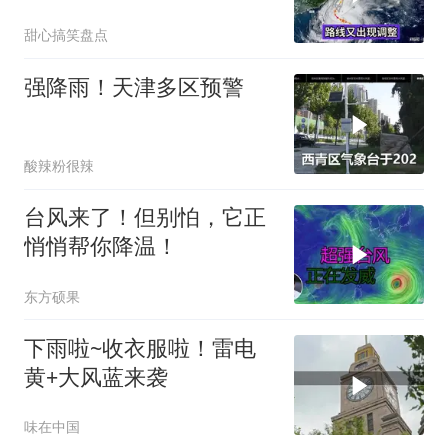
海居民务必留意
甜心搞笑盘点
强降雨！天津多区预警
酸辣粉很辣
台风来了！但别怕，它正
悄悄帮你降温！
东方硕果
下雨啦~收衣服啦！雷电
黄+大风蓝来袭
味在中国