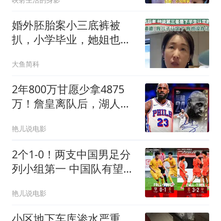
婚外胚胎案小三底裤被
扒，小学毕业，她姐也傍
大款，父母引以为傲
大鱼简科
2年800万甘愿少拿4875
万！詹皇离队后，湖人砸
4.46亿豪赌西部格局
艳儿说电影
2个1-0！两支中国男足分
列小组第一 中国队有望跟
上海队争冠
艳儿说电影
小区地下车库渗水严重