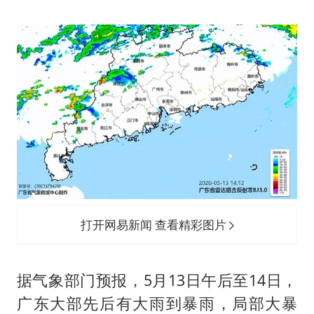
“银行午休1.5小时”留个窗口行不行
你常吃的兰州拉面要改名了
41岁女子为鼓励女儿考上985研究生
陕西柞水遭遇暴雨五千余户群众转移
董路致歉：泰国10岁黑人父母是伪造的
一枚俄导弹都没击落 泽连斯基发声
总书记关心百姓身边这些民生大事
打开网易新闻 查看精彩图片
据气象部门预报，5月13日午后至14日，
广东大部先后有大雨到暴雨，局部大暴