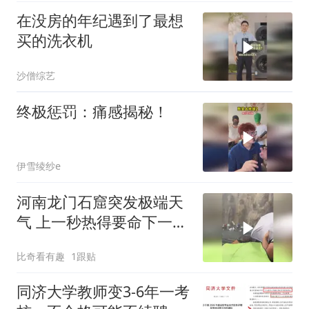
在没房的年纪遇到了最想
买的洗衣机
沙僧综艺
终极惩罚：痛感揭秘！
伊雪绫纱e
河南龙门石窟突发极端天
气 上一秒热得要命下一秒
暴雨冰雹
比奇看有趣
1跟贴
同济大学教师变3-6年一考