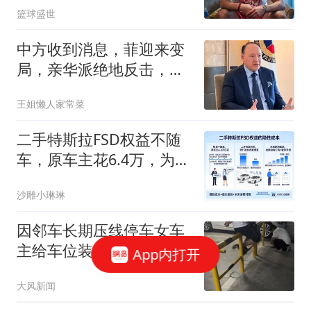
篮球盛世
中方收到消息，菲迎来变
局，亲华派绝地反击，老
杜长子打响第一枪
王姐懒人家常菜
二手特斯拉FSD权益不随
车，原车主花6.4万，为何
买家还要全额订阅
沙雕小琳琳
因邻车长期压线停车女车
主给车位装护栏 物业：不
App内打开
建议
大风新闻