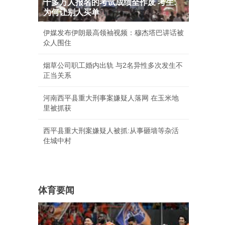
十多万人报名的考试成绩全作废 考生:
为何让别人买单
伊媒发布伊朗最高领袖视频：穆杰塔巴讲话被
众人围住
烟草公司职工婚内出轨 与2名异性多次发生不
正当关系
河南西平县重大刑事案嫌疑人落网 在玉米地
里被抓获
西平县重大刑案嫌疑人被抓:从事砸墙等杂活
住城中村
体育要闻