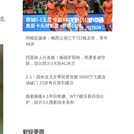
北
蓉城0-1玉昆 中超6轮不胜仍13分领跑
奥斯卡头球制胜+赛季16球
阿根廷媒体：梅西父亲已于7日晚去世，享年
68岁
阿莫林上任首败！佩德罗双响，凯赛多凌空
斩，切尔西3-0大胜AC米兰
2-1！国米送尤文季前赛首败 5000万飞翼连
场破门 23岁奇兵替补建功
随着蒯曼4-1早田希娜，WTT横滨赛四强出
炉，国乒3人围剿张本美和
财经要闻