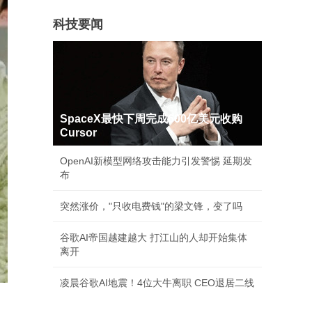
科技要闻
SpaceX最快下周完成600亿美元收购
Cursor
OpenAI新模型网络攻击能力引发警惕 延期发
布
突然涨价，"只收电费钱"的梁文锋，变了吗
谷歌AI帝国越建越大 打江山的人却开始集体
离开
凌晨谷歌AI地震！4位大牛离职 CEO退居二线