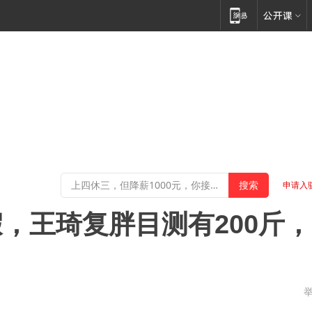
申请入
，王琦复胖目测有200斤，