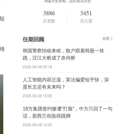
洞鉴历史真相，品位真实历史
3886
3451
短
文章数
关注度
往期回顾
全部
琦
韩国警察怕啥来啥，散户跟着韩股一块
跳，汉江大桥成了奈何桥
2026-08-09 00:18
人工智能内容泛滥，算法偏爱短平快，深
度长文还有未来吗？
2026-08-08 15:08
18方集团签约惨遭“打脸”，中方只回了一句
话，新西兰却急得跳脚
2026-08-08 15:05