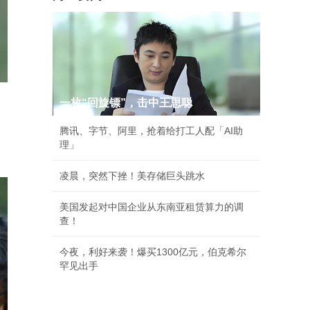
一枚“回旋镖”，击中王思聪
腾讯、字节、阿里，抢着给打工人配「AI助
理」
凌晨，突然下挫！美存储巨头跳水
美国发起对中国企业从东南亚租赁算力的调
查！
今夜，利好来袭！爆买1300亿元，伯克希尔
罕见出手