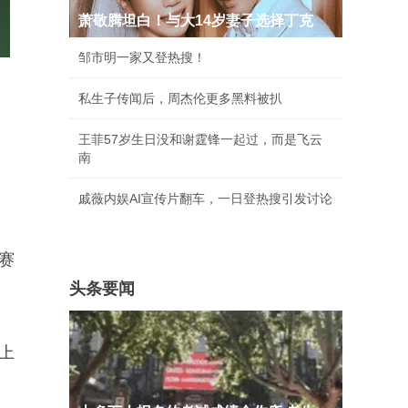
萧敬腾坦白！与大14岁妻子选择丁克
邹市明一家又登热搜！
私生子传闻后，周杰伦更多黑料被扒
王菲57岁生日没和谢霆锋一起过，而是飞云
南
戚薇内娱AI宣传片翻车，一日登热搜引发讨论
赛
头条要闻
上