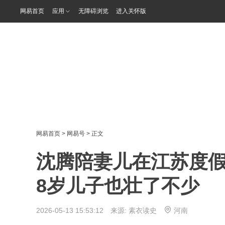
网易首页
应用
无障碍浏览
进入关怀版
网易首页
>
网易号
> 正文
沈腾陪妻儿在江苏度假
8岁儿子也壮了不少
2026-05-13 15:53:12 来源:
素衣读史
河南