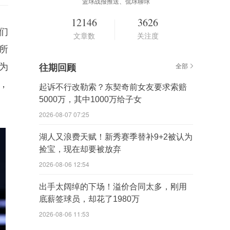
篮球战报推送、侃球聊球
12146
3626
们
文章数
关注度
所
为
往期回顾
全部
，
起诉不行改勒索？东契奇前女友要求索赔
5000万，其中1000万给子女
2026-08-07 07:25
湖人又浪费天赋！新秀赛季替补9+2被认为
捡宝，现在却要被放弃
2026-08-06 12:54
出手太阔绰的下场！溢价合同太多，刚用
底薪签球员，却花了1980万
2026-08-06 11:53