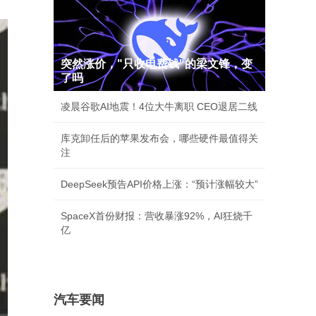
突然涨价，"只收电费钱"的梁文锋，变
了吗
凌晨谷歌AI地震！4位大牛离职 CEO退居二线
库克卸任后的苹果发布会，哪些硬件最值得关
注
DeepSeek预告API价格上涨：“预计涨幅较大”
SpaceX首份财报：营收暴涨92%，AI狂烧千
亿
汽车要闻