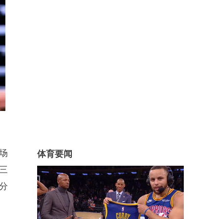
场
体育要闻
记三
分