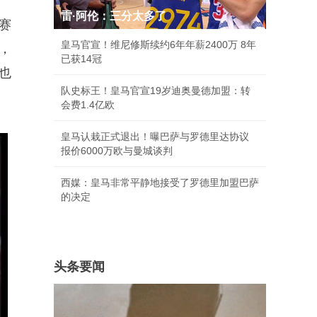
雷·阿伦：三分太多了
赛
皇马官宣！维尼修斯续约6年年薪2400万 8年
，
已获14冠
也
队史标王！皇马官宣19岁迪奥曼德加盟：转
会费1.4亿欧
皇马认栽正式退出！曝巴萨与罗德里达协议
报价6000万欧与曼城谈判
西媒：皇马非常平静地接受了罗德里加盟巴萨
的决定
头条要闻