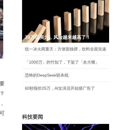
39万亿美元，风险越来越高了！
统一冰火两重天：方便面独撑，饮料全面失速
「1000万」的竹知了，下架了「余大嘴」
恐怖的DeepSeek斩杀线
要
60秒报价25万，AI女演员开始接广告了
？
，
可
科技要闻