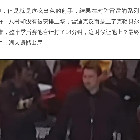
中，但是就是这么出色的射手，结果在对阵雷霆的系列
3分，八村却没有被安排上场，
雷迪克
反而是上了克勒贝尔
懵，整个季后赛他合计打了14分钟，这时候让他上？最终
中，湖人遗憾出局。