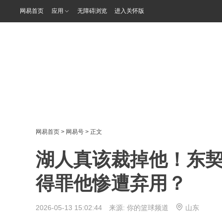
网易首页
应用
无障碍浏览
进入关怀版
网易首页
>
网易号
> 正文
湖人真该裁掉他！东
得罪他惨遭弃用？
2026-05-13 15:02:44 来源:
你的篮球频道
山东