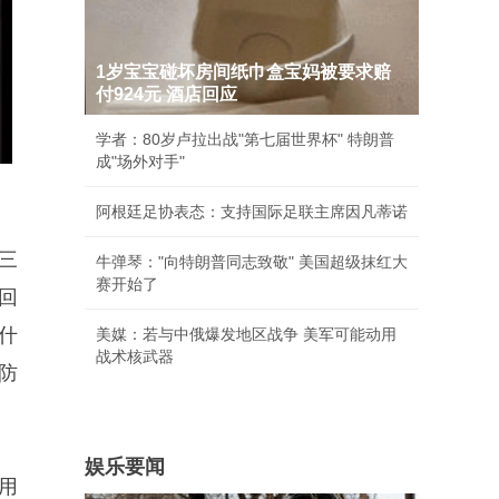
1岁宝宝碰坏房间纸巾盒宝妈被要求赔
付924元 酒店回应
学者：80岁卢拉出战"第七届世界杯" 特朗普
成"场外对手"
阿根廷足协表态：支持国际足联主席因凡蒂诺
三
牛弹琴："向特朗普同志致敬" 美国超级抹红大
赛开始了
回
什
美媒：若与中俄爆发地区战争 美军可能动用
战术核武器
防
娱乐要闻
用