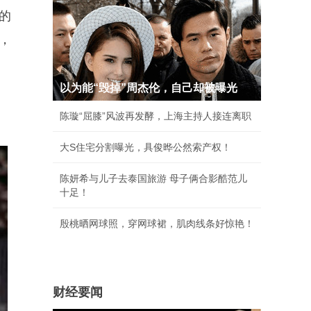
的
，
以为能“毁掉”周杰伦，自己却被曝光
陈璇“屈膝”风波再发酵，上海主持人接连离职
大S住宅分割曝光，具俊晔公然索产权！
陈妍希与儿子去泰国旅游 母子俩合影酷范儿
十足！
殷桃晒网球照，穿网球裙，肌肉线条好惊艳！
财经要闻