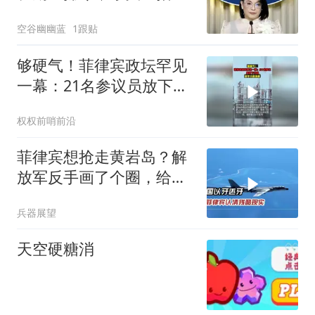
特尔特头号亲信
空谷幽幽蓝
1跟贴
够硬气！菲律宾政坛罕见
一幕：21名参议员放下分
歧，联手力挺涨薪
权权前哨前沿
菲律宾想抢走黄岩岛？解
放军反手画了个圈，给了
马科斯一个警告
兵器展望
天空硬糖消