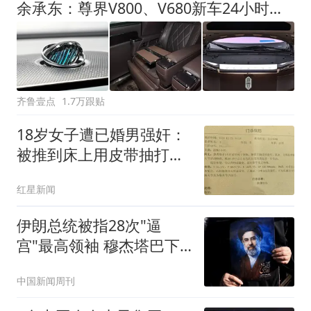
余承东：尊界V800、V680新车24小时大定突破3500台
齐鲁壹点
1.7万跟贴
18岁女子遭已婚男强奸：
被推到床上用皮带抽打后
强奸
红星新闻
伊朗总统被指28次"逼
宫"最高领袖 穆杰塔巴下
最后警告
中国新闻周刊