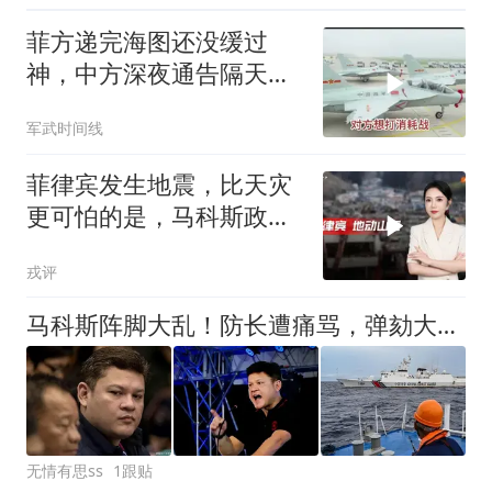
菲方递完海图还没缓过
神，中方深夜通告隔天就
派兵，教10头一回出现在
军武时间线
黄岩岛上空
菲律宾发生地震，比天灾
更可怕的是，马科斯政府
无底线挑衅中国
戎评
马科斯阵脚大乱！防长遭痛骂，弹劾大戏反转，亲信反手送免死金牌
无情有思ss
1跟贴