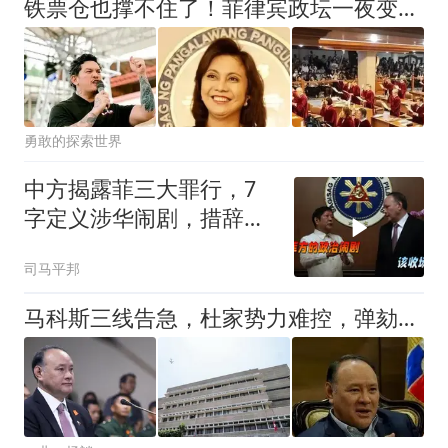
铁票仓也撑不住了！菲律宾政坛一夜变天，莎拉领先优势缩到9%
勇敢的探索世界
中方揭露菲三大罪行，7
字定义涉华闹剧，措辞严
厉，马科斯好好听
司马平邦
马科斯三线告急，杜家势力难控，弹劾案陷被动