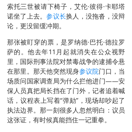
U17国足点球大战淘汰河床晋级决赛
索托三世被请下椅子，艾伦·彼得·卡耶塔
胡彦斌获《歌手2026》歌王
诺坐了上去。
参议长
换人，没拖沓，没辩
日本试射“战斧”导弹，国防部回应
论，更没留缓冲期。
胡彦斌韩磊 谁帮谁
那张被盯穿的票，是罗纳德·巴托·德拉罗
百花奖开幕式
萨的。他去年11月起就消失在公众视野
美股存储板块集体大跌
里，国际刑事法院对禁毒战争的逮捕令悬
夯实基础开新局
在那里。那天他突然现身
参议院
门口，当
场质问国家调查局为什么拦他进门——安
保人员真把局长挡在了门外，记者追着喊
话，议程表上写着“弹劾”，现场却吵起了
执法边界。那一刻很多人忽然明白：议员
这张证，有时候真能挡住一记重拳。