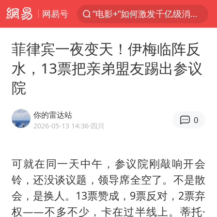
网易号
“电影+”如何激发千亿级消费新活力？
全球首个长时储能一体化产业园量产
菲律宾一夜变天！伊梅临阵反
台风白海豚已进入24小时警戒线
水，13票把亲弟盟友踢出参议
中国女篮70-67险胜尼日利亚女篮
院
上海：台风白海豚或将带来龙卷风
四川宜宾高县4.9级地震致1死
你的雷达站
0
中巨芯：上半年归母净利润1405.77万元
2026-05-13 14:36
·四川
秋天的第一杯奶茶到底有多火
38岁演员求职万岁山NPC成功
可就在同一天中午，参议院刚敲响开会
铃，还没谈议题，领导席全空了。不是散
胜宏科技：股票交易异常波动
会，是换人。13票赞成，9票反对，2票弃
国乒男单横滨冠军赛全军覆没
权——不多不少，卡在过半线上。蒂托·