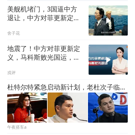
美舰机堵门，3国逼中方
退让，中方对菲更新定
义，马科斯败光国运
舍子花
地震了！中方对菲更新定
义，马科斯败光国运，还
剩19万亿债务未还
戎评
杜特尔特紧急启动新计划，老杜次子临危受命，对总统大位势在必得
午夜搭车a