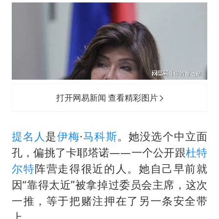
打开网易新闻 查看精彩图片
提名人
是
伊梅
·
马科斯
。她没选个中立面
孔，偏挑了卡耶塔诺——一个公开跟
杜特
尔特
阵营走得很近的人。她自己早前就
因“靠得太近”被拿掉过委员会主席，这次
一推，等于把赌注押在了另一条安全带
上。