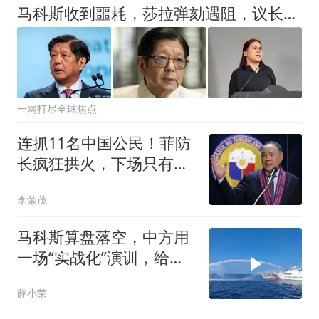
马科斯收到噩耗，莎拉弹劾遇阻，议长反水？防长被驳斥！
一网打尽全球焦点
连抓11名中国公民！菲防
长疯狂拱火，下场只有血
本无归！
李荣茂
马科斯算盘落空，中方用
一场“实战化”演训，给所
有投机者立规矩
薛小荣