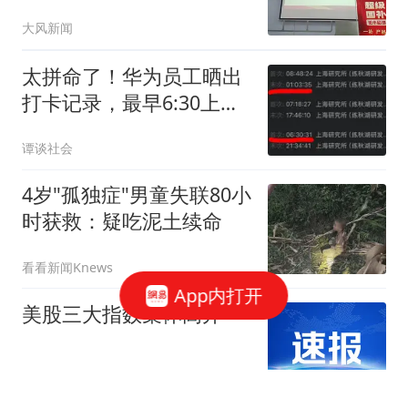
不安
大风新闻
太拼命了！华为员工晒出
打卡记录，最早6:30上
班，最晚次日01:03下班，
谭谈社会
一周无休！网友：工资到
位，公司就是家
4岁"孤独症"男童失联80小
时获救：疑吃泥土续命
看看新闻Knews
App内打开
美股三大指数集体高开
新京报