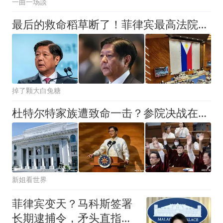
一曲一场談
最后的救命稻草断了！菲律宾最高法院裁定弹劾合法，萨拉被判出局
掉了颗大白兔糖
杜特尔特家族遭致命一击？参院决战在即，菲律宾政坛恐要变天了
新姐看世界
菲律宾变天？马科斯签署
长期逮捕令，矛头直指杜