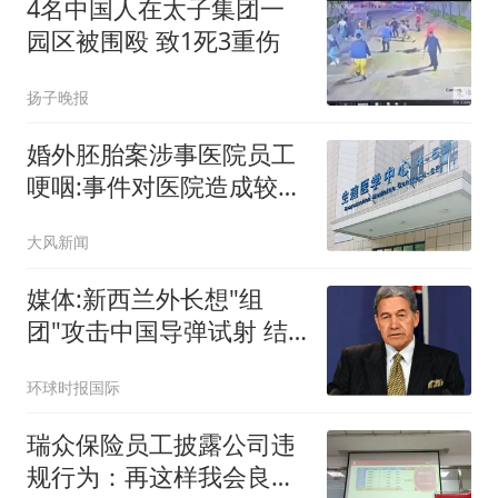
4名中国人在太子集团一
园区被围殴 致1死3重伤
扬子晚报
婚外胚胎案涉事医院员工
哽咽:事件对医院造成较大
冲击
大风新闻
媒体:新西兰外长想"组
团"攻击中国导弹试射 结
果被打脸
环球时报国际
瑞众保险员工披露公司违
规行为：再这样我会良心