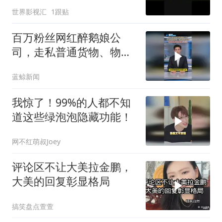
世界影视汇
1跟贴
百万粉丝网红醉鹅娘公
司，走私普通货物、物品
案将开庭，醉鹅娘曾年销
蓝鲸新闻
售额上亿元
我惊了！99%的人都不知
道这些绿泡泡隐藏功能！
网不红萌叔Joey
评论区不让大美拉金鹏，
大美的回复彰显格局
搞笑盘点萱萱