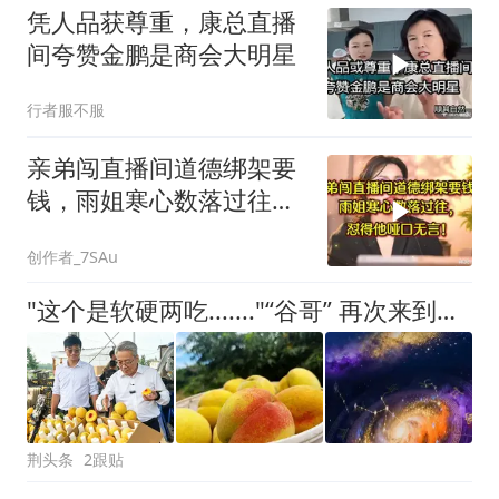
凭人品获尊重，康总直播
间夸赞金鹏是商会大明星
行者服不服
亲弟闯直播间道德绑架要
钱，雨姐寒心数落过往，
怼得他哑口无言！
创作者_7SAu
"这个是软硬两吃......."“谷哥” 再次来到荆州→
荆头条
2跟贴