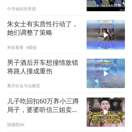
儿死刑
中书省的世界观
朱女士有实质性行动了，
她们调整了策略
米粒看看
4跟贴
男子酒后开车想撞情敌错
将路人撞成重伤
重庆社会与法频道
儿子吃回扣60万养小三蹲
局子，婆婆听信三姐卖婚
房捞人，官官怒骂
脱缰凯Kk