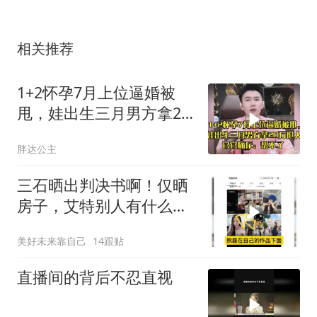
相关推荐
1+2怀孕7月上位逼婚被
甩，娃出生三月男方拿20
万抢人，官官痛斥
胖达公主
三石晒出判决书啊！仅晒
房子，艾特别人有什么
用？
美好未来靠自己
14跟贴
直播间的背后不忍直视