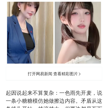
上海大部迎大暴雨
《龙餐馆》 冲奖
武契奇会见泽连斯基有何意图
“伊斯兰版北约”出现
以军士兵把枪口对准中国记者
构建更高水平的全民健身公共服务体系
打开网易新闻 查看精彩图片
起因说起来不算复杂：一色雨先开麦，说
一条小糖糖模仿她做擦边内容。矛盾从这