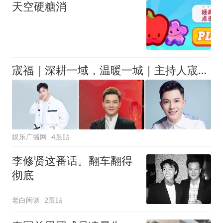
天空硬糖消
宬福｜深耕一域，温暖一城｜主持人宬福：以专业立标杆，以初心暖人心
娱乐广播网
4跟贴
李修贤这番话。翻车翻得
彻底
老白闲谈
2跟贴