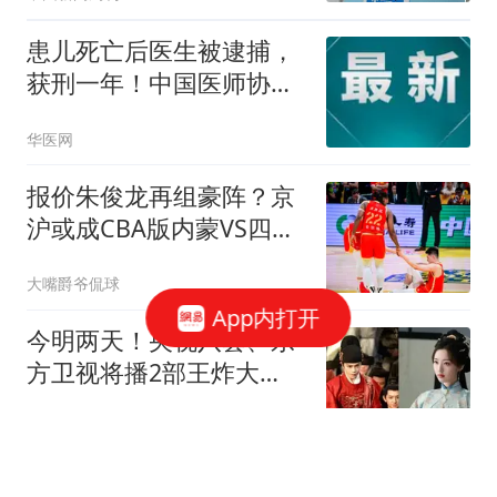
患儿死亡后医生被逮捕，
获刑一年！中国医师协会
发声！
华医网
报价朱俊龙再组豪阵？京
沪或成CBA版内蒙VS四川
1弱点阻首钢冲冠
大嘴爵爷侃球
App内打开
今明两天！央视八套、东
方卫视将播2部王炸大
剧，众星云集追哪部
阿銍武器装备科普
美方连投86票不准中国买