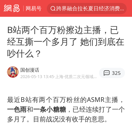
网易号
南京发布暴雨黄色预警
上海：5号线16号线浦江线全线停运
B站两个百万粉擦边主播，已
白海豚逼近浙闽沿海
经互撕一个多月了 她们到底在
国足U17与阿森纳决赛取消 并列冠军
吵什么？
王艺迪2-4不敌张本美和止步4强
刘畊宏加盟《披荆斩棘》
国创漫话
325
白海豚5次眼壁置换
2026-05-13 13:45
·上海
·优质二次元领域创作者
王艺迪无缘横滨赛决赛
杭州部分地铁高架段临时停运
最近B站有两个百万粉丝的ASMR主播，
一色雨
和
一条小糖糖
，已经连续打了一个
2025年小学教师减少13.19万
多月了。目前战况没有收手的意思。
白海豚或提早3小时登陆