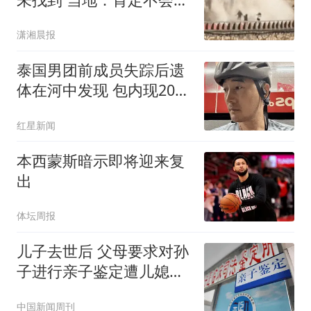
弃
潇湘晨报
泰国男团前成员失踪后遗
体在河中发现 包内现20公
斤砖
红星新闻
本西蒙斯暗示即将迎来复
出
体坛周报
儿子去世后 父母要求对孙
子进行亲子鉴定遭儿媳拒
绝
中国新闻周刊