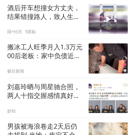
酒后开车想撞女方丈夫，
结果错撞路人，致人生命
垂危。法院：故意杀人
国+社区
5跟贴
罪，判处十三年
搬冰工人旺季月入1.3万元
00后老板：家中负债近两
亿
极目新闻
刘嘉玲晒与周星驰合照，
两人十指交握感情真好，
同框生图赏心悦目
妙知
男孩被海浪卷走2天后仍
未找到 当地：肯定不会放