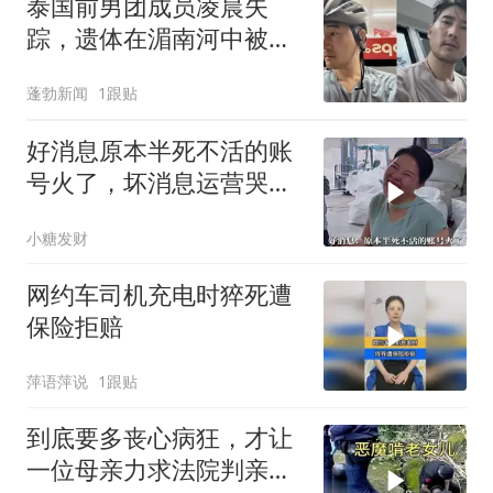
泰国前男团成员凌晨失
踪，遗体在湄南河中被发
现，年仅46岁；其背包内
蓬勃新闻
1跟贴
现20公斤水泥砖；警方称
死因仍在调查中，家属回
好消息原本半死不活的账
应
号火了，坏消息运营哭的
更大声了
小糖发财
网约车司机充电时猝死遭
保险拒赔
萍语萍说
1跟贴
到底要多丧心病狂，才让
一位母亲力求法院判亲女