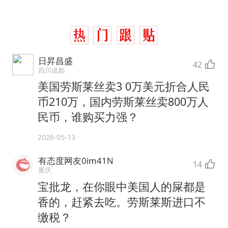
日昇昌盛
42
四川成都
美国劳斯莱丝卖3 0万美元折合人民
币210万，国内劳斯莱丝卖800万人
民币，谁购买力强？
2026-05-13
有态度网友0im41N
14
重庆
宝批龙，在你眼中美国人的屎都是
香的，赶紧去吃。劳斯莱斯进口不
缴税？