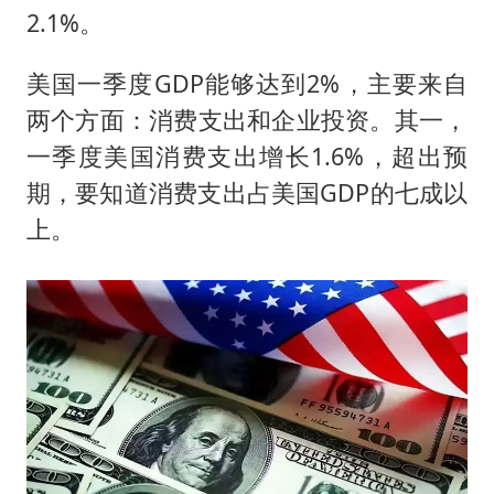
女子发现前夫婚内与第三者育子
2.1%。
以军士兵把枪口对准中国记者
美国一季度GDP能够达到2%，主要来自
笔试第一被劝弃考涉事副校长被撤职
两个方面：消费支出和企业投资。其一，
构建更高水平的全民健身公共服务体系
一季度美国消费支出增长1.6%，超出预
萌娃帮爷爷脱玉米 卖力干活超可爱
期，要知道消费支出占美国GDP的七成以
灌溉水坝被隔成鱼塘 村民投诉20余年
上。
奋力开创中国式现代化建设新局面