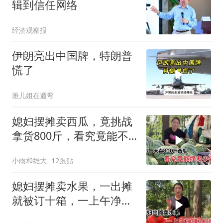
辑到信任网络
经济观察报
伊朗亮出中国牌，特朗普
慌了
雅儿姐在遛弯
媳妇摆摊卖西瓜，竟挑战
拿货800斤，看究竟能不
能卖完？
小雨和雄大
12跟贴
媳妇摆摊卖水果，一出摊
就被订十箱，一上午净赚
300块钱