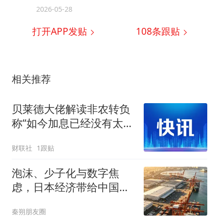
2026-05-28
打开APP发贴
108
条跟贴
相关推荐
贝莱德大佬解读非农转负
称“如今加息已经没有太大
意义”
财联社
1跟贴
泡沫、少子化与数字焦
虑，日本经济带给中国什
么启示？
秦朔朋友圈