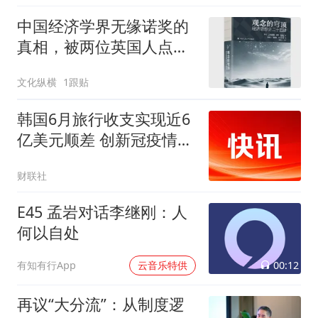
中国经济学界无缘诺奖的
真相，被两位英国人点破
了？
文化纵横
1跟贴
韩国6月旅行收支实现近6
亿美元顺差 创新冠疫情以
来最高纪录
财联社
E45 孟岩对话李继刚：人
何以自处
00:12
有知有行App
云音乐特供
再议“大分流”：从制度逻