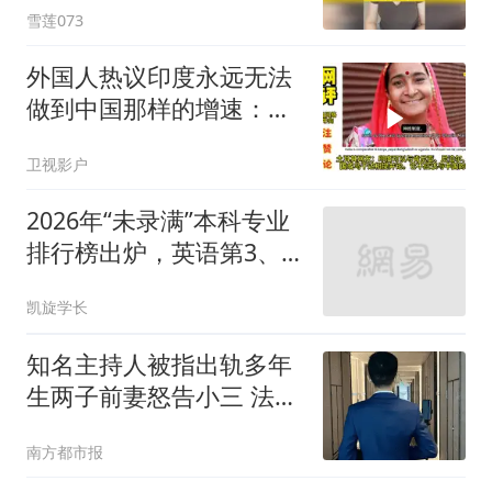
雪莲073
外国人热议印度永远无法
做到中国那样的增速：中
国人眼里只有前方
卫视影户
2026年“未录满”本科专业
排行榜出炉，英语第3、
计算机科学与技术第4，
凯旋学长
土木工程第9，第1让人意
外！
知名主持人被指出轨多年
生两子前妻怒告小三 法院
判了
南方都市报