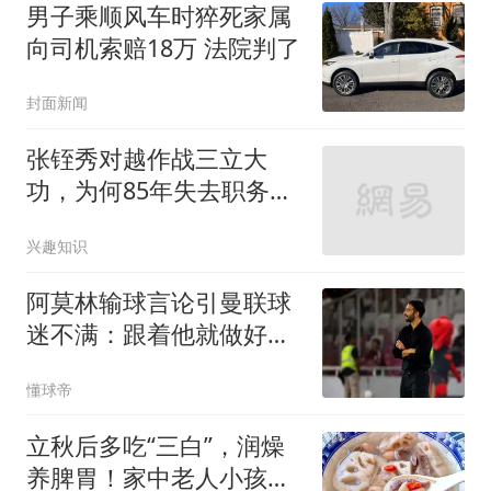
男子乘顺风车时猝死家属
向司机索赔18万 法院判了
封面新闻
张铚秀对越作战三立大
功，为何85年失去职务？
徐帅一句话点明原因
兴趣知识
阿莫林输球言论引曼联球
迷不满：跟着他就做好吃
苦的准备吧
懂球帝
立秋后多吃“三白”，润燥
养脾胃！家中老人小孩多