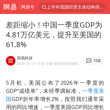
网易号
上半年我国经营主体结构持续优化
杭州机场已取消航班388架次
差距缩小！中国一季度GDP为
中国籍豪华游艇富商之子在泰国被杀
4.81万亿美元，提升至美国的
王艺迪无缘横滨赛决赛
61.8%
浙江省委书记王浩再调度：该停下的坚决停下来，让社会面静下来
《披荆斩棘2026》阵容官宣
简易科技
108
中国第1高楼阻尼器摆动明显
2026-05-13 13:42
·甘肃
·优质科技领域创作者
国足U17与阿森纳决赛取消 并列冠军
《龙餐馆》 冲奖
5月初，美国公布了2026年一季度的
GDP“成绩单”，未经季调标准，
一季度
美
上门女婿出轨女邻居多年被判重婚罪
国
GDP折年率增长2%，按照我们通常采
2025年小学教师减少13.19万
用的同比增速，一季度美国GDP同比增长