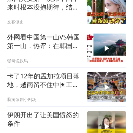
来时根本没抱期待，结果
直接泪洒张家界
文客谈史
外网看中国第一山VS韩国
第一山，热评：在韩国土
堆也算山？
强哥说数码
卡了12年的孟加拉项目落
地，越南留不住中国工
厂，今年越过越难
脑洞编剧小剧场
伊朗开出了让美国愤怒的
条件