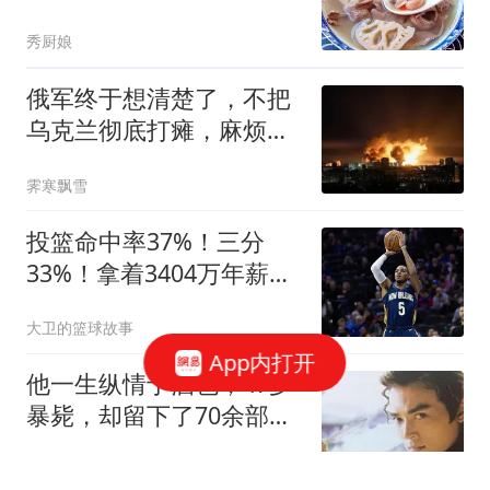
安排，安康过秋天！
秀厨娘
俄军终于想清楚了，不把
乌克兰彻底打瘫，麻烦就
会没完没了
霁寒飘雪
投篮命中率37%！三分
33%！拿着3404万年薪场
均仅13+3！离开库里3年
大卫的篮球故事
后，彻底暴露原形
App内打开
他一生纵情于酒色，47岁
暴毙，却留下了70余部价
值亿万的经典巨作
观史搜寻着