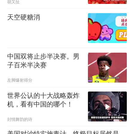
胡又扯
天空硬糖消
中国双将止步半决赛。男
子百米半决赛
左脚爆射得分
世界公认的十大战略轰炸
机，看有中国的哪个！
封情舞韵的诗
美国对沙特实施毒计，终极目标居然是中国，美元霸权注定要陨落？