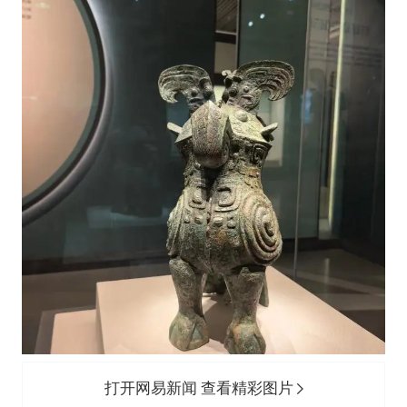
打开网易新闻 查看精彩图片