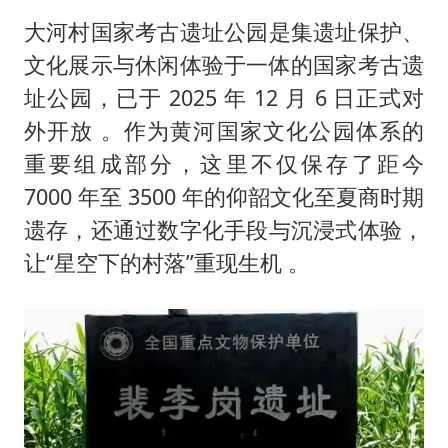
大河村国家考古遗址公园是集遗址保护、
文化展示与休闲体验于一体的‌国家考古遗
址公园‌，已于 2025 年 12 月 6 日正式对
外开放 。作为黄河国家文化公园体系的
重要组成部分，这里不仅保存了距今
7000 年至 3500 年的仰韶文化至夏商时期
遗存，还通过数字化手段与沉浸式体验，
让“星空下的村落”重现生机 。‌‌