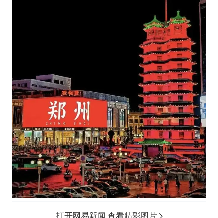
打开网易新闻 查看精彩图片