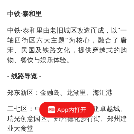
中铁·泰和里
中铁·泰和里‌由老旧城区改造而成，以‌“一
轴四街区六大主题”‌为核心，融合了‌唐
宋、民国及铁路文化‌，提供穿越式的购
物、餐饮与娱乐体验。‌‌
- 线路导览 -
郑东新区：金融岛、龙湖里、海汇港
二七区：中铁·泰和里、亚细亚卓越城、
App内打开
瑞光创意园区、郑州德化步行街、郑州建
业大食堂