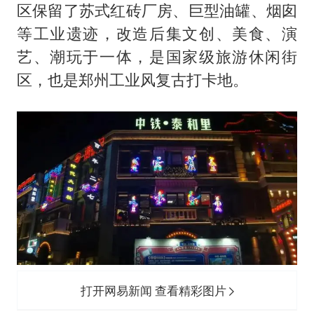
区保留了苏式红砖厂房、巨型油罐、烟囱
等工业遗迹，改造后集文创、美食、演
艺、潮玩于一体，是国家级旅游休闲街
区，也是郑州工业风复古打卡地。
打开网易新闻 查看精彩图片