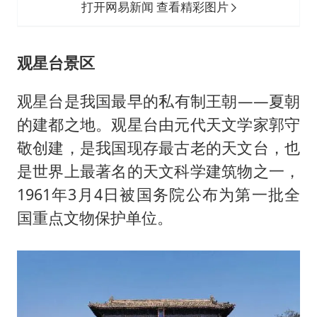
打开网易新闻 查看精彩图片
观星台景区
观星台是我国最早的私有制王朝——夏朝
的建都之地。观星台由元代天文学家郭守
敬创建，是我国现存最古老的天文台，也
是世界上最著名的天文科学建筑物之一，
1961年3月4日被国务院公布为第一批全
国重点文物保护单位。