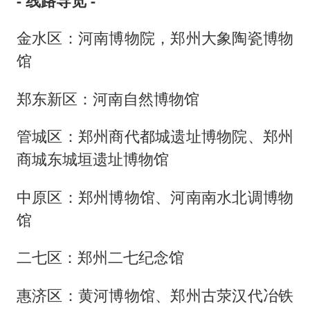
- 线路导览 -
金水区：河南博物院，郑州大象陶瓷博物
馆
郑东新区：河南自然博物馆
管城区：郑州商代都城遗址博物院、郑州
商城东城垣遗址博物馆
中原区：郑州博物馆、河南南水北调博物
馆
二七区：郑州二七纪念馆
惠济区：黄河博物馆、郑州古荥汉代冶铁