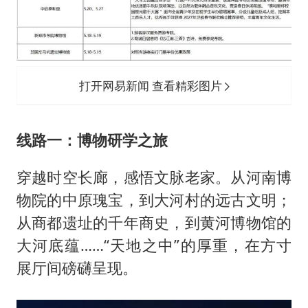
打开网易新闻 查看精彩图片
线路一：博物研学之旅
穿越时空长廊，感悟文脉老家。从河南博
物院的中原瑰宝，到大河村的远古文明；
从商都遗址的千年商史，到黄河博物馆的
大河底蕴……“天地之中”的厚重，在方寸
展厅间磅礴呈现。