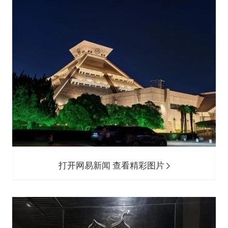
打开网易新闻 查看精彩图片