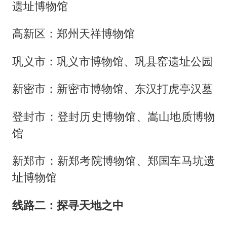
遗址博物馆
高新区：郑州天祥博物馆
巩义市：巩义市博物馆、巩县窑遗址公园
新密市：新密市博物馆、东汉打虎亭汉墓
登封市：登封历史博物馆、嵩山地质博物
馆
新郑市：新郑考院博物馆、郑国车马坑遗
址博物馆
线路二：探寻天地之中