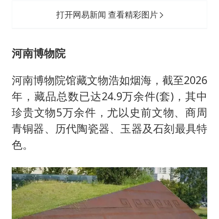
打开网易新闻 查看精彩图片
河南博物院
河南博物院馆藏文物浩如烟海，截至2026
年，藏品总数已达‌24.9万余件(套)‌，其中
珍贵文物5万余件，尤以史前文物、商周
青铜器、历代陶瓷器、玉器及石刻最具特
色。