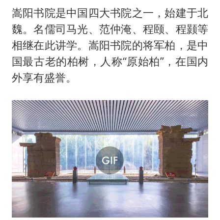
嵩阳书院是中国四大书院之一，始建于北
魏。名儒司马光、范仲淹、程颐、程颢等
相继在此讲学。嵩阳书院的将军柏，是中
国最古老的柏树，人称“原始柏”，在国内
外享有盛誉。