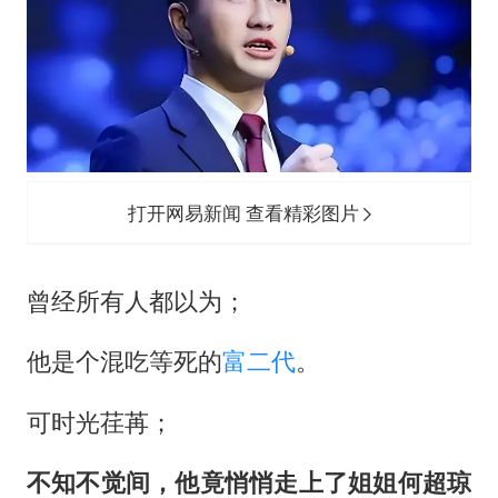
打开网易新闻 查看精彩图片
曾经所有人都以为；
他是个混吃等死的
富二代
。
可时光荏苒；
不知不觉间，他竟悄悄走上了姐姐
何超琼