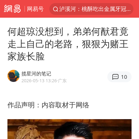
网易号
泸溪河：桃酥吃出金属牙冠视频不实
美国将对多晶硅衍生品加征15%关税
何超琼没想到，弟弟何猷君竟
泰交通部副部长回应中国人遭歧视手势
走上自己的老路，狠狠为赌王
泰国校园枪击案死亡人数升至7人
家族长脸
俄称欧洲若想和平解决冲突应停止援乌
改名后的“青海拉面”店
揽星河的笔记
10
段绚竞因公牺牲 年仅44岁
2026-05-13 13:26
·广东
1岁宝宝碰坏纸巾盒 宝妈被索赔924元
女子开一天一夜空调后二氧化碳中毒
作品声明：内容取材于网络
97岁英国奶奶飞上天再破吉尼斯纪录
70多岁父亲独自坐车到上海看望女儿