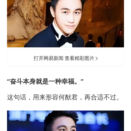
“空调24小时开着更省电”不实
“不建议大家买深色蛋糕”
985博士后被曝在妻子孕期出轨后续
公司“上四休三”但要降薪1000元
如何把百年大党建设得更加坚强有力？
打开网易新闻 查看精彩图片
“奋斗本身就是一种幸福。”
这句话，用来形容
何猷君
，再合适不过。