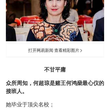
打开网易新闻 查看精彩图片
不甘平庸
众所周知，何超琼是赌王
何鸿燊
最心仪的
接班人。
她毕业于顶尖名校；