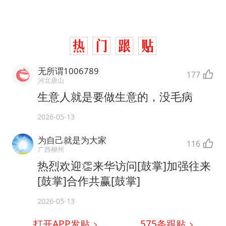
无所谓1006789
177
河北唐山
生意人就是要做生意的，没毛病
2026-05-13
为自己就是为大家
116
广西柳州
热烈欢迎👏来华访问[鼓掌]加强往来
[鼓掌]合作共赢[鼓掌]
2026-05-13
打开APP发贴
575
条跟贴