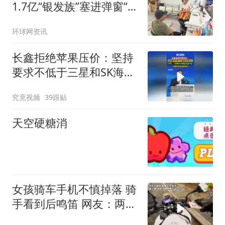
1.7亿“银发族”塞进弹窗“陷
阱”
环球网资讯
长鑫拒绝苹果压价：坚持
要求不低于三星和SK海力
士，华为、小米等长单锁
究竟视频
39跟贴
定产能
天空硬糖消
女孩骑车手机不慎掉落 骑
手看到后鸣笛 网友：两人
凑不出一句