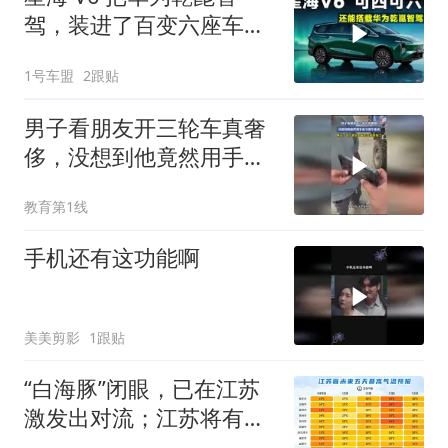
驾，装进了百变六座车
里？
1号车盟
2跟贴
男子看朋友开三轮车真奢
侈，没想到他竟然用手机
当刹车系统
教育第1线
手机还有这功能啊
美美剪影
1跟贴
“白海豚”闭眼，已在江苏
激发出对流；江苏将有大
到暴雨、11级大风