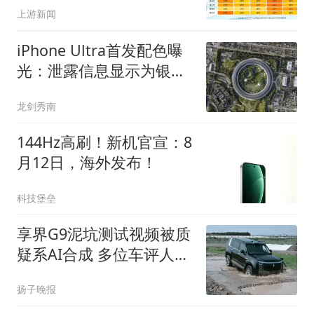
上游新闻
iPhone Ultra首发配色曝
光：泄露信息显示为银色
与深蓝色
龙剑秀南
144Hz高刷！新机官宣：8
月12日，海外发布！
科技堡垒
享界G9泥坑测试视频被质
疑系AI合成 多位车评人回
应
扬子晚报