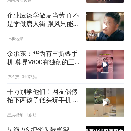
河南法治频道
企业应该学做麦当劳 而不
是学做唐人街 跟风只能生
存，守住产业本质，方能
正和远景
穿越周期
余承东：华为有三折叠手
机 尊界V800有独创的三
折叠桌板
快科技
364跟贴
千万别学他们！网友偶然
拍下两孩子低头玩手机 颈
椎严重前屈 看着令人揪心
星辰视频
1跟贴
星海 V6 把华为乾崑智