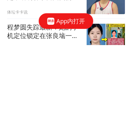
情，徐昕去留定了！
体坛卡卡说
App内打开
程梦圆失踪最新！她的手
机定位锁定在张良垴一
带，遍布陡峭崖壁、茂密
火山詩话
灌木，地形极其凶险复杂
中心城区和浦东暴雨红
警！！！台风中心离上海
不足350公里，今明风雨
上海预警发布
最明显→
中方反制再升级，全面冻
结美企交易，美国决定撤
馆，民主党甩黑锅
探源历史