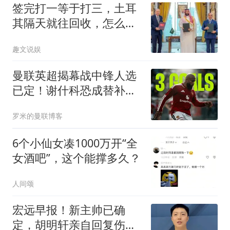
签完打一等于打三，土耳
其隔天就往回收，怎么打
还得先开会
趣文说娱
曼联英超揭幕战中锋人选
已定！谢什科恐成替补，
对米兰欲尝试复出
罗米的曼联博客
6个小仙女凑1000万开“全
女酒吧”，这个能撑多久？
人间颂
宏远早报！新主帅已确
定，胡明轩亲自回复伤