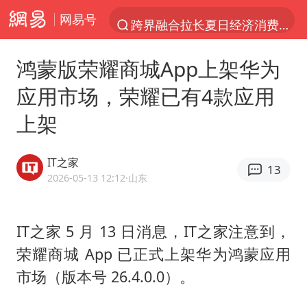
网易号
跨界融合拉长夏日经济消费链条
白海豚预计将在浙江苍南到三门一带登陆
鸿蒙版荣耀商城App上架华为
四川宜宾5.5级地震后余震为何不断
应用市场，荣耀已有4款应用
2026年7月份居民消费价格同比上涨0.5%
上架
伯克希尔净买入约200亿美元股票
“伊斯兰版北约”出现
IT之家
13
武契奇会见泽连斯基有何意图
2026-05-13 12:12
·山东
上海中心城区暴雨预警由橙变红
台铃电动车仅骑一年就断电趴窝
IT之家 5 月 13 日消息，IT之家注意到，
荣耀商城 App 已正式上架华为鸿蒙应用
白海豚5次眼壁置换
市场（版本号 26.4.0.0）。
浙江海域将现5到8米巨浪到狂浪