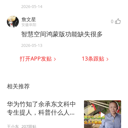
2026-05-14
詹文星
0
安徽阜阳
智慧空间鸿蒙版功能缺失很多
2026-05-13
打开APP发贴
13
条跟贴
相关推荐
华为竹知了余承东文科中
专生提人，科普什么人能
提什么人不能提
王小东
207跟贴