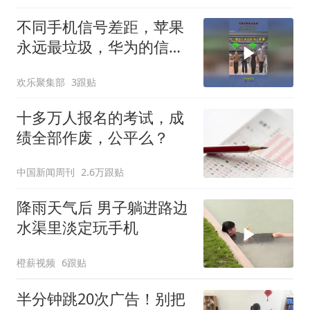
不同手机信号差距，苹果
永远最垃圾，华为的信号
太强了！
欢乐聚集部
3跟贴
十多万人报名的考试，成
绩全部作废，公平么？
中国新闻周刊
2.6万跟贴
降雨天气后 男子躺进路边
水渠里淡定玩手机
橙薪视频
6跟贴
半分钟跳20次广告！别把