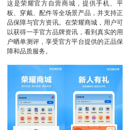
曝美下令调查弹药库存信息遭泄露事件
这是荣耀官方自营商城，提供手机、平
上海大部迎大暴雨
板、穿戴、配件等全场景产品，并支持正
品保障与官方资讯。在荣耀商城，用户可
日本连续发生两次地震
以获得一手官方品牌资讯，看到真实的用
以军士兵把枪口对准中国记者
户晒单测评，享受官方平台提供的正品保
方桃子代言广告视频已下架
障和品质服务。
白海豚在海上打了个结
构建更高水平的全民健身公共服务体系