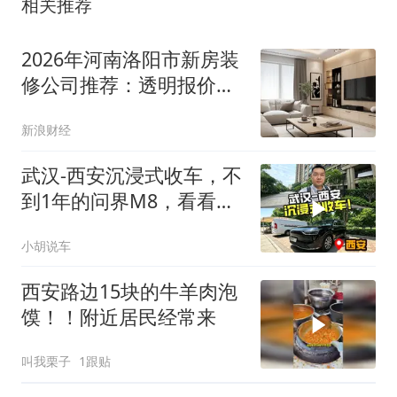
相关推荐
2026年河南洛阳市新房装
修公司推荐：透明报价，
省心
新浪财经
武汉-西安沉浸式收车，不
到1年的问界M8，看看最
后能赚多少钱！
小胡说车
西安路边15块的牛羊肉泡
馍！！附近居民经常来
叫我栗子
1跟贴