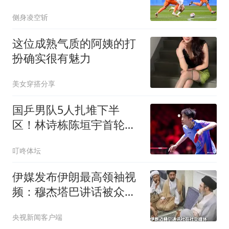
败,成都蓉城7场不胜
侧身凌空斩
这位成熟气质的阿姨的打
扮确实很有魅力
美女穿搭分享
国乒男队5人扎堆下半
区！林诗栋陈垣宇首轮相
遇，覃予萱迎战伊藤美诚
叮咚体坛
伊媒发布伊朗最高领袖视
频：穆杰塔巴讲话被众人
围住
央视新闻客户端