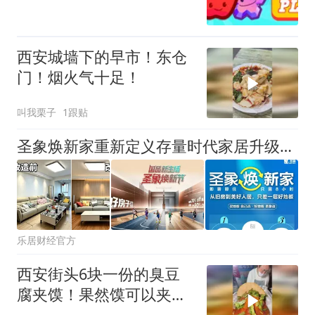
西安城墙下的早市！东仓
门！烟火气十足！
叫我栗子
1跟贴
圣象焕新家重新定义存量时代家居升级逻辑，筑牢说换就换的底气！
乐居财经官方
西安街头6块一份的臭豆
腐夹馍！果然馍可以夹万
物