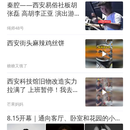
秦腔——西安易俗社板胡
张磊 高胡李正亚 演出游
弦伴奏片段
绳师48号
西安街头麻辣鸡丝饼
糖糖又饿了
西安科技馆旧物改造实力
拉满了 上班暂停！我去西
安有点事！
芒果妈妈
8.15开幕｜通向客厅、卧室和花园的小径（3）