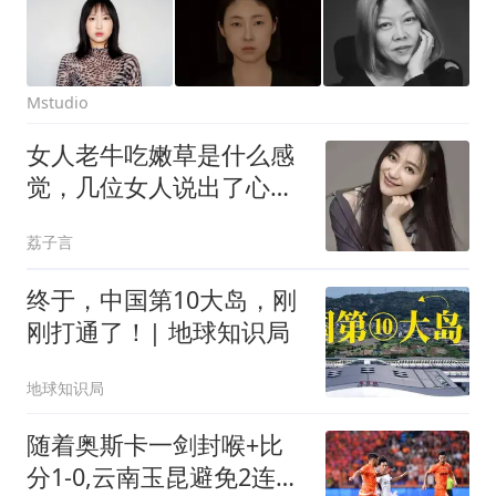
Mstudio
女人老牛吃嫩草是什么感
觉，几位女人说出了心里
话。男人都来听听
荔子言
终于，中国第10大岛，刚
刚打通了！| 地球知识局
地球知识局
随着奥斯卡一剑封喉+比
分1-0,云南玉昆避免2连