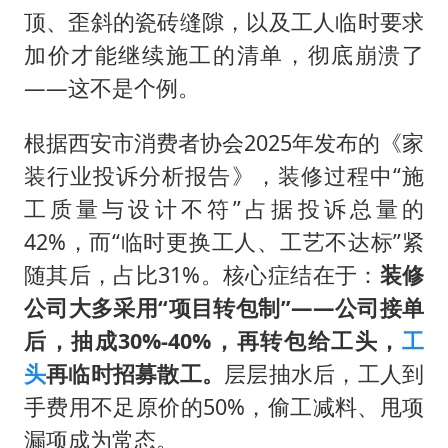
“不怕六爷挂得多 就怕六爷挂一颗”
顶、歪斜的瓷砖缝隙，以及工人临时要求
全民健身事业高质量发展
加价才能继续施工的清单，彻底崩溃了
WTT瑞典大满贯女单签表出炉
——这不是个例。
36岁男演员成景区NPC后人气爆棚
根据西安市消费者协会2025年发布的《家
乐享全民健身 共筑健康中国
装行业投诉分析报告》，装修过程中“施
工质量与设计不符”占据投诉总量的
42%，而“临时更换工人、工艺不达标”紧
随其后，占比31%。核心症结在于：
装修
公司大多采用“项目转包制”——公司接单
后，抽成30%-40%，再转包给工头，
工
头
再临时招募散工。
层层抽水后，工人到
手费用不足原价的50%，偷工减料、甩项
漏项成为常态。