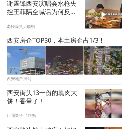
谢霆锋西安演唱会水枪失
控王菲隔空喊话为何反成
最佳彩蛋？
老幡爆笑大聪明
西安房企TOP30，本土房企占1/3！
西安地产房剑
西安街头13一份的熏肉大
饼！香晕了！
叫我栗子
1跟贴