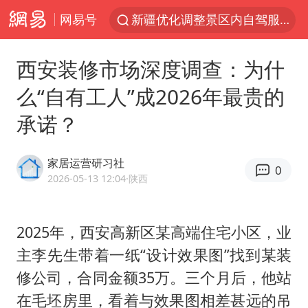
网易号
新疆优化调整景区内自驾服务费
上四休三，但降薪1000元，你接受吗？
西安装修市场深度调查：为什
黄金牛市回来了吗
么“自有工人”成2026年最贵的
情侣平潭拍日出坠崖1死1伤
承诺？
台当局重金为“台独”织“皇帝新衣”
白海豚将正面袭击贯穿浙江
家居运营研习社
0
微信又有新功能，你可以“撤回”你的撤回了！
2026-05-13 12:04
·陕西
几元成本的AI广告导致千万市值蒸发
《欢迎来龙餐馆》口碑
2025年，西安高新区某高端住宅小区，业
主李先生带着一纸“设计效果图”找到某装
杭州全市有序停课
修公司，合同金额35万。三个月后，他站
商场现钱学森巨幅海报 负责人回应
在毛坯房里，看着与效果图相差甚远的吊