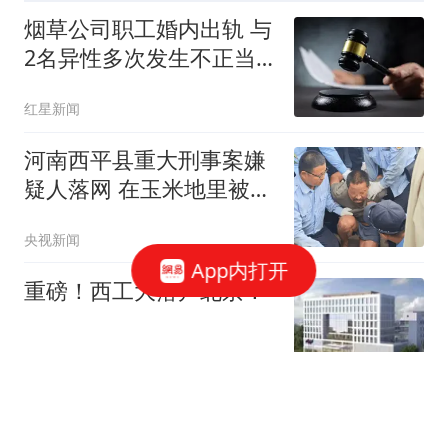
烟草公司职工婚内出轨 与
2名异性多次发生不正当
关系
红星新闻
河南西平县重大刑事案嫌
疑人落网 在玉米地里被抓
获
央视新闻
App内打开
重磅！西工大落户北京！
京城教育圈
中国“10万元级”大赢家：