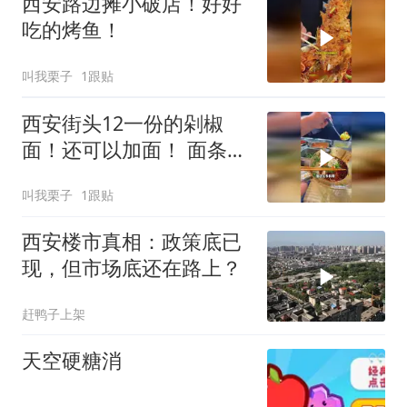
西安路边摊小破店！好好
吃的烤鱼！
叫我栗子
1跟贴
西安街头12一份的剁椒
面！还可以加面！ 面条好
劲道
叫我栗子
1跟贴
西安楼市真相：政策底已
现，但市场底还在路上？
赶鸭子上架
天空硬糖消