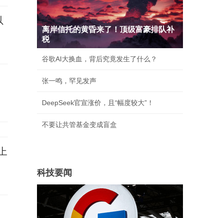
以
离岸信托的黄昏来了！顶级富豪排队补
税
谷歌AI大换血，背后究竟发生了什么？
张一鸣，罕见发声
DeepSeek官宣涨价，且“幅度较大”！
不要让共管基金变成盲盒
上
科技要闻
子