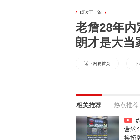
/
阅读下一篇
/
老詹28年内
朗才是大当
返回网易首页
下
相关推荐
热点推荐
营约
换招