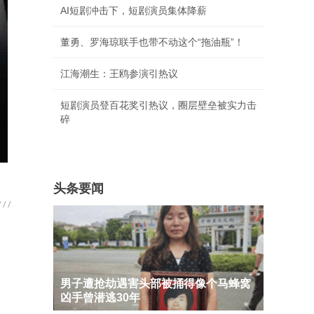
AI短剧冲击下，短剧演员集体降薪
董勇、罗海琼联手也带不动这个“拖油瓶”！
江海潮生：王鸥参演引热议
短剧演员登百花奖引热议，圈层壁垒被实力击
碎
头条要闻
男子遭抢劫遇害头部被捅得像个马蜂窝
凶手曾潜逃30年