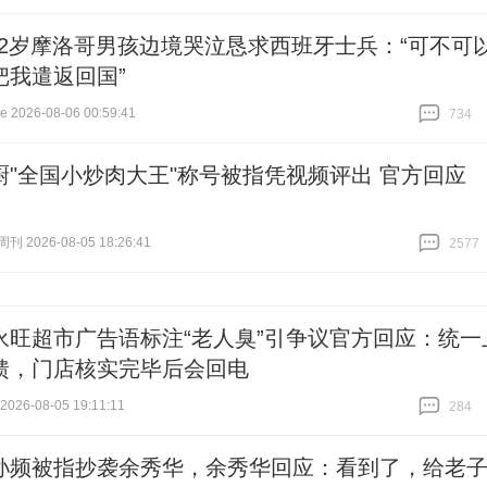
跟贴
2692
12岁摩洛哥男孩边境哭泣恳求西班牙士兵：“可不可
把我遣返回国”
2026-08-06 00:59:41
734
跟贴
734
厨"全国小炒肉大王"称号被指凭视频评出 官方回应
 2026-08-05 18:26:41
2577
跟贴
2577
永旺超市广告语标注“老人臭”引争议官方回应：统一
馈，门店核实完毕后会回电
26-08-05 19:11:11
284
跟贴
284
孙频被指抄袭余秀华，余秀华回应：看到了，给老