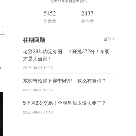
每天分享最新篮球资讯
。
5452
2437
文章数
关注度
，
十
往期回顾
全部
老詹28年内定夺冠！？狂揽372分！布朗
才是大当家！
线。
2026-08-06 12:06
东契奇预定下赛季MVP！这么有自信？
2026-08-06 12:06
5个月2次交易！全明星后卫没人要了？
2026-08-06 01:10