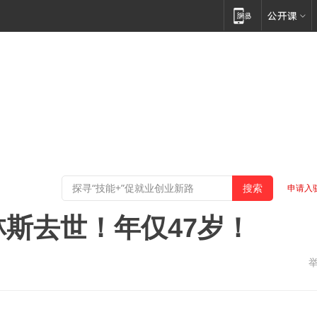
申请入
林斯去世！年仅47岁！