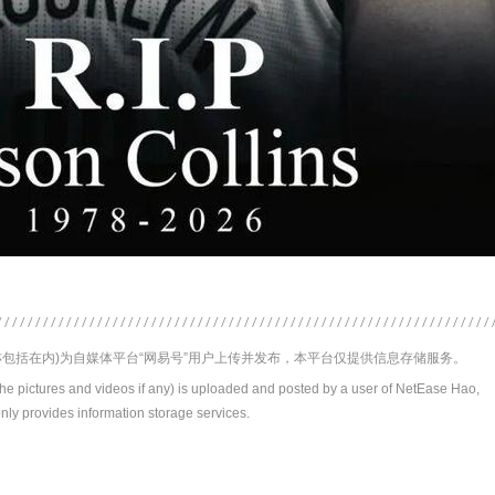
包括在内)为自媒体平台“网易号”用户上传并发布，本平台仅提供信息存储服务。
the pictures and videos if any) is uploaded and posted by a user of NetEase Hao,
nly provides information storage services.