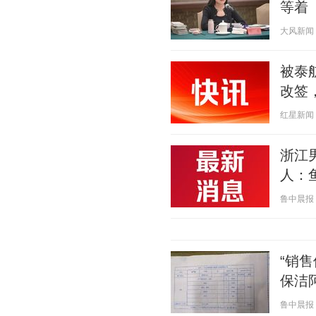
等着
大风新闻 20
被泰
改签
红星新闻 20
浙江
人：
鲁中晨报 20
“销
保洁
鲁中晨报 20