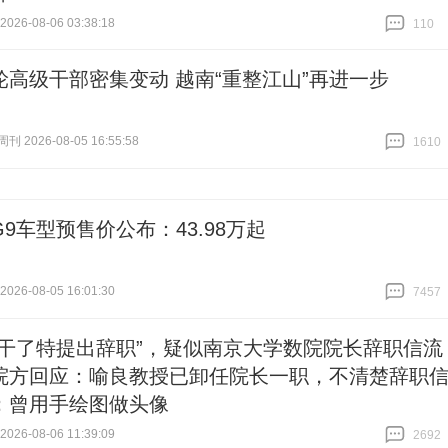
26-08-06 03:38:18
110
跟贴
110
轮高级干部密集变动 越南“重整江山”再进一步
 2026-08-05 16:55:58
1610
跟贴
1610
9车型预售价公布：43.98万起
26-08-05 16:01:30
7457
跟贴
7457
想干了特提出辞职”，疑似南京大学数院院长辞职信流
院方回应：喻良教授已卸任院长一职，不清楚辞职
；曾用手绘图做头像
26-08-06 11:39:09
2692