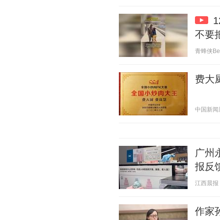
不要
青蜂侠Bee 
费大
中国新闻周刊
广州
报反
江西晨报 20
作家