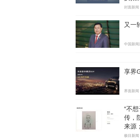
封面新闻 20
又一
中国新闻周刊
享界G
界面新闻 20
“不
传，
来源
极目新闻 20