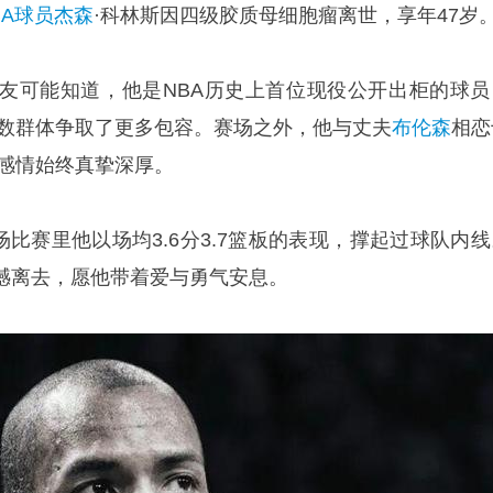
BA球员
杰森
·科林斯因四级胶质母细胞瘤离世，享年47岁
朋友可能知道，他是NBA历史上首位现役公开出柜的球员
少数群体争取了更多包容。赛场之外，他与丈夫
布伦森
相恋
人感情始终真挚深厚。
5场比赛里他以场均3.6分3.7篮板的表现，撑起过球队内
憾离去，愿他带着爱与勇气安息。