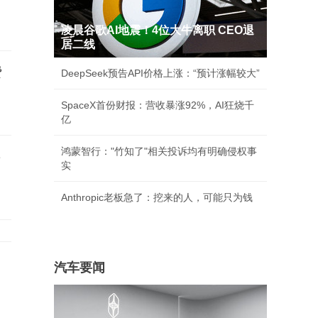
凌晨谷歌AI地震！4位大牛离职 CEO退
居二线
费
DeepSeek预告API价格上涨：“预计涨幅较大”
SpaceX首份财报：营收暴涨92%，AI狂烧千
亿
鸿蒙智行："竹知了"相关投诉均有明确侵权事
事
实
Anthropic老板急了：挖来的人，可能只为钱
岁
汽车要闻