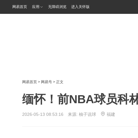
网易首页
应用
无障碍浏览
进入关怀版
网易首页
>
网易号
> 正文
缅怀！前NBA球员科
2026-05-13 08:53:16 来源:
柚子说球
福建