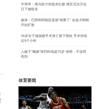
牛弹琴：俄乌双方彻底杀红眼 俄官员光天化
日下被暗杀
媒体：巴西和阿根廷直接"闹掰了" 余波才刚刚
开始扩散
36岁女子做抽脂手术身亡留下两娃 手术持续
近9个小时
人贩子"梅姨"审判时或超75岁 律师：不适用
死刑
体育要闻
经
更