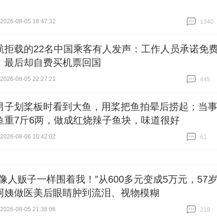
26-08-05 18:47:32
1340
跟贴
1340
航拒载的22名中国乘客有人发声：工作人员承诺免
，最后却自费买机票回国
26-08-05 22:27:21
445
跟贴
445
男子划桨板时看到大鱼，用桨把鱼拍晕后捞起；当
鱼重7斤6两，做成红烧辣子鱼块，味道很好
26-08-06 10:42:02
61
跟贴
61
售像人贩子一样围着我！”从600多元变成5万元，57
阿姨做医美后眼睛肿到流泪、视物模糊
26-08-05 21:38:06
218