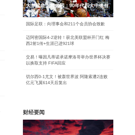
大梦鲨鱼上将尤因：90年代四大中锋有
多强
国际足联：向理事会和211个会员协会致歉
迈阿密国际4-2逆转！获北美联盟杯开门红 梅
西2射1传+生涯已进921球
交易！曝因凡蒂诺承诺摩洛哥举办世界杯决赛
以换取支持 FIFA回应
切尔西0-1尤文！被轰世界波 阿隆索遭2连败
亿元飞翼614天后复出
财经要闻
信