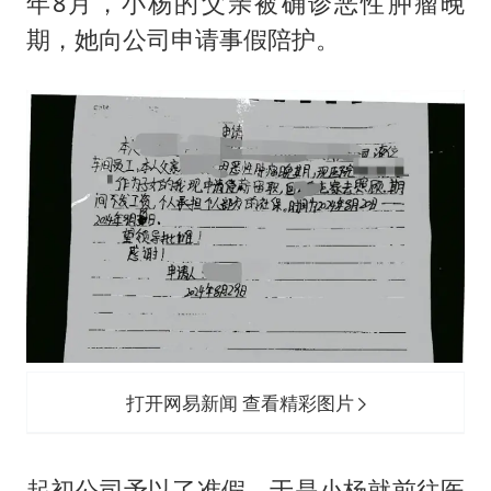
年8月，小杨的父亲被确诊恶性肿瘤晚
《龙餐馆》 冲奖
期，她向公司申请事假陪护。
刘嘉玲晒与周星驰合照
BLG经理辟谣Bin离队
云南一男子胃中取出180颗铁钉
暴雨预报为何有时感觉不准
总书记点赞的非遗苗绣焕发新生机
打开网易新闻 查看精彩图片
起初公司予以了准假，于是小杨就前往医