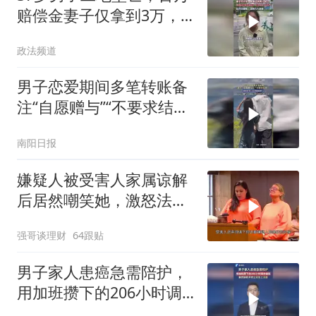
赔偿金妻子仅拿到3万，
法院介入核查
政法频道
男子恋爱期间多笔转账备
注“自愿赠与”“不要求结
婚”，感情破裂后诉请撤销
南阳日报
赠与
嫌疑人被受害人家属谅解
后居然嘲笑她，激怒法官
直接改判！
强哥谈理财
64跟贴
男子家人患癌急需陪护，
用加班攒下的206小时调
休被拒，毅然辞职并把公