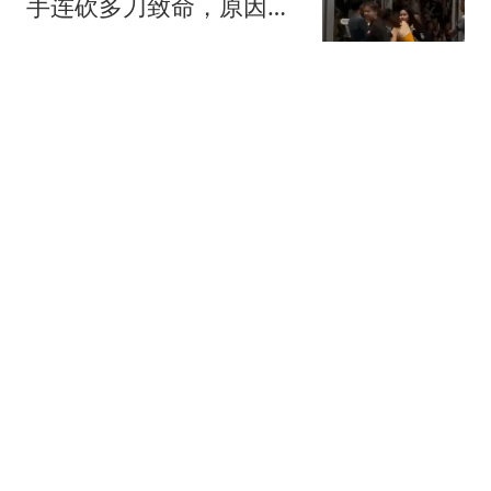
手连砍多刀致命，原因曝
光，网友：真活该
旧史新谭
一切为了给狼王减负！森
林狼豪赌后场双枪
体坛周报
WTT横滨赛落幕：张本兄
妹双双夺冠！韩国男单摘
银，国乒女单获亚军
全言作品
桑德兰抢24岁意甲左后
卫，却遭马赛+希腊豪门
截胡