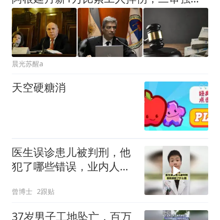
晨光苏醒a
天空硬糖消
医生误诊患儿被判刑，他
犯了哪些错误，业内人士
来详细分析！
曾博士
2跟贴
37岁男子工地坠亡，百万