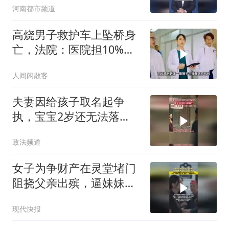
河南都市频道
司告上法庭 #陪护 #调休
#加班
高烧男子救护车上坠桥身
亡，法院：医院担10%责
任，赔13万
人间闲散客
夫妻因给孩子取名起争
执，宝宝2岁还无法落
户，经法院调解锯战终于
政法频道
画上句号
女子为争财产在灵堂堵门
阻挠父亲出殡，逼妹妹签
下卖房分款协议，法院撤
现代快报
销协议约定