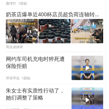
微绵竹
1跟贴
奶茶店爆单近400杯店员超负荷连轴转，周兆成：营销热度不能突破用工责任！
周兆成律师
网约车司机充电时猝死遭
保险拒赔
萍语萍说
1跟贴
朱女士有实质性行动了，
她们调整了策略