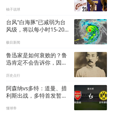
柚子说球
台风“白海豚”已减弱为台
风级，将以每小时15-20
公里的速度向偏西方向移
极目新闻
动，强度快速减弱
鲁迅家是如何衰败的？鲁
迅肯定不会告诉你，因为
实在“太丢人”
历史点行
阿森纳vs多特：道曼、措
利斯出战，多特首发暂未
公布
懂球帝