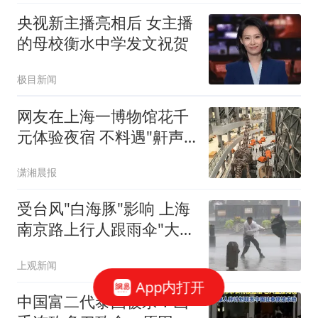
央视新主播亮相后 女主播
的母校衡水中学发文祝贺
极目新闻
网友在上海一博物馆花千
元体验夜宿 不料遇"鼾声
攻击"
潇湘晨报
受台风"白海豚"影响 上海
南京路上行人跟雨伞"大搏
斗"
上观新闻
App内打开
中国富二代泰国被杀！凶