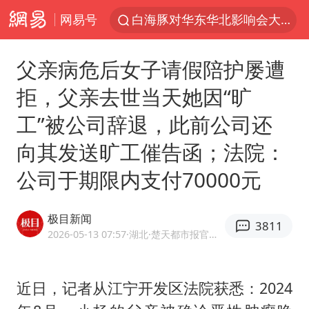
网易号
白海豚对华东华北影响会大于巴威
于东来回应胖东来近25年老店年底关闭
父亲病危后女子请假陪护屡遭
《披荆斩棘2026》阵容官宣
拒，父亲去世当天她因“旷
全球最大级别运输船通过长江大桥
工”被公司辞退，此前公司还
独闯南太行的失联女生最后轨迹已确认
向其发送旷工催告函；法院：
白海豚北上或致京津冀暴雨
公司于期限内支付70000元
国足U17与阿森纳决赛取消 并列冠军
构建更高水平的全民健身公共服务体系
极目新闻
3811
上门女婿出轨女邻居多年被判重婚罪
2026-05-13 07:57
·湖北
·楚天都市报官方网易号
香港刷新1884年以来最高气温纪录
新疆一婚礼线上邀请引热议
近日，记者从江宁开发区法院获悉：2024