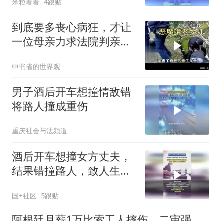
米粒看看
4跟贴
到底要多丧心病狂，才让
一位母亲力求法院判亲女
儿死刑
中书省的世界观
男子酒后开车想撞情敌错
将路人撞成重伤
重庆社会与法频道
酒后开车想撞女方丈夫，
结果错撞路人，致人生命
垂危。法院：故意杀人
国+社区
5跟贴
罪，判处十三年
阿根廷月薪1万比索工人摔伤，二审强行提赔被撤销：违反基本原则