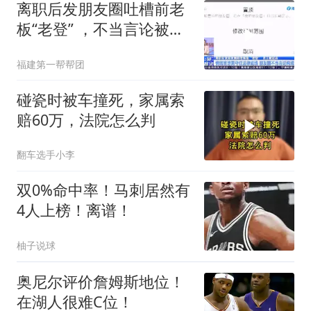
离职后发朋友圈吐槽前老
板“老登” ，不当言论被起
诉，法院判了
福建第一帮帮团
碰瓷时被车撞死，家属索
赔60万，法院怎么判
翻车选手小李
双0%命中率！马刺居然有
4人上榜！离谱！
柚子说球
奥尼尔评价詹姆斯地位！
在湖人很难C位！