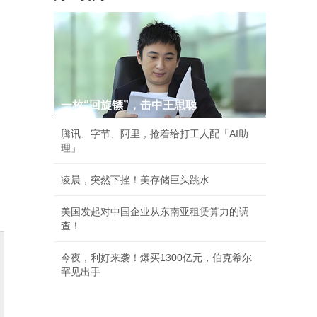
一枚“回旋镖”，击中王思聪
腾讯、字节、阿里，抢着给打工人配「AI助
理」
凌晨，突然下挫！美存储巨头跳水
美国发起对中国企业从东南亚租赁算力的调
查！
今夜，利好来袭！爆买1300亿元，伯克希尔
罕见出手