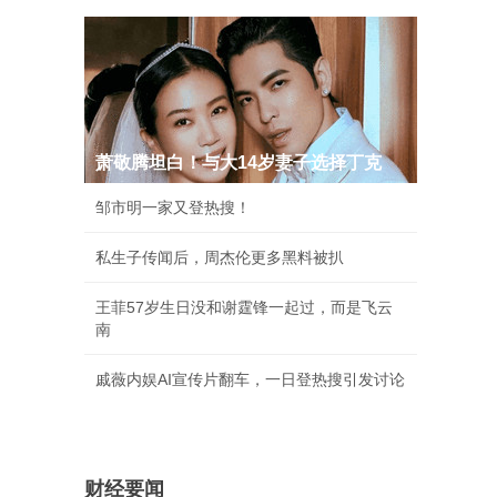
萧敬腾坦白！与大14岁妻子选择丁克
邹市明一家又登热搜！
私生子传闻后，周杰伦更多黑料被扒
王菲57岁生日没和谢霆锋一起过，而是飞云
南
戚薇内娱AI宣传片翻车，一日登热搜引发讨论
财经要闻