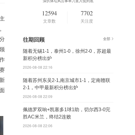
深扒体坛风云事单刀直入侃到底
12594
7702
主
文章数
关注度
。
分
往期回顾
全部
领
随着无锡1-1，泰州1-0，徐州2-0，苏超最
新积分榜出炉
作
2026-08-08 22:16
赛
新
随着苏州东吴2-1,南京城市1-1，定南赣联
2-1，中甲最新积分榜出炉
面
2026-08-08 22:09
佩德罗双响+凯塞多1球1助，切尔西3-0完
胜AC米兰，终结2连败
2026-08-08 22:06