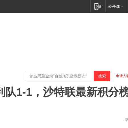
申请入
利队1-1，沙特联最新积分