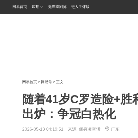
网易首页
应用
无障碍浏览
进入关怀版
网易首页
>
网易号
> 正文
随着41岁C罗造险+胜
出炉：争冠白热化
2026-05-13 04:19:51 来源:
侧身凌空斩
广东