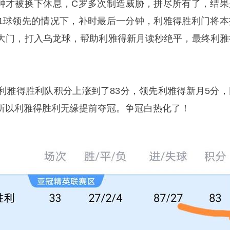
分钟才被换下休息，C罗多次制造威胁，拼尽所有了，结果
1球领先的情况下，补时最后一分钟，利雅得胜利门将本
大门，打入乌龙球，帮助利雅得新月读秒绝平，最终利雅
利雅得胜利队积分上涨到了83分，领先利雅得新月5分，
所以利雅得胜利无缘提前夺冠。争冠白热化了！