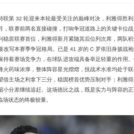
，沙特联第 32 轮迎来本轮最受关注的巅峰对决，
利雅得
胜利
月，联赛前两名直接碰撞，打响争冠道路上的关键卡位战
利稳居联赛首位，利雅得新月紧随其后位列次席，两队积
改写本赛季争冠格局。已是 41 岁的 C 罗依旧身披战袍
保持着赛场竞争力，在球队进攻端具备举足轻重的作用。
锋火药味浓厚，整体阵容星光熠熠，技战术水准均处于联
望借主场之利拿下三分，稳固榜首优势压制对手；利雅得
缩小分差继续追赶。这场德比之战，既是实力与阵容的正
临场状态的终极较量。