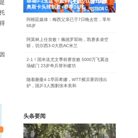
蓉城0-1玉昆 中超6轮不胜仍13分领跑
是
奥斯卡头球制胜+赛季16球
托
阿根廷媒体：梅西父亲已于7日晚去世，享年
得
68岁
阿莫林上任首败！佩德罗双响，凯赛多凌空
斩，切尔西3-0大胜AC米兰
因
2-1！国米送尤文季前赛首败 5000万飞翼连
场破门 23岁奇兵替补建功
随着蒯曼4-1早田希娜，WTT横滨赛四强出
炉，国乒3人围剿张本美和
头条要闻