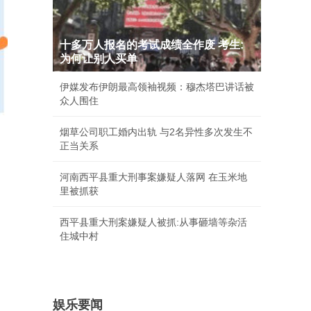
十多万人报名的考试成绩全作废 考生:
为何让别人买单
伊媒发布伊朗最高领袖视频：穆杰塔巴讲话被
众人围住
烟草公司职工婚内出轨 与2名异性多次发生不
正当关系
河南西平县重大刑事案嫌疑人落网 在玉米地
里被抓获
西平县重大刑案嫌疑人被抓:从事砸墙等杂活
住城中村
娱乐要闻