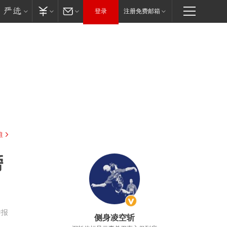
登录
注册免费邮箱
驻
榜
举报
侧身凌空斩