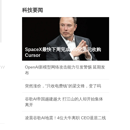
科技要闻
SpaceX最快下周完成600亿美元收购
Cursor
OpenAI新模型网络攻击能力引发警惕 延期发
布
突然涨价，"只收电费钱"的梁文锋，变了吗
谷歌AI帝国越建越大 打江山的人却开始集体
离开
凌晨谷歌AI地震！4位大牛离职 CEO退居二线