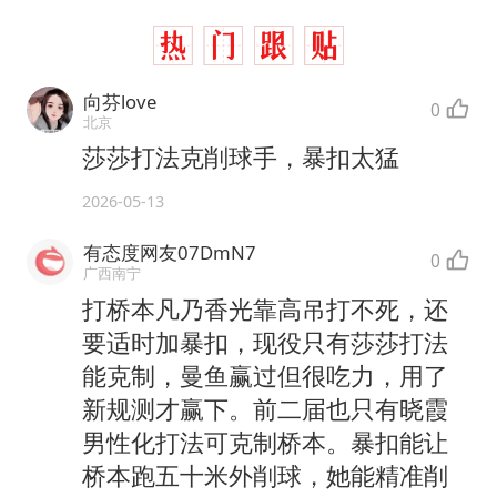
向芬love
0
北京
莎莎打法克削球手，暴扣太猛
2026-05-13
有态度网友07DmN7
0
广西南宁
打桥本凡乃香光靠高吊打不死，还
要适时加暴扣，现役只有莎莎打法
能克制，曼鱼赢过但很吃力，用了
新规测才赢下。前二届也只有晓霞
男性化打法可克制桥本。暴扣能让
桥本跑五十米外削球，她能精准削