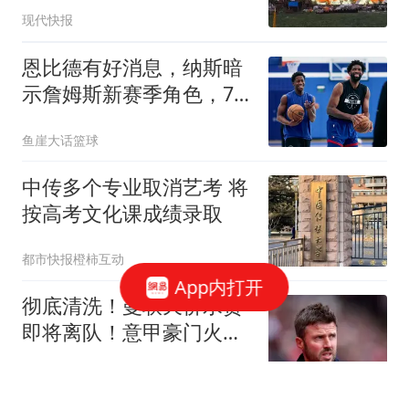
暗杀
现代快报
恩比德有好消息，纳斯暗
示詹姆斯新赛季角色，76
人将面临两大挑战
鱼崖大话篮球
中传多个专业取消艺考 将
按高考文化课成绩录取
都市快报橙柿互动
App内打开
彻底清洗！曼联天价水货
即将离队！意甲豪门火速
接盘
一隅非生