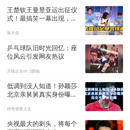
王楚钦王曼昱亚运出征仪
式！最搞笑一幕出现，歌
手韦唯给足排面！
洛天依
乒乓球队旧时光回忆：座
位风云引发网友热议
天镜云生m
3跟贴
低调到没人知道！孙颖莎
北京亲舅舅真实身份曝
光，完全不在体育圈
传奇戏骨人生
央视最大的刺头，将每个