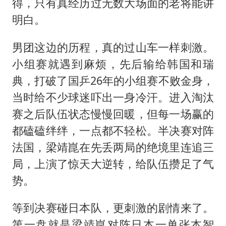
得，只有真经历过无数大场面的老将能讲
明白。
男团这边的历程，真的过山车一样刺激。
小组赛就遇到麻烦，先后输给韩国和瑞
典，打破了国乒26年的小组赛不败金身，
当时给不少球迷吓出一身冷汗。进入淘汰
赛之后队伍状态慢慢回暖，但每一场赢的
都磕磕绊绊，一点都不轻松。半决赛对阵
法国，梁靖崑在先丢两局的绝境里连追三
局，上演了惊天大逆转，给队伍攒足了气
势。
等到决赛碰日本队，更刺激的剧情来了。
第一盘就是梁靖崑对阵日本一单张本智