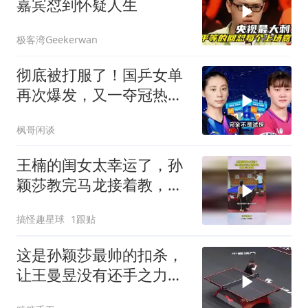
嘉宾怼到怀疑人生
极客湾Geekerwan
彻底被打服了！国乒女单
再次爆发，又一夺冠热门
惨遭血洗
枫哥闲谈
王楠的闺女太幸运了，孙
颖莎教完马龙接着教，这
以后得多强！
搞怪趣星球
1跟贴
这是孙颖莎最帅的扣杀，
让王曼昱没有还手之力，
太狠了