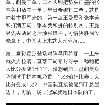
单，蒯曼三单，日本队则把势头正盛的张
本美和放在一单，早田希娜打二单，就是
冲着拼冠军来的。第一盘王曼昱和张本美
和打满五局，张本美和拼的特别凶，王曼
昱先丢两局之后顽强追平，可惜决胜局没
能拿下，中国队上来就大比分落后。
第二盘孙颖莎登场对阵早田希娜，一上来
就火力拉满，直落三局零封对手，稳稳把
大比分扳成1比1平。没想到第三盘蒯曼对
阵削球手桥本帆乃香，1比3输掉比赛，大
比分变成1比2，中国队直接被逼到了悬崖
边上，再输一场，冠军就是日本队的了。