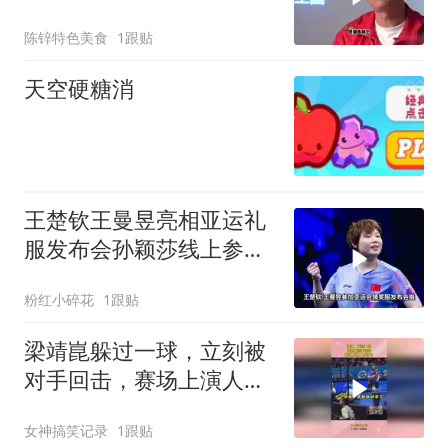
重要决定：师徒重逢
陈锌特色美食
1跟贴
天空硬糖消
王楚钦王曼昱亮相亚运礼
服发布会孙颖莎线上参与
安心养伤备战亚运
粉红小碎花
1跟贴
梁靖崑躲过一球，立刻被
对手回击，赛场上演人仰
马翻
女神搞笑记录
1跟贴