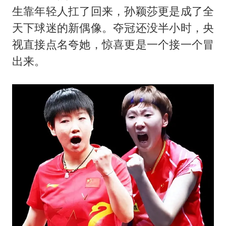
22岁女生南太行山失联已超十天
生靠年轻人扛了回来，
孙颖莎
更是成了全
汕头市政府被约谈
天下球迷的新偶像。夺冠还没半小时，央
陕西柞水遭遇暴雨五千余户群众转移
视直接点名夸她，惊喜更是一个接一个冒
出来。
蜜雪冰城员工抽烟收银 门店现已停业
嘲讽周星驰无儿女没朋友 李修贤道歉
董路致歉：泰国10岁黑人父母是伪造的
坚持党全面领导和党中央集中统一领导