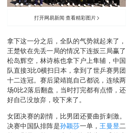
打开网易新闻 查看精彩图片
拿下这一分之后，全队的气势就起来了，
王楚钦在先丢一局的情况下连扳三局赢了
松岛辉空，林诗栋也拿下户上隼辅，中国
队直接3比0横扫日本，拿到了世乒赛男团
十二连冠。赛后梁靖崑自己都说，连续两
场0比2落后翻盘，当时打完都有点懵，还
好自己没放弃，咬下来了。
女团决赛的剧情，比男团还要曲折刺激。
决赛中国队排阵是
孙颖莎
一单，
王曼昱
二