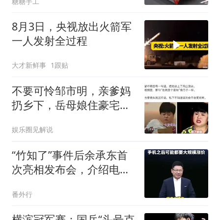
糖糖手工
8月3日，央视放出火箭军
一人发射全过程
大才新鲜事
1跟贴
不要可怜邹市明，亲爹妈
扔乡下，岳母娘住豪宅，
这种事谁能干出来
娱乐圈见解说
“竹知了”事件后余承东首
次亮相发布会，介绍电脑
价格时严重口误，把
番外行
24999元起售价说成2499
横滨冠军赛：国乒“头号克