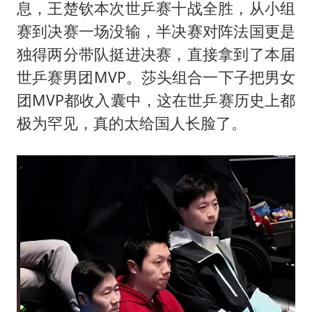
息，王楚钦本次世乒赛十战全胜，从小组
赛到决赛一场没输，半决赛对阵法国更是
独得两分带队挺进决赛，直接拿到了本届
世乒赛男团MVP。莎头组合一下子把男女
团MVP都收入囊中，这在世乒赛历史上都
极为罕见，真的太给国人长脸了。