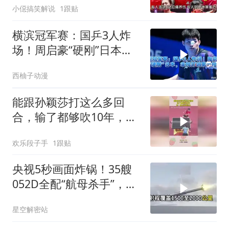
小僫搞笑解说
1跟贴
横滨冠军赛：国乒3人炸
场！周启豪“硬刚”日本，
幸同打响第一枪
西柚子动漫
能跟孙颖莎打这么多回
合，输了都够吹10年，这
一球永远是经典！
欢乐段子手
1跟贴
央视5秒画面炸锅！35艘
052D全配“航母杀手”，美
军直呼算不过来账
星空解密站