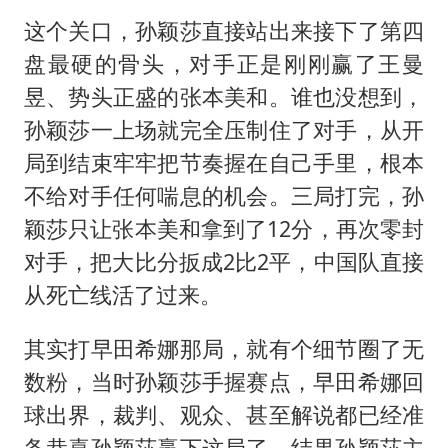
这个关口，孙颖莎直接站出来接下了第四
盘最硬的骨头，对手正是刚刚赢了王曼
昱、势头正盛的张本美和。谁也没想到，
孙颖莎一上场就完全压制住了对手，从开
局到结束牢牢把节奏握在自己手里，根本
不给对手任何喘息的机会。三局打完，孙
颖莎只让张本美和拿到了12分，再次零封
对手，把大比分扳成2比2平，中国队直接
从死亡线活了过来。
其实打早田希娜那局，就有个细节圈了无
数粉，当时孙颖莎手握赛点，早田希娜回
球出界，裁判、观众、甚至解说都已经准
备恭喜孙颖莎赢下这局了。结果孙颖莎主