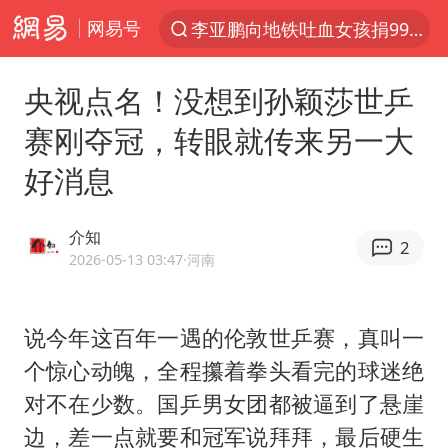
网易号
服务提质，内需扩容有保障
官方通报传销头目出狱办书院
央视点名！没想到孙颖莎世乒
台风白海豚或在华东沿海登陆
赛刚夺冠，转眼就传来另一大
逃犯看演唱会 刚出地铁就被逮住
好消息
因凡蒂诺首次公开道歉
41岁女子为鼓励女儿考上985研究生
介知
2
2026-05-13 03:47
·河南
人贩子“梅姨”真实姓名曝光
《Monica》填词人黎彼得去世
说今年这百年一遇的伦敦世乒赛，真叫一
普京宣布多项人事调整
个惊心动魄，全程攥着拳头看完的球迷绝
“银行午休1.5小时”留个窗口行不行
对不在少数。国乒男女团都被逼到了悬崖
谷歌首席科学家Jeff Dean离职创业
边，差一点就要和冠军说拜拜，最后硬生