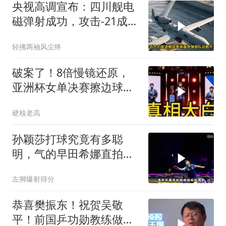
央视高调宣布：四川舰电
磁弹射成功，攻击-21成美
舰队杀手
轻拂两袖风尘终
破案了！8倍慢镜还原，
亚洲杯女单决赛擦边球，
孙颖莎果然没说谎
硬核老高
孙颖莎打球究竟有多聪
明，气的早田希娜直拍大
腿
左脚爆射得分
恭喜樊振东！祝贺吴敬
平！前国乒功勋教练做出