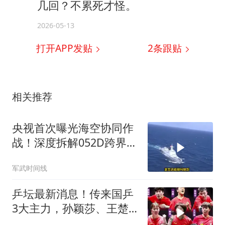
几回？不累死才怪。
2026-05-13
打开APP发贴
2
条跟贴
相关推荐
央视首次曝光海空协同作
战！深度拆解052D跨界指
挥歼16，我军这套南海底
军武时间线
牌有多绝？
乒坛最新消息！传来国乒
3大主力，孙颖莎、王楚
钦、王曼昱消息