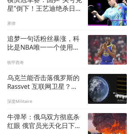
星”倒下！王艺迪绝杀日
本，新对手确定
寒律
追梦一句话粉丝暴涨，科
比是NBA唯一一个使用交
易否决权的球员？
铁甲西奇
乌克兰能否击落俄罗斯的
Rassvet 互联网卫星？为
什么这可能不是最佳解决
深度Militaire
方案
牛弹琴：俄乌双方彻底杀
红眼 俄官员光天化日下被