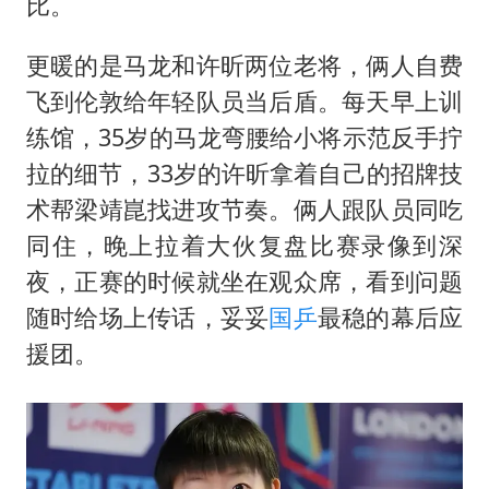
比。
更暖的是马龙和许昕两位老将，俩人自费
飞到伦敦给年轻队员当后盾。每天早上训
练馆，35岁的马龙弯腰给小将示范反手拧
拉的细节，33岁的许昕拿着自己的招牌技
术帮
梁靖崑
找进攻节奏。俩人跟队员同吃
同住，晚上拉着大伙复盘比赛录像到深
夜，正赛的时候就坐在观众席，看到问题
随时给场上传话，妥妥
国乒
最稳的幕后应
援团。