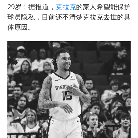
猫咪过火把节被抹成黑猫
29岁！据报道，
克拉克
的家人希望能保护
BLG经理辟谣Bin离队
球员隐私，目前还不清楚克拉克去世的具
曹颖儿子首次演长剧
体原因。
总书记点赞的非遗苗绣焕发新生机