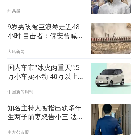
静易墨
9岁男孩被巨浪卷走近48
小时 目击者：保安曾喊话
劝阻
大风新闻
国内车市"冰火两重天":5
万小车卖不动 40万以上的
抢购
中国新闻周刊
知名主持人被指出轨多年
生两子前妻怒告小三 法院
判了
南方都市报