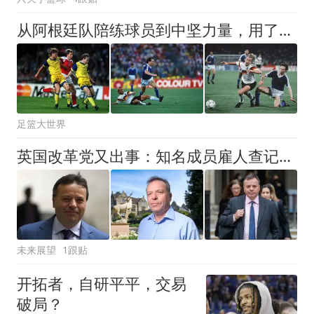
从阿根廷队陪练球员到中坚力量，用了8年时间，悍将诠释天道酬勤
足篮大世界
英国改革党又出事：知名成员雇人查记者，只为法拉奇捐款丑闻？
未来展望
1跟贴
开拓者，自研平平，交易
破局？