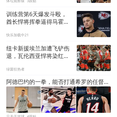
体坛观察猿
3跟贴
训练营第6天爆发斗殴，
酋长悍将挥拳逼得马霍姆
斯亲自劝架
快乐加载中21
纽卡新援埃兰加遭飞铲伤
退，瓦伦西亚悍将染红，
喜鹊2-1夺季前赛冠军
绿茵狂热者
阿德巴约的一拳，能否打通希罗的任督二脉
只关于篮球
4跟贴