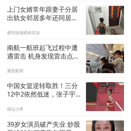
上门女婿常年跟妻子分居
出轨女邻居多年还同居生
子
都市快报橙柿互动
南航一航班起飞过程中遭
遇雷击 机身发现雷击点20
余处
蓬勃新闻
中国女篮逆转取胜！三分
12中2依然低迷，张子宇
23+13成大杀器
体坛小李
39岁女演员破产失业 炒股