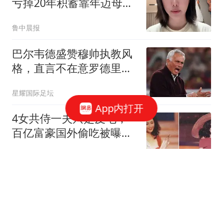
亏掉20年积蓄靠年迈母亲
接济
鲁中晨报
巴尔韦德盛赞穆帅执教风
格，直言不在意罗德里加
盟巴萨
星耀国际足坛
App内打开
4女共侍一夫只是皮毛，
百亿富豪国外偷吃被曝，
何超琼早看透了
风流女汉
随着广州豹2-0，延边龙鼎
0-1，中甲最新积分榜出炉