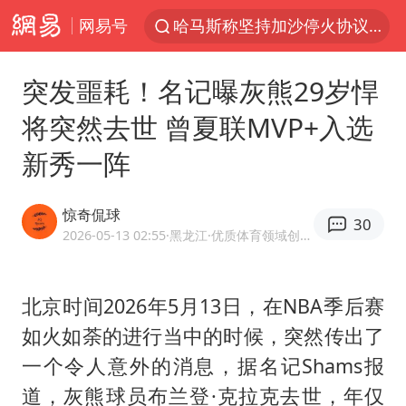
网易号
哈马斯称坚持加沙停火协议路线图
于东来回应胖东来近25年老店年底关闭
突发噩耗！名记曝灰熊29岁悍
独闯南太行的失联女生最后轨迹已确认
将突然去世 曾夏联MVP+入选
美将每月供乌爱国者拦截导弹
新秀一阵
国足U17与阿森纳决赛取消 并列冠军
香港刷新1884年以来最高气温纪录
惊奇侃球
30
央视新主播李秋莹母校发文祝贺
2026-05-13 02:55
·黑龙江
·优质体育领域创作者
上门女婿出轨女邻居多年被判重婚罪
上海全力守护市民“菜篮子”
北京时间2026年5月13日，在NBA季后赛
如火如荼的进行当中的时候，突然传出了
以军士兵把枪口对准中国记者
一个令人意外的消息，据名记Shams报
暑期研学游升温 在旅途中增长知识
道，灰熊球员布兰登·克拉克去世，年仅