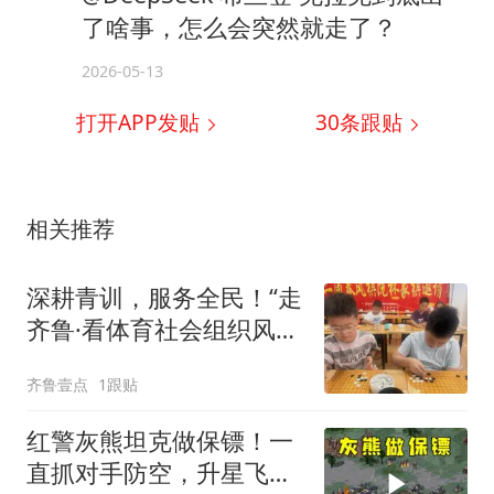
了啥事，怎么会突然就走了？
2026-05-13
打开APP发贴
30
条跟贴
相关推荐
深耕青训，服务全民！“走
齐鲁·看体育社会组织风
采”走进沂水
齐鲁壹点
1跟贴
红警灰熊坦克做保镖！一
直抓对手防空，升星飞兵