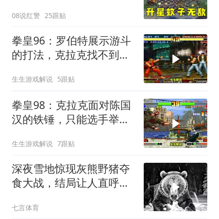
无敌了！
08说红警
25跟贴
拳皇96：罗伯特展示游斗
的打法，克拉克找不到反
击机会
生生游戏解说
5跟贴
拳皇98：克拉克面对陈国
汉的铁锤，只能选手举手
投降
生生游戏解说
7跟贴
深夜雪地惊现灰熊野猪夺
食大战，结局让人直呼意
外！
七言体育