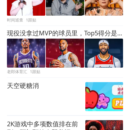
时间巡查
1跟贴
现役没拿过MVP的球员里，Top5得分是谁？两人超2万，欧文第5
老郎体育汇
1跟贴
天空硬糖消
2K游戏中多项数值排在前