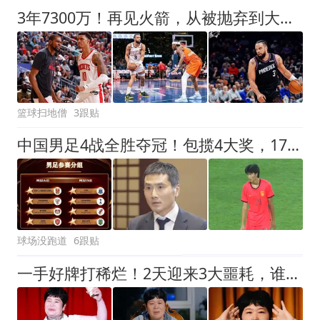
3年7300万！再见火箭，从被抛弃到大合同，你确实让火箭后悔了
篮球扫地僧
3跟贴
中国男足4战全胜夺冠！包揽4大奖，17岁新星获MVP，英超豪门垫底
球场没跑道
6跟贴
一手好牌打稀烂！2天迎来3大噩耗，谁也救不了自掘坟墓的房主任