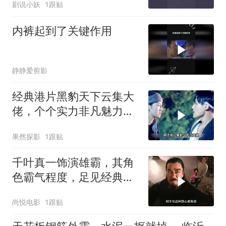
剧说小妖
1跟贴
内裤起到了关键作用
静静爱剪影
经典港片黑豹天下云集大
佬，个个实力非凡魅力
足，带你重温精彩剧情
果然探影
1跟贴
千叶真一饰演雄霸，其角
色霸气程度，足见经典魅
力
尚悦电影
1跟贴