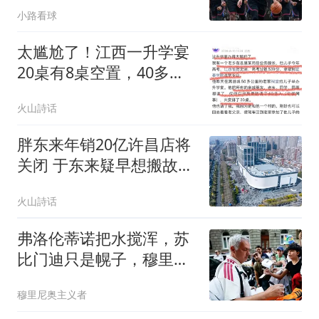
小路看球
太尴尬了！江西一升学宴
20桌有8桌空置，40多位
受邀同事仅到场5人
火山詩话
胖东来年销20亿许昌店将
关闭 于东来疑早想搬故意
炒作
火山詩话
弗洛伦蒂诺把水搅浑，苏
比门迪只是幌子，穆里尼
奥坚信“最己阵”
穆里尼奥主义者