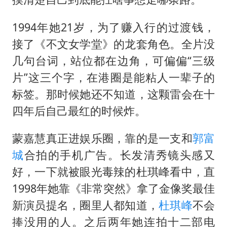
1994年她21岁，为了赚入行的过渡钱，
接了《不文女学堂》的龙套角色。全片没
几句台词，站位都在边角，可偏偏“三级
片”这三个字，在港圈是能粘人一辈子的
标签。那时候她还不知道，这颗雷会在十
四年后自己最红的时候炸。
蒙嘉慧真正进娱乐圈，靠的是一支和
郭富
城
合拍的手机广告。长发清秀镜头感又
好，一下就被眼光毒辣的杜琪峰看中，直
1998年她靠《非常突然》拿了金像奖最佳
新演员提名，圈里人都知道，
杜琪峰
不会
捧没用的人。之后两年她连拍十二部电