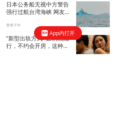
日本公务船无视中方警告
强行过航台湾海峡 网友急
了
青青子衿
App内打开
“新型出轨方式” 正悄然流
行，不约会开房，这种背
叛正在掏空婚姻
枫红染山径
一字涨停！600272走出三
连板｜快讯
华夏时报
陈赓被捕后押送途中逃
脱，情报人员请示去追，