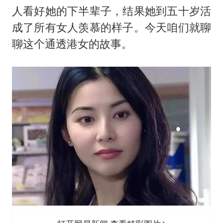
医疗垃圾做手机壳 这也是谋财害命
人看好她的下半辈子，结果她到五十岁活
武契奇：欧洲已处于大战边缘
成了所有女人羡慕的样子。今天咱们就聊
7月CPI同比上涨0.5% 经济内生增长动力持续增强
聊这个通透港女的故事。
成都多趟列车临时停运
部分银行上调存款利率
货车高速制动失灵 交警护航化险为夷
下党之路