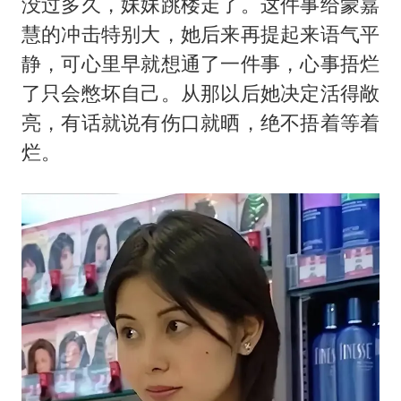
没过多久，妹妹跳楼走了。这件事给蒙嘉
慧的冲击特别大，她后来再提起来语气平
静，可心里早就想通了一件事，心事捂烂
了只会憋坏自己。从那以后她决定活得敞
亮，有话就说有伤口就晒，绝不捂着等着
烂。