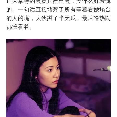
正大拿特约演员片酬出演，没什么好羞愧
的。一句话直接堵死了所有等着看她塌台
的人的嘴，大伙蹲了半天瓜，最后啥热闹
都没看着。