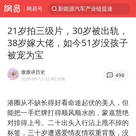
网易号
新能源汽车产业链提速
众星发文悼念秦焰
21岁拍三级片，30岁被出轨，
“还不如不放假”
38岁嫁大佬，如今51岁没孩子
大连一起飞航班因乘客可乐爆瓶折返
被宠为宝
SK海力士回应“或出售重庆工厂”传闻
独闯南太行失联女子遗体已找到
傲傲讲历史
498
白海豚突然大拐弯 走出罕见路线
2026-05-13 02:40
·河南
辽宁28名务农人员中暑死亡？官方辟谣
四川发布高温蓝色预警
港圈从不缺长得好看命途起伏的美人，但
能把一手烂牌打得顺风顺水的，蒙嘉慧绝
钟睒睒：必须限制电商平台权力
对排得上号。二十出头入行沾上甩不掉的
血指纹匹配成功，20年悬案告破！凶手被执行死刑
标签，三十岁遭遇爱情友情双重背叛，没