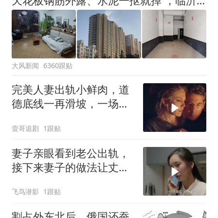
天花板钢筋外露、水泥一抠就掉 ，临沂一安置楼交房半年即被鉴定存安全隐患；楼体至今未加固，仍有居民常住
大风新闻
6360跟贴
完美人妻出轨小鲜肉，道
德底线一再滑坡，一场经
不起试探的婚姻，惊悚伦
壹哥追剧
1跟贴
理电影《不忠》
妻子亲眼看到老公出轨，
接下来妻子的做法让丈夫
傻眼了
飞鸟潜影
1跟贴
割占外东北后，俄国还蚕