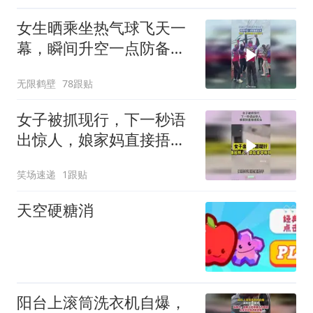
女生晒乘坐热气球飞天一
幕，瞬间升空一点防备都
没有
无限鹤壁
78跟贴
女子被抓现行，下一秒语
出惊人，娘家妈直接捂耳
朵！
笑场速递
1跟贴
天空硬糖消
阳台上滚筒洗衣机自爆，