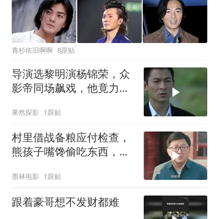
青杉依旧啊啊
8跟贴
导演选黎明演杨锦荣，众
影帝同场飙戏，他竟力压
众人
果然探影
1跟贴
村里借战备粮应付检查，
熊孩子嘴馋偷吃东西，最
终馒头只剩皮
墨林电影
1跟贴
跟着豪哥想不发财都难