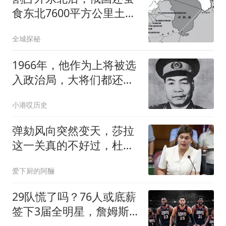
食东北7600平方公里土
地，最终仅归还2.6%
全城探秘
1966年，他作为上将被选
入政治局，大将们都还不
是，是代表地方
小港哎历史
弹劾风向突然变天，莎拉
这一关真的不好过，杜特
尔特家族还有翻盘底气
爱下厨的阿酾
29队慌了吗？76人或底薪
签下3届全明星，詹姆斯
能帮他重回巅峰？