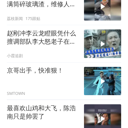
满筒碎玻璃渣，维修人员
称是人为原因，从未见过
荔枝新闻
175跟贴
洗衣机自爆
赵刚冲李云龙瞪眼凭什么
擅调部队李大怒老子在鄂
豫皖打仗时你在哪
小霞追剧
京哥出手，快准狠！
SMTOWN
最喜欢山鸡和大飞，陈浩
南只是帅罢了