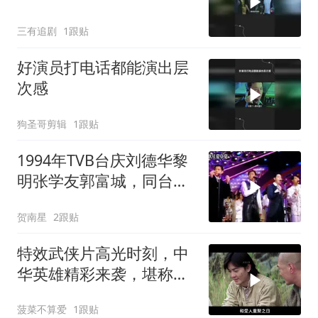
三有追剧
1跟贴
好演员打电话都能演出层
次感
狗圣哥剪辑
1跟贴
1994年TVB台庆刘德华黎
明张学友郭富城，同台表
演激情满满
贺南星
2跟贴
特效武侠片高光时刻，中
华英雄精彩来袭，堪称经
典巅峰之作
菠菜不算爱
1跟贴