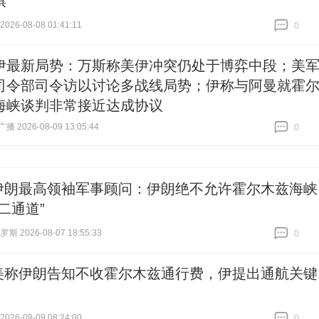
棋
26-08-08 01:41:11
0
跟贴
0
伊最新局势：万斯称美伊冲突仍处于博弈中段；美
司令部司令访以讨论多战线局势；伊称与阿曼就霍
海峡谈判非常接近达成协议
 2026-08-09 13:05:44
0
跟贴
0
伊朗最高领袖军事顾问：伊朗绝不允许霍尔木兹海峡
二通道”
 2026-08-07 18:55:33
0
跟贴
0
美称伊朗告知不收霍尔木兹通行费，伊提出通航关键
26-08-09 08:24:00
0