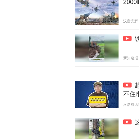
200
汉唐光辉 20
新知速报 20
不住
河洛有话说 2