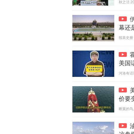
秋之洁 202
幕还
线装史册 20
美国
河洛有话说 2
价要
断翼的鸟儿 2