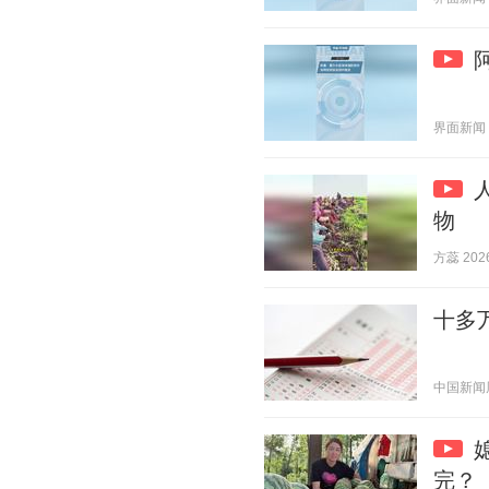
界面新闻 20
物
方蕊 2026
十多
中国新闻周刊
完？