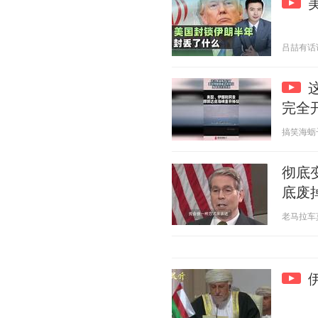
吕喆有话说 2
完全
搞笑海蛎子 2
彻底
底废
老马拉车莫少