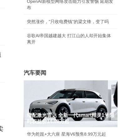
OpenAI新模型网络攻击能力引发警惕 延期发
布
突然涨价，"只收电费钱"的梁文锋，变了吗
谷歌AI帝国越建越大 打江山的人却开始集体
离开
植
汽车要闻
增配激光雷达 全新一代smart精灵1号限
时权益价14.99万起
卖
华为乾崑+大六座 星海V6预售8.99万元起