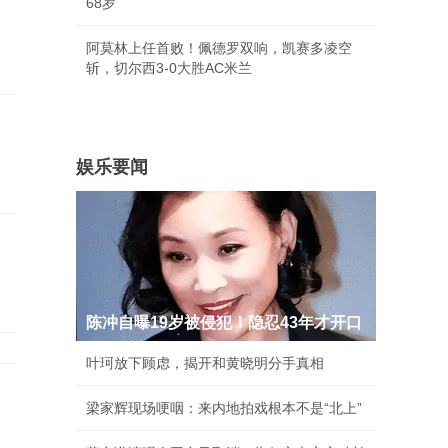
68岁
阿莫林上任首败！佩德罗双响，凯赛多凌空
斩，切尔西3-0大胜AC米兰
娱乐要闻
彻
陈冲自曝19岁被侵犯！隐忍43年才开口
叶珂放下顾虑，揭开和黄晓明分手真相
梁家辉现场哽咽：来内地拍戏根本不是“北上”