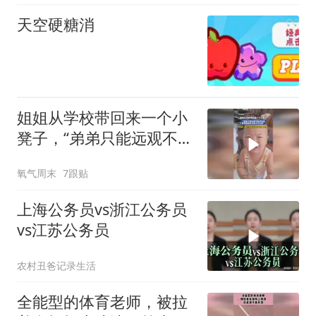
天空硬糖消
姐姐从学校带回来一个小
凳子，“弟弟只能远观不能
近玩焉，看到姐姐走过来
氧气周末
7跟贴
立马让座”
上海公务员vs浙江公务员
vs江苏公务员
农村丑爸记录生活
全能型的体育老师，被拉