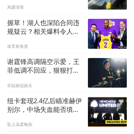
风露清青
握草！湖人也深陷合同违
规疑云？相关爆料令人咋
舌
体育新角度
谢霆锋高调隔空示爱，王
菲低调不回应，狠狠打脸
全网吃瓜看客！
菲姑娘说娱乐
纽卡套现2.4亿后瞄准赫伊
别尔，中场失血能否填
补？
坠入温柔晚风