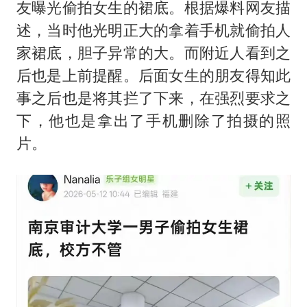
友曝光偷拍女生的裙底。根据爆料网友描
笔试第一被劝弃考涉事副校长被撤职
述，当时他光明正大的拿着手机就偷拍人
构建更高水平的全民健身公共服务体系
家裙底，胆子异常的大。而附近人看到之
挡“张雪机车”民进党当局怕什么
后也是上前提醒。后面女生的朋友得知此
香港高温刷新历史纪录
事之后也是将其拦了下来，在强烈要求之
灌溉水坝被隔成鱼塘 村民投诉20余年
下，他也是拿出了手机删除了拍摄的照
片。
中国第1高楼阻尼器摆动明显
奋力开创中国式现代化建设新局面