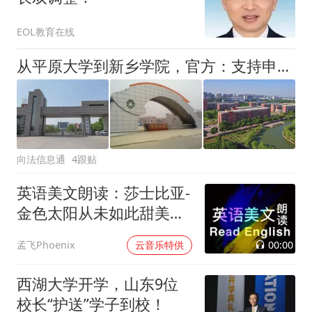
EOL教育在线
从平原大学到新乡学院，官方：支持申硕！更名大学有九个校名可选
向法信息通
4跟贴
英语美文朗读：莎士比亚-
金色太阳从未如此甜美吻
过
00:00
孟飞Phoenix
云音乐特供
西湖大学开学，山东9位
校长“护送”学子到校！