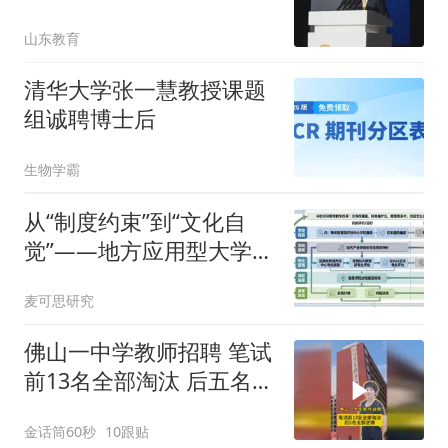
山东教育
清华大学张一慧教授课题
组诚聘博士后
生物学霸
从“制度约束”到“文化自
觉”——地方应用型大学的
质保体系进阶之路
麦可思研究
佛山一中学教师招聘 笔试
前13名全部淘汰 后五名全
部逆袭
金话筒60秒
10跟贴