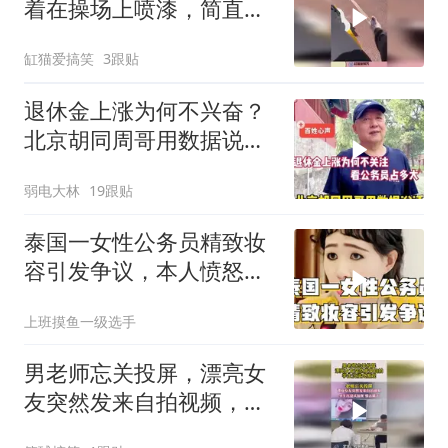
着在操场上喷漆，简直越
干越有劲！
缸猫爱搞笑
3跟贴
退休金上涨为何不兴奋？
北京胡同周哥用数据说
明，看公务员占多少
弱电大林
19跟贴
泰国一女性公务员精致妆
容引发争议，本人愤怒回
应：化妆有错吗？
上班摸鱼一级选手
男老师忘关投屏，漂亮女
友突然发来自拍视频，学
生沉浸式围观