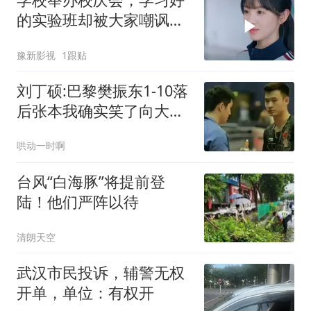
的实验班却被大家嘲讽只
会学习
豫新影视
1跟贴
刘丁硕:巴黎樊振东1-10落
后张本我确实笑了向大家
道歉不该这么做
哄动一时啊
台风“白海豚”将提前登
陆！他们严阵以待
清朗天空
武汉市民投诉，辅警无权
开单，单位：有权开