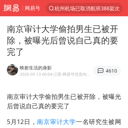
杭州机场已取消航班388架次
网易号
上半年我国经营主体结构持续优化
白海豚将给京津冀带来大暴雨
南京审计大学偷拍男生已被开
《披荆斩棘2026》阵容官宣
除，被曝光后曾说自己真的要
国足U17与阿森纳决赛取消 并列冠军
完了
2025年小学教师减少13.19万
王艺迪2-4不敌张本美和止步4强
映射生活的身影
4610
2026-05-13 00:04
·江西
·网易号优质内容创作者
以军士兵把枪口对准中国记者
上门女婿出轨女邻居多年被判重婚罪
南京审计大学偷拍男生已被开除，被曝光
韩军前线部队连曝丑闻
后曾说自己真的要完了
女子发现前夫婚内与第三者育子
5月12日，
南京审计大学
一名研究生被网
《龙餐馆》 冲奖