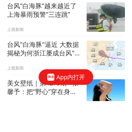
台风“白海豚”越来越近了
上海暴雨预警“三连跳”
上观新闻
台风"白海豚"逼近 大数据
揭秘为何浙江屡成台风"靶
心"
上观新闻
App内打开
美女壁纸｜第4279期 · 张
馨予：把“野心”穿在身
上，把日子过成诗
霁枫
3年7300万！再见火箭，
从被抛弃到大合同，你确