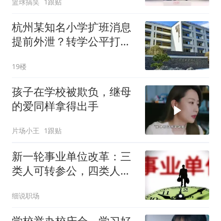
篮球搞笑
1跟贴
杭州某知名小学扩班消息
提前外泄？转学公平打问
号
19楼
孩子在学校被欺负，继母
的爱同样拿得出手
片场小王
1跟贴
新一轮事业单位改革：三
类人可转参公，四类人员
统一分流安置
细说职场
学校举办校庆会，学习好