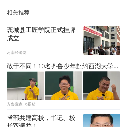
相关推荐
襄城县工匠学院正式挂牌
成立
河南经济网
敢于不同！10名齐鲁少年赴约西湖大学！他们是谁？为何而选？
齐鲁壹点
6跟贴
省部共建高校，书记、校
长双调整！