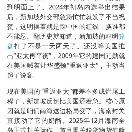
到明面上了。2024年初岛内选举出结果
后，新加坡外交部急急忙忙就发了不当祝
贺，这明摆着就是踩中国的红线，换谁都
不能忍。翻历史就知道，新加坡的精明
算
盘
打了不是一天两天了。还没等美国推
出“亚太再平衡”，2009年它的建国元勋就
在美国喊着让华盛顿“重返亚太”，主动当
起了说客。
现在美国的“重返亚太”都差不多成烂尾工
程了，新加坡反倒比美国还着急。核心原
因就是咱们南海这边格局变了，海南封关
直接动了它的奶酪。2025年12月海南全
岛正式封关运作，首月零关税货物货值就