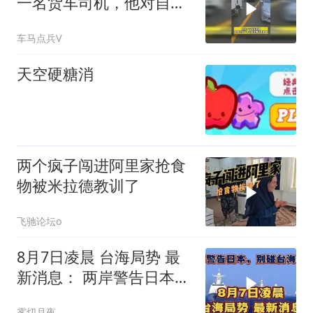
一名货车司机，他对自己
拉的货物没点数吗
车马点兵V
天空硬糖消
两个疯子闯进阿里家抢食
物被米拉德教训了
飞驰论坛o
8月7日凌晨 台海局势 最
新消息： 两岸警告日本，
别碰台海红线！
雾切月夜