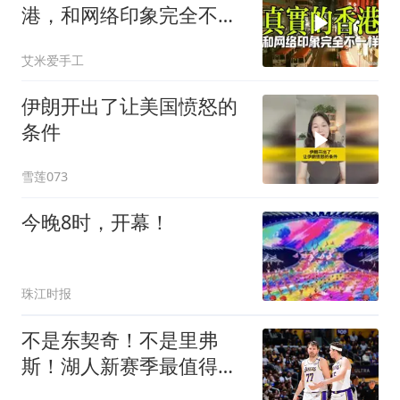
港，和网络印象完全不一
样
艾米爱手工
伊朗开出了让美国愤怒的
条件
雪莲073
今晚8时，开幕！
珠江时报
不是东契奇！不是里弗
斯！湖人新赛季最值得期
待球员，雷迪克欲重点培