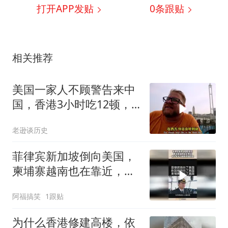
打开APP发贴
0
条跟贴
相关推荐
美国一家人不顾警告来中
国，香港3小时吃12顿，
直飞上海想定居
老逊谈历史
菲律宾新加坡倒向美国，
柬埔寨越南也在靠近，投
入似乎没换来预期效果！
阿福搞笑
1跟贴
为什么香港修建高楼，依