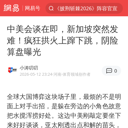
网易号
《披荆斩棘2026》阵容官宣
上半年我国经营主体结构持续优化
中美会谈在即，新加坡突然发
俄称边境州遭乌大规模袭击已致13伤
难！疯狂拱火上蹿下跳，阴险
杭州机场已取消航班388架次
算盘曝光
于东来回应胖东来近25年老店年底关闭
浙江省委书记：该停下的坚决停下来
小涛叨叨
0
中国籍豪华游艇富商之子在泰国被杀
2026-05-12 23:24
·河南
·体育领域创作者
白海豚北上或致京津冀暴雨
美将每月供乌爱国者拦截导弹
全球大国博弈这块场子里，最烦的不是明
面上对手出招，是躲在旁边的小角色故意
国足U17与阿森纳决赛取消 并列冠军
把水搅浑捞好处。这边中美刚敲定要坐下
10余省份将出现强风雨 局地特大暴雨
来好好谈谈，亚太刚透出点和解的苗头，