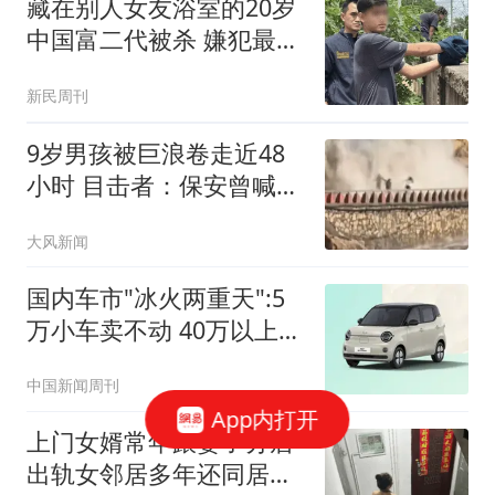
藏在别人女友浴室的20岁
中国富二代被杀 嫌犯最新
发声
新民周刊
9岁男孩被巨浪卷走近48
小时 目击者：保安曾喊话
劝阻
大风新闻
国内车市"冰火两重天":5
万小车卖不动 40万以上的
抢购
中国新闻周刊
App内打开
上门女婿常年跟妻子分居
出轨女邻居多年还同居生