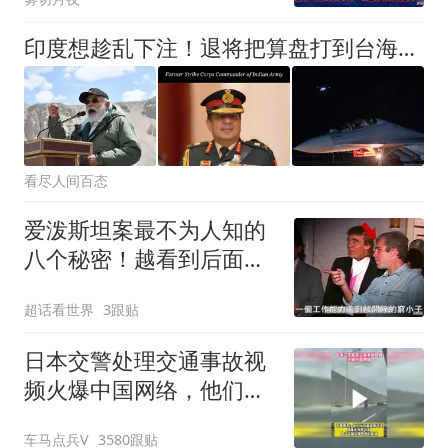
印度想趁乱下注！退将把算盘打到台海：中国反制可能更猛烈
看尽人间百态
爱泼斯坦案最不为人知的
八个秘密！越看到后面越
头皮发麻！
超话看世界
3跟贴
日本交警处理交通事故视
频火爆中国网络，他们认
为我们大开眼界
车马点兵V
3580跟贴