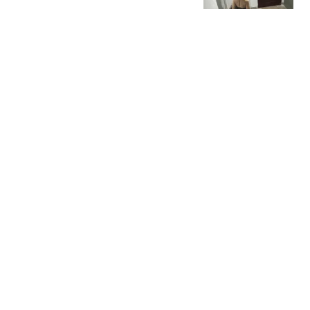
子
都市快报橙柿互动
女子随手拍下生锈同心锁
发到网上 没想到锁主人回
复了
大象新闻
利物浦后防告急紧急补
强，巴萨中卫阿劳霍租借
含5500万欧元买断
体育硬核说
刚刚！台风“白海豚”在台
州玉环坎门登陆
台州交通广播
热搜