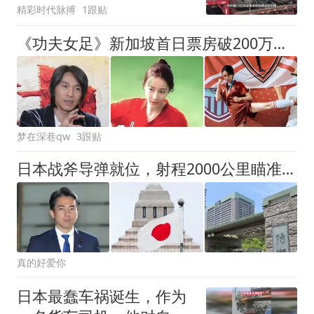
精彩时代脉搏
1跟贴
《功夫女足》新加坡首日票房破200万，星爷分账7.73亿
梦在深巷qw
3跟贴
日本战斧导弹就位，射程2000公里瞄准中国腹地
真的好爱你
日本最蠢车祸诞生，作为