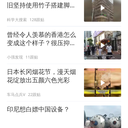
旧坚持使用竹子搭建脚手
架
科学大搜索
128跟贴
曾经令人羡慕的香港怎么
变成这个样子？很压抑，
很失望！
小强发现
11跟贴
日本长冈烟花节，漫天烟
花绽放出五颜六色光彩
车马点兵V
22跟贴
印尼想白嫖中国设备？