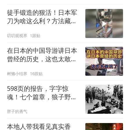
徒手锻造的狠活！日本军
刀为啥这么利？方法藏着
巧思
叨叨观视界
1跟贴
在日本的中国导游讲日本
曾经的历史，这也太敢说
了
树懒小结界
16跟贴
598页的报告，字字惊
魂！七个篇章，狼子野
心！昭示天下！
胖子的勇气
本地人带我看见真实香