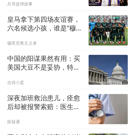
兵哥篮球故事
养
皇马拿下第四场友谊赛，
六名候选小孩，谁是“穆一
年”皇马新人王
穆里尼奥主义者
中国的阳谋果然有用：买
美国大豆不是妥协，特朗
普对华叫停一件事
念得小柔
深夜加班救治患儿，痊愈
后却被报警索赔：医生提
供的是结果，还是诊疗过
医脉通
程？丨医眼看法