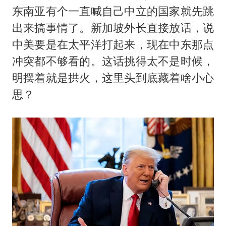
世界第1特鲁姆普斯诺克中国赛一轮游
东南亚有个一直喊自己中立的国家就先跳
新疆一婚礼线上邀请引热议
出来搞事情了。新加坡外长直接放话，说
《龙餐馆》 冲奖
中美要是在太平洋打起来，现在中东那点
上门女婿出轨女邻居多年被判重婚罪
冲突都不够看的。这话挑得太不是时候，
明摆着就是拱火，这里头到底藏着啥小心
构建更高水平的全民健身公共服务体系
思？
韩军前线部队连曝丑闻
云南一男子胃中取出180颗铁钉
奋力开创中国式现代化建设新局面