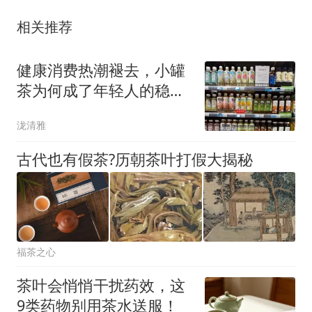
相关推荐
健康消费热潮褪去，小罐
茶为何成了年轻人的稳定
选择？
泷清雅
古代也有假茶?历朝茶叶打假大揭秘
福茶之心
茶叶会悄悄干扰药效，这
9类药物别用茶水送服！