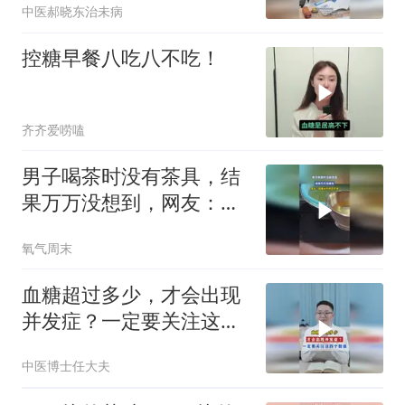
中医郝晓东治未病
控糖早餐八吃八不吃！
齐齐爱唠嗑
男子喝茶时没有茶具，结
果万万没想到，网友：强
者从不抱怨环境
氧气周末
血糖超过多少，才会出现
并发症？一定要关注这四
个数值
中医博士任大夫