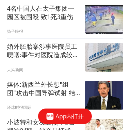
4名中国人在太子集团一
园区被围殴 致1死3重伤
扬子晚报
婚外胚胎案涉事医院员工
哽咽:事件对医院造成较大
冲击
大风新闻
媒体:新西兰外长想"组
团"攻击中国导弹试射 结
果被打脸
环球时报国际
App内打开
小波特和女友近照，2亿