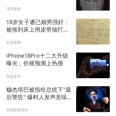
平
澎湃新闻
18岁女子遭已婚男强奸：
被推到床上用皮带抽打后
强奸
红星新闻
iPhone18Pro十二大升级
曝光，价格预测上热搜
科技美学
穆杰塔巴被指给总统下"最
后警告" 爆料人发声意味
深长
中国新闻周刊