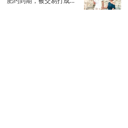
肥约到期，被交易打成巨
星，女友是超模
大西体育
瑞众保险员工披露公司违
规行为：再这样我会良心
不安
大风新闻
4岁"孤独症"男童失联80小
时获救：疑吃泥土续命
看看新闻Knews
赖清德首次参与"逃亡"演
习 现场有美方人员全程观
察
环球时报国际