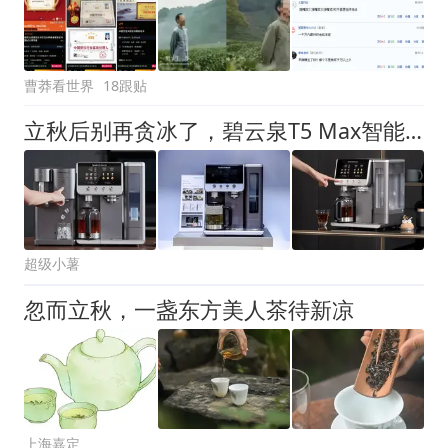
曹莽看世界
18跟贴
立秋后别再贪冰了，碧云泉T5 Max智能煮茶温养脾胃正当时
超级小薯
忽而立秋，一盏东方美人茶待新凉
上海嘉定