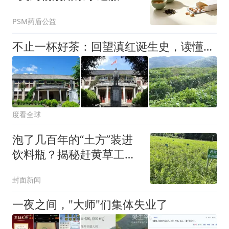
PSM药盾公益
不止一杯好茶：回望滇红诞生史，读懂一代人实业报国的滚烫理想！
度看全球
泡了几百年的“土方”装进
饮料瓶？揭秘赶黄草工业
化之路
封面新闻
一夜之间，"大师"们集体失业了