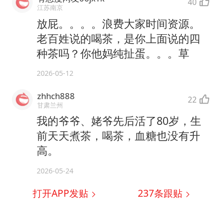
40
江苏南京
放屁。。。。浪费大家时间资源。
老百姓说的喝茶，是你上面说的四
种茶吗？你他妈纯扯蛋。。。草
2026-05-12
zhhch888
22
甘肃兰州
我的爷爷、姥爷先后活了80岁，生
前天天煮茶，喝茶，血糖也没有升
高。
2026-05-24
打开APP发贴
237
条跟贴