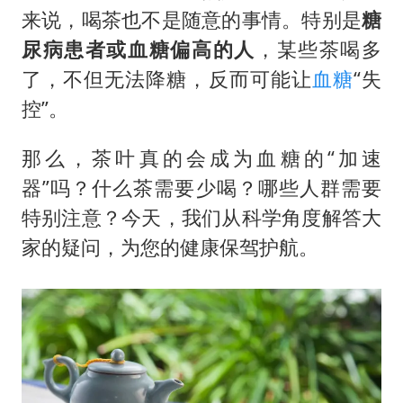
美股存储板块集体大跌
来说，喝茶也不是随意的事情。特别是
糖
国乒男单横滨冠军赛全军覆没
尿病患者或血糖偏高的人
，某些茶喝多
38岁演员求职万岁山NPC成功
了，不但无法降糖，反而可能让
血糖
“失
国防部：中国军队坚决反制任何闹海挑衅图谋
控”。
日本试射“战斧”导弹，国防部回应
那么，茶叶真的会成为血糖的“加速
胡彦斌韩磊 谁帮谁
器”吗？什么茶需要少喝？哪些人群需要
夯实基础开新局
特别注意？今天，我们从科学角度解答大
家的疑问，为您的健康保驾护航。