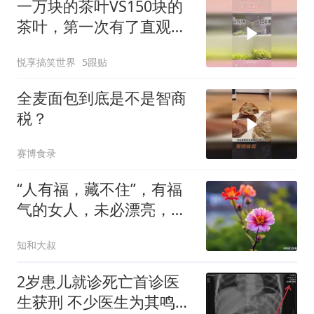
一万块的茶叶VS150块的
茶叶，第一次有了直观对
比，太明显了
悦享搞笑世界
5跟贴
全麦面包到底是不是智商
税？
赛博食录
“人有福，藏不住”，有福
气的女人，未必漂亮，但
有这3个特点
知和大叔
2岁患儿就诊死亡首诊医
生获刑 不少医生为其鸣不