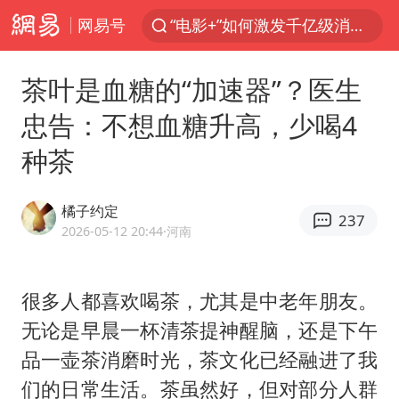
网易号
“电影+”如何激发千亿级消费新活力？
全球首个长时储能一体化产业园量产
茶叶是血糖的“加速器”？医生
台风白海豚已进入24小时警戒线
忠告：不想血糖升高，少喝4
中国女篮70-67险胜尼日利亚女篮
种茶
四川宜宾高县4.9级地震致1死
名创优品回应女子吐槽内裤质量差
橘子约定
237
上海：台风白海豚或将带来龙卷风
2026-05-12 20:44
·河南
出口禁令驱动有色板块大涨
胜宏科技：股票交易异常波动
很多人都喜欢喝茶，尤其是中老年朋友。
无论是早晨一杯清茶提神醒脑，还是下午
秋天的第一杯奶茶到底有多火
品一壶茶消磨时光，茶文化已经融进了我
U17国足点球大战淘汰河床晋级决赛
们的日常生活。茶虽然好，但对部分人群