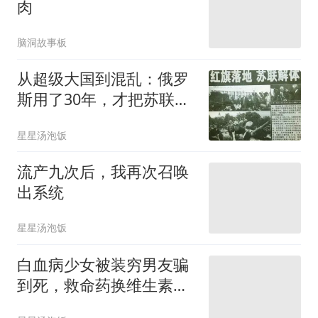
肉
脑洞故事板
从超级大国到混乱：俄罗
斯用了30年，才把苏联解
体的账算清楚
星星汤泡饭
流产九次后，我再次召唤
出系统
星星汤泡饭
白血病少女被装穷男友骗
到死，救命药换维生素，
看清他后全校炸了