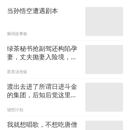
当孙悟空遭遇剧本
脑洞故事板
绿茶秘书抢副驾还构陷孕
妻，丈夫抛妻入险境，铁
证曝光全网怒了
星星汤泡饭
渡出去进了所谓日进斗金
的集团，后知后觉这里是
危险的陷阱
谜想计划
我就想唱歌，不想吃唐僧