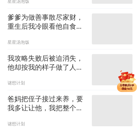
星星汤泡饭
爹爹为做善事散尽家财，
重生后我冷眼看他自食恶
果
星星汤泡饭
我攻略失败后被迫消失，
他却按我的样子做了人
偶，喊她老婆
分享单篇
佣金3元
谜想计划
分享购买VIP
佣金14元
分享单篇
爸妈把侄子接过来养，要
佣金3元
我多让让他，我把整个家
都让给了他
谜想计划