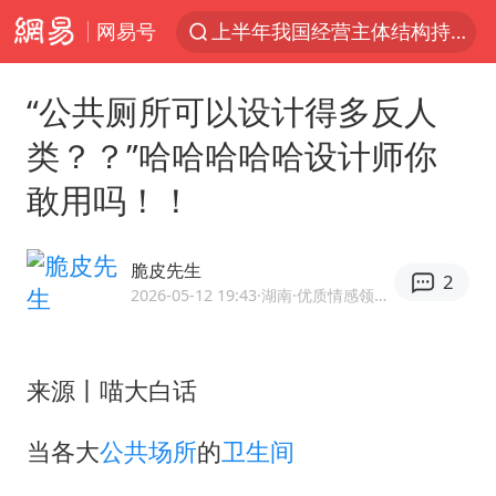
网易号
上半年我国经营主体结构持续优化
于东来回应胖东来近25年老店年底关闭
“公共厕所可以设计得多反人
《披荆斩棘2026》阵容官宣
类？？”哈哈哈哈哈设计师你
中国籍豪华游艇富商之子在泰国被杀
敢用吗！！
白海豚北上或致京津冀暴雨
美将每月供乌爱国者拦截导弹
脆皮先生
2
《龙餐馆》 冲奖
2026-05-12 19:43
·湖南
·优质情感领域创作者
世界第1特鲁姆普斯诺克中国赛一轮游
上门女婿出轨女邻居多年被判重婚罪
来源丨喵大白话
新疆一婚礼线上邀请引热议
当各大
公共场所
的
卫生间
香港刷新1884年以来最高气温纪录