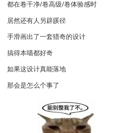
国足U17与阿森纳决赛取消 并列冠军
都在卷干净/卷高级/卷体验感时
构建更高水平的全民健身公共服务体系
居然还有人另辟蹊径
云南一男子胃中取出180颗铁钉
景区回应“麦积山石窟看完需2000元”
手滑画出了一套猎奇的设计
曹颖儿子首次演长剧
搞得本喵都好奇
以军士兵把枪口对准中国记者
如果这设计真能落地
奋力开创中国式现代化建设新局面
那会是怎么个事了