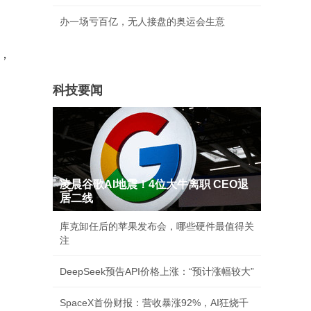
办一场亏百亿，无人接盘的奥运会生意
"，
科技要闻
凌晨谷歌AI地震！4位大牛离职 CEO退
居二线
库克卸任后的苹果发布会，哪些硬件最值得关
注
DeepSeek预告API价格上涨：“预计涨幅较大”
SpaceX首份财报：营收暴涨92%，AI狂烧千