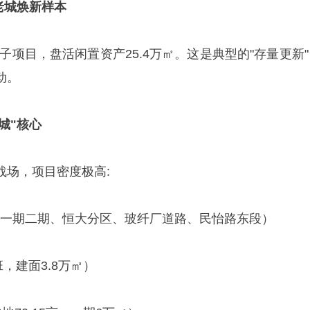
-老城焕新样本
个子项目，盘活闲置资产25.4万㎡。这是典型的"存量更新
动。
新城"核心
战场，项目密度极高:
一互助一期二期、恒大分区、玻纤厂道路、民怡路东段）
班，建面3.8万㎡）