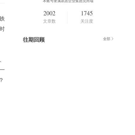
本账号隶属易居企业集团克而瑞
2002
1745
铁
文章数
关注度
时
往期回顾
全部
、
一
？
。