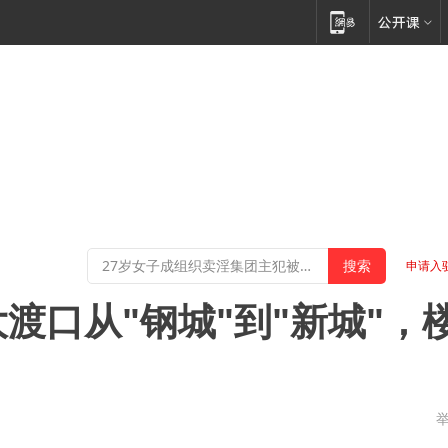
申请入
渡口从"钢城"到"新城"，