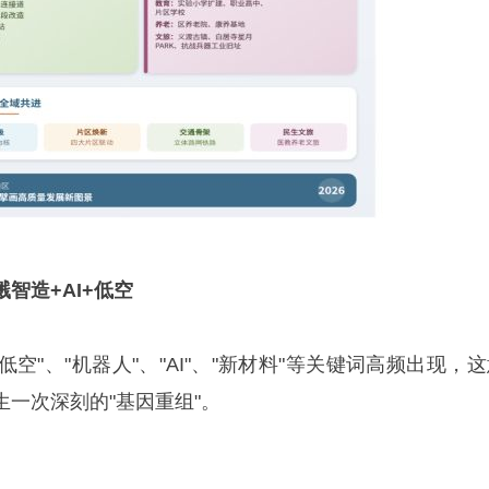
溅
智造
+AI+
低空
低空"、"机器人"、"AI"、"新材料"等关键词高频出现，
一次深刻的"基因重组"。