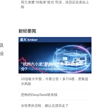
荷兰弟遭“河南弟”抢功 导演，演员证实亲自上
阵
财经要闻
及
业
"杭州六小龙"群核科技物理AI故事有水
分?
10连板大牛股，今夜公告！多只A股，密集提
示风险
恐怖的DeepSeek斩杀线
全世界的丑鞋，都让北漂买走了