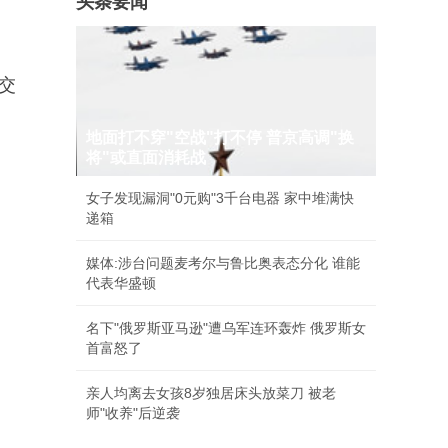
头条要闻
交
地面打不穿"空战"打不停 普京高调"换
将"或直面消耗战
女子发现漏洞"0元购"3千台电器 家中堆满快
递箱
媒体:涉台问题麦考尔与鲁比奥表态分化 谁能
代表华盛顿
名下"俄罗斯亚马逊"遭乌军连环轰炸 俄罗斯女
首富怒了
亲人均离去女孩8岁独居床头放菜刀 被老
师"收养"后逆袭