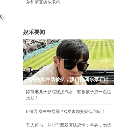
尔和萨瓦德尔求租
设标
娱乐要闻
周杰伦私生活被扒，澳门传闻水落石出
陈凯琳儿子影院被泼汽水，管教孩子虎一点也
无妨！
E句话|身材被网暴？C罗未婚妻疑似回应了
艺人何与、刘些宁双双否认恋情：单身，勿扰