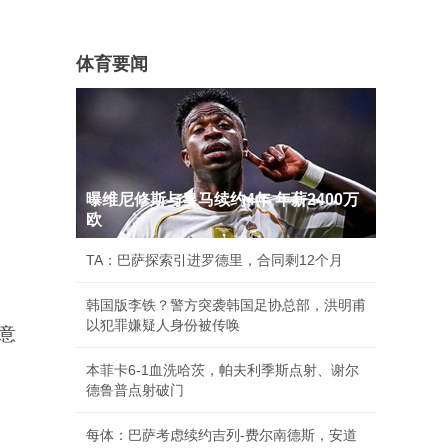
体育要闻
曝维尼修斯与皇马续约4年 年薪2400万
欧
TA：巴萨探索引进罗德里，合同剩12个月
韩国版李铁？警方突袭韩国足协总部，洪明甫
以犯罪嫌疑人身份被传唤
这意
本菲卡6-1血洗哈茨，帕夫利季斯点射、谢尔
德鲁普点射破门
每体：巴萨考虑续约吉列-费尔南德斯，安道