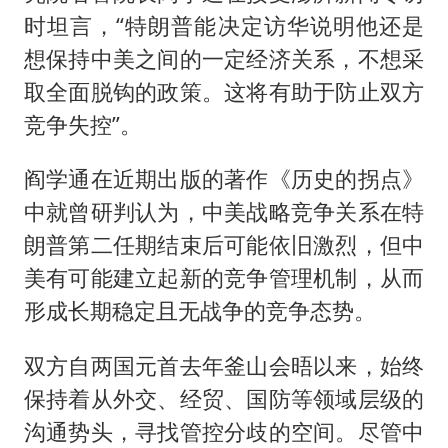
时坦言，“特朗普能决定访华说明他还是
想保持中美之间的一定经济关系，不想采
取全面脱钩的政策。这将有助于防止双方
竞争失控”。
阎学通在近期出版的著作《历史的拐点》
中就曾研判认为，中美战略竞争关系在特
朗普第二任期结束后可能依旧激烈，但中
美有可能建立起新的竞争管理机制，从而
形成长期稳定且无战争的竞争态势。
双方自两国元首去年釜山会晤以来，始终
保持着从外交、经贸、国防等领域层级的
沟通势头，寻找管控分歧的空间。尽管中