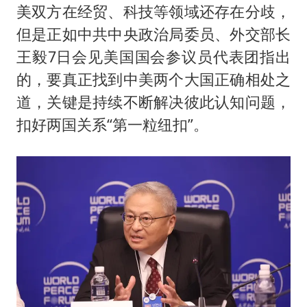
美双方在经贸、科技等领域还存在分歧，
但是正如中共中央政治局委员、外交部长
王毅7日会见美国国会参议员代表团指出
的，要真正找到中美两个大国正确相处之
道，关键是持续不断解决彼此认知问题，
扣好两国关系“第一粒纽扣”。