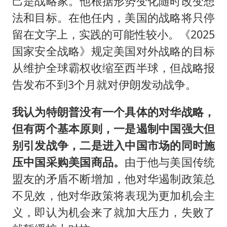
己是战略家。他根据形势变化随时改变想
法和目标。在他任内，美国的战略将只停
留在文字上，实践的可能性较小。《2025
国家安全战略》规定美国对外战略的目标
从维护全球霸权收缩至西半球，但战略报
告发布不到3个月就对伊朗发动战争。
我认为特朗普没有一个具体的对华战略，
但有两个基本原则，一是遏制中国强大但
别引发战争，二是进入中国市场的同时施
压中国采购美国商品。
由于他与美国传统
盟友的矛盾不断增加，他对华遏制政策总
不见效，他对华政策将表现为更加机会主
义，即认为机会来了就加大压力，失败了