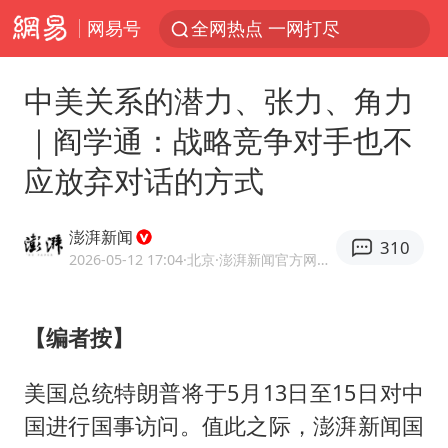
网易号
全网热点 一网打尽
中美关系的潜力、张力、角力
｜阎学通：战略竞争对手也不
应放弃对话的方式
澎湃新闻
310
2026-05-12 17:04
·北京
·澎湃新闻官方网易号
【编者按】
美国总统特朗普将于5月13日至15日对中
国进行国事访问。值此之际，澎湃新闻国