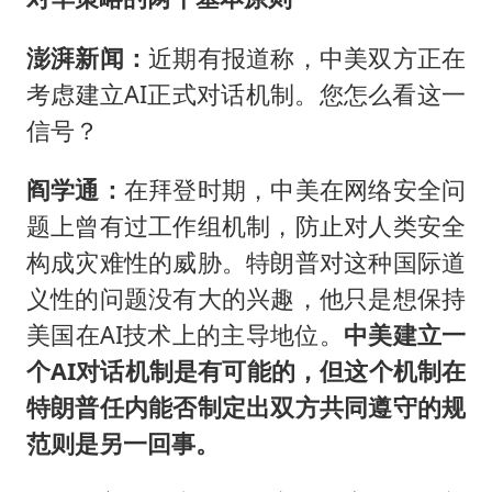
澎湃新闻：
近期有报道称，中美双方正在
考虑建立AI正式对话机制。您怎么看这一
信号？
阎学通：
在拜登时期，中美在网络安全问
题上曾有过工作组机制，防止对人类安全
构成灾难性的威胁。特朗普对这种国际道
义性的问题没有大的兴趣，他只是想保持
美国在AI技术上的主导地位。
中美建立一
个AI对话机制是有可能的，但这个机制在
特朗普任内能否制定出双方共同遵守的规
范则是另一回事。