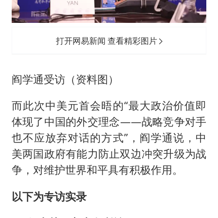
打开网易新闻 查看精彩图片
阎学通受访（资料图）
而此次中美元首会晤的“最大政治价值即
体现了中国的外交理念——战略竞争对手
也不应放弃对话的方式”，阎学通说，中
美两国政府有能力防止双边冲突升级为战
争，对维护世界和平具有积极作用。
以下为专访实录