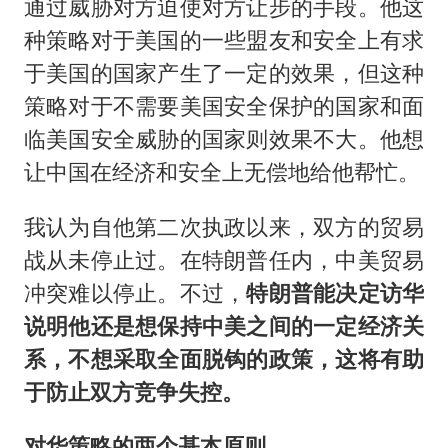
通过威胁对方迫使对方让步的手段。他这
种策略对于美国的一些盟友和安全上有求
于美国的国家产生了一定的效果，但这种
策略对于不需要美国安全保护的国家和面
临美国安全威胁的国家则效果不大。他想
让中国在经济和安全上无偿地给他帮忙。
我认为自他第二次执政以来，双方的贸易
战从未停止过。在特朗普任内，中美贸易
冲突难以停止。不过，
特朗普能决定访华
说明他还是想保持中美之间的一定经济关
系，不想采取全面脱钩的政策，这将有助
于防止双方竞争失控。
对华策略的两个基本原则