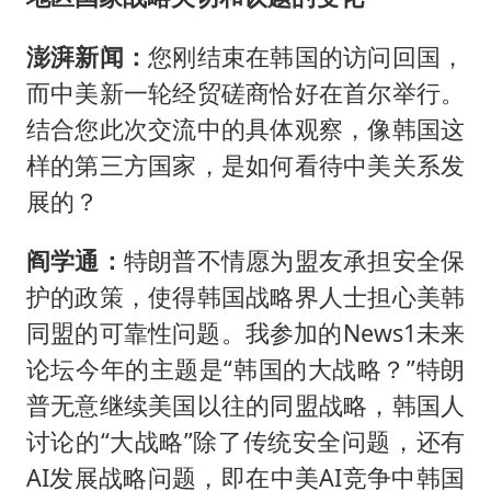
澎湃新闻：
您刚结束在韩国的访问回国，
而中美新一轮经贸磋商恰好在首尔举行。
结合您此次交流中的具体观察，像韩国这
样的第三方国家，是如何看待中美关系发
展的？
阎学通：
特朗普不情愿为盟友承担安全保
护的政策，使得韩国战略界人士担心美韩
同盟的可靠性问题。我参加的News1未来
论坛今年的主题是“韩国的大战略？”特朗
普无意继续美国以往的同盟战略，韩国人
讨论的“大战略”除了传统安全问题，还有
AI发展战略问题，即在中美AI竞争中韩国