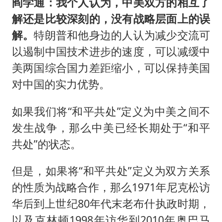
阎学通：我个人认为，中美双方的相互了
解还是比较深刻的，没有战略层面上的误
解。
特朗普和他身边的人认为减少交流可
以遏制中国技术进步的速度，可以减缓中
美两国综合国力差距缩小，可以保持美国
对中国的实力优势。
如果我们将“和平共处”定义为中美之间不
发生战争，那么中美已经长期处于“和平
共处”的状态。
但是，如果将“和平共处”定义为双方关系
的性质为战略合作，那么1971年尼克松访
华后到上世纪80年代末老布什执政时期，
以及克林顿1998年访华到2010年奥巴马