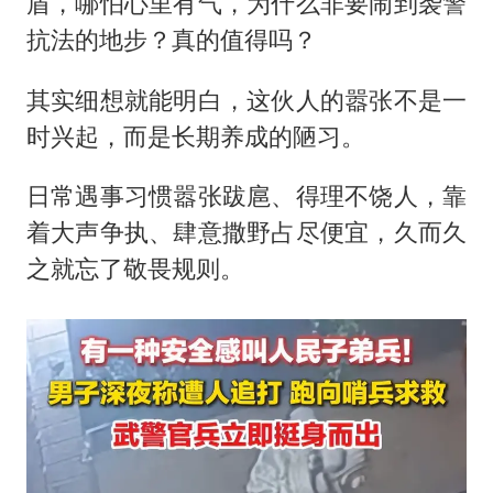
盾，哪怕心里有气，为什么非要闹到袭警
抗法的地步？真的值得吗？
其实细想就能明白，这伙人的嚣张不是一
时兴起，而是长期养成的陋习。
日常遇事习惯嚣张跋扈、得理不饶人，靠
着大声争执、肆意撒野占尽便宜，久而久
之就忘了敬畏规则。