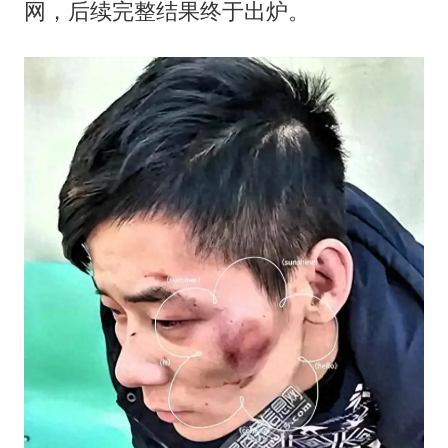
台风白海豚最新路径研判来了
网，后续完整结果终于出炉。
OpenAI为免费用户升级GPT-5.6 Luna
船舶避风项目停工 多地全力防台风
我国编制完成新版全月地质图
“深圳地面沉降致车辆损坏”不实
男子结婚8年发现3个女儿均非亲生
奋进开新局 实干挑大梁