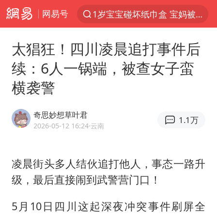
网易号
以“新”破局 首发经济点亮城市消费活力
Meta被判支付5.67亿美元
太猖狂！四川凌晨追打事件后
台风白海豚逼近 暴雨大暴雨来袭
续：6人一锅端，被查女子蛮
47岁妈妈突然产女 26岁女儿：很震惊
横袭警
阿根廷足协发文力挺因凡蒂诺
中国稀土盘中涨停
奇思妙想草叶君
1.1万
A股开盘：民爆、CPO等概念走强
2026-05-12 16:24
·云南
日本广岛民众举行游行反对政府行径
21楼高空抛物嫌疑人被拘留
凌晨街头多人结伙追打他人，事态一路升
级，最后直接闹到武警营门口！
男子杀人后逃进深山21年活得像野人
日韩股市高开跳水 SK海力士下挫转跌
5月10日四川这起深夜冲突事件刷屏全