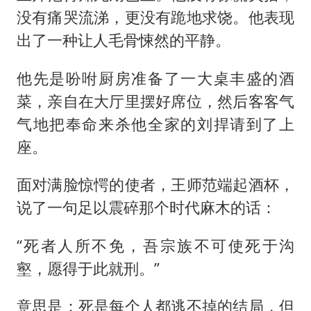
没有痛哭流涕，更没有跪地求饶。他表现
出了一种让人毛骨悚然的平静。
他先是吩咐厨房准备了一大桌丰盛的酒
菜，亲自在大厅里摆好席位，然后客客气
气地把奉命来杀他全家的刘捍请到了上
座。
面对满脸惊愕的使者，王师范端起酒杯，
说了一句足以震碎那个时代麻木的话：
“死者人所不免，吾宗族不可使死于沟
壑，愿得于此就刑。”
意思是：死是每个人都逃不掉的结局，但