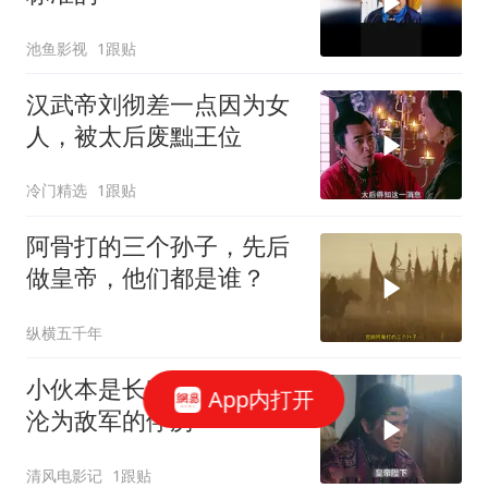
池鱼影视
1跟贴
汉武帝刘彻差一点因为女
人，被太后废黜王位
冷门精选
1跟贴
阿骨打的三个孙子，先后
做皇帝，他们都是谁？
纵横五千年
小伙本是长安的皇帝，却
App内打开
沦为敌军的俘虏
清风电影记
1跟贴