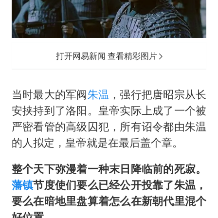
打开网易新闻 查看精彩图片
当时最大的军阀
朱温
，强行把
唐昭宗
从长
安挟持到了洛阳。皇帝实际上成了一个被
严密看管的高级囚犯，所有诏令都由朱温
的人拟定，皇帝就是在最后盖个章。
整个天下弥漫着一种末日降临前的死寂。
藩镇
节度使们要么已经公开投靠了朱温，
要么在暗地里盘算着怎么在新朝代里混个
好位置。