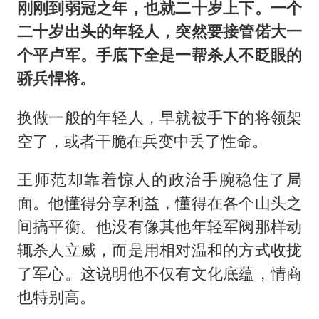
刚刚到弱冠之年，也就二十岁上下。一个
二十岁出头的年轻人，突然要接管偌大一
个平卢军。手底下全是一帮杀人不眨眼的
骄兵悍将。
换做一般的年轻人，早就被手下的将领架
空了，或者干脆在兵变中丢了性命。
王师范却靠着惊人的政治手腕稳住了局
面。他懂得分享利益，懂得在各个山头之
间搞平衡。他没有像其他年轻军阀那样动
辄杀人立威，而是用相对温和的方式收拢
了军心。这说明他不仅有文化底蕴，情商
也特别高。