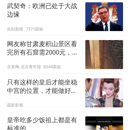
武契奇：欧洲已处于大战
边缘
吉刻新闻
7371跟贴
网友称甘肃麦积山景区看
完所有石窟需2000元，景
区：部分石窟受特别保
北青网-北京青年报
8244跟贴
护，游客可按需买
只有这样的皇后才能坐稳
中宫的位置，才能做好皇
帝的贤内助
疏影影视
皇帝吃多少饭祖上都是有
标准的