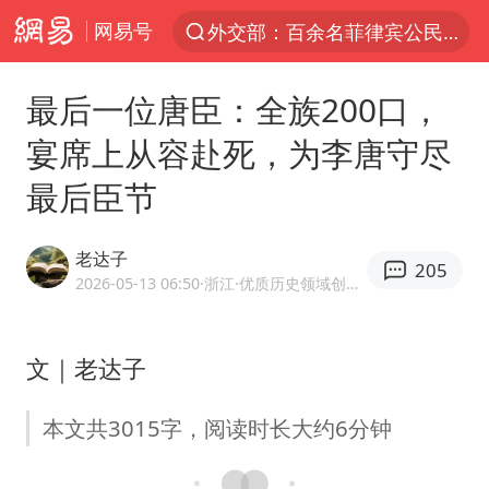
网易号
7月份居民消费价格指数保持温和上涨
重大涉诈逃犯檀某落网
最后一位唐臣：全族200口，
百花奖完整获奖名单公布
宴席上从容赴死，为李唐守尽
外交部：藏南地区是中国领土
最后臣节
哥伦比亚强震已致超20人死亡
独闯南太行失联女子遗体已找到
老达子
205
哥伦比亚发生7.5级地震
2026-05-13 06:50
·浙江
·优质历史领域创作者
白海豚突然大拐弯 走出罕见路线
台湾不是国家不存在“国格”
文｜老达子
男子攒206小时加班调休被拒获赔1.6万
本文共3015字，阅读时长大约6分钟
高铁双人座被免票儿童挤成3人座