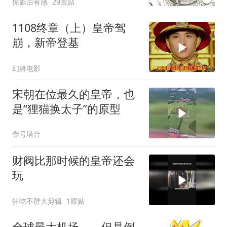
掠影后有感
29跟贴
1108终章（上）皇帝驾
崩，新帝登基
幻舞电影
宋朝在位最久的皇帝，也
是“狸猫换太子”的原型
壹号塔台
财阀比那时候的皇帝还会
玩
狂吃不胖大剪辑
1跟贴
全球最大机场——但是倒