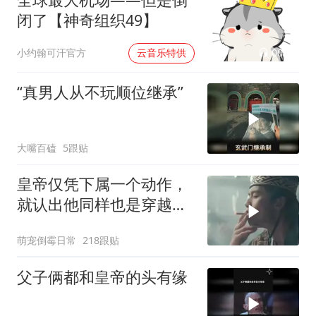
闭了【神奇组织49】
00:02
小约翰可汗官方
云音乐特供
“真男人从不玩顺位继承”
大嘴百磕
5跟贴
皇帝仅凭下属一个动作，
就认出他同样也是穿越
者！ 岂有此理我兄弟是皇
萌宠倒霉日常
218跟贴
帝
父子俩都和皇帝的头有缘