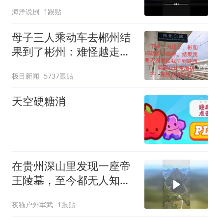
海洋说剧
1跟贴
母子三人乘动车去郴州结
果到了彬州：难怪越走越
冷
极目新闻
5737跟贴
天空硬糖消
在贵州深山里发现一座帝
王陵墓，至今都无人知晓
这位皇帝到底是谁
夜猫户外军武
1跟贴