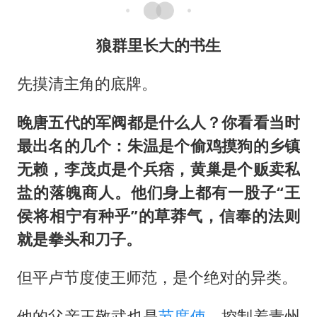
狼群里长大的书生
先摸清主角的底牌。
晚唐五代的军阀都是什么人？你看看当时
最出名的几个：朱温是个偷鸡摸狗的乡镇
无赖，李茂贞是个兵痞，黄巢是个贩卖私
盐的落魄商人。他们身上都有一股子“王
侯将相宁有种乎”的草莽气，信奉的法则
就是拳头和刀子。
但平卢节度使王师范，是个绝对的异类。
他的父亲王敬武也是
节度使
，控制着青州