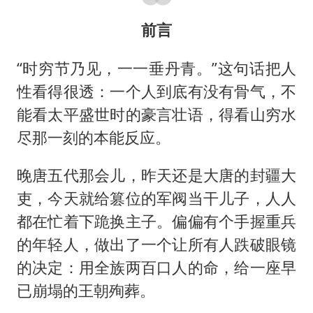
公安部通报：抓获犯罪嫌疑人8200余名
中方：奉劝美方解除对古巴制裁封锁
前言
“老戏骨”秦焰去世
“时穷节乃见，一一垂丹青。”这句话把人
伊朗最高领袖将任命数名高级指挥官
性看得很透：一个人到底有没有骨气，不
警惕！我国境内发现多起“Sorry”勒索病毒攻击事件
能看太平盛世时的豪言壮语，得看山穷水
广岛长崎的昨天未必不会是日本的明天
尽那一刻的本能反应。
真理之光，何以能照亮复兴之路？
晚唐五代那会儿，昨天还是大唐的封疆大
吏，今天就给篡位的军阀当干儿子，人人
都在忙着下跪换主子。偏偏有个手握重兵
的年轻人，做出了一个让所有人跌破眼镜
的决定：用全族两百口人的命，给一座早
已崩塌的王朝殉葬。