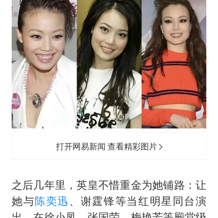
打开网易新闻 查看精彩图片
之后几年里，英皇不惜重金为她铺路：让
她与
陈奕迅
、谢霆锋等当红明星同台演
出，在徐小凤、张国荣、梅艳芳等殿堂级