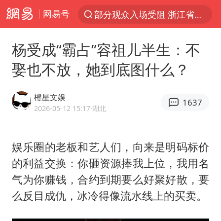
部分观众入场受阻 浙江省博物馆致歉
网易号
以“新”破局 首发经济点亮城市消费活力
U17国足三战全胜
杨受成“霸占”容祖儿半生：不
47岁妈妈突然产女 26岁女儿：很震惊
娶也不放，她到底图什么？
张帅不敌萨巴伦卡无缘多伦多站16强
男子结婚8年发现3个女儿均非亲生
橙星文娱
1637
2026-05-12 15:17
·湖北
OpenAI为免费用户升级GPT-5.6 Luna
申军良称梅姨的实际年龄仍是谜
娱乐圈的老板和艺人们，向来是明码标价
我国编制完成新版全月地质图
的利益交换：你砸资源捧我上位，我用名
台风白海豚最新路径研判来了
气为你赚钱，合约到期要么好聚好散，要
对话重庆地铁吐血女孩
么反目成仇，冰冷得像流水线上的买卖。
毛宁转发梯田音乐会视频海外网友赞叹