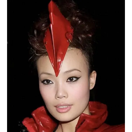
巡查组提问 工作人员偷用手机查答案
代人信访被判寻衅滋事案被告人获国赔
美股三大指数集体收跌 西数跌超13%
现代版摸金校尉落网查获400多枚古币
多地要求领导干部带头休假
消费新图景｜多举措提升消费体验 释放夏日经济活力
奋进开新局 实干挑大梁