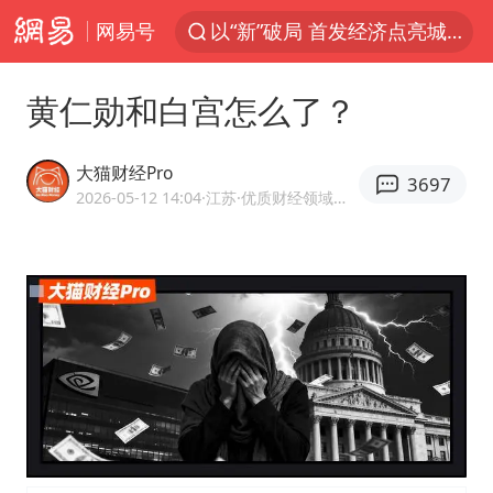
网易号
以“新”破局 首发经济点亮城市消费活力
台风白海豚影响中国已成定局
黄仁勋和白宫怎么了？
中方回应是否开采太平洋海底稀土资源
昆明石林火把节
大猫财经Pro
3697
外交部发言人就广岛核爆81周年等答记者问
2026-05-12 14:04
·江苏
·优质财经领域创作者
我国编制完成新版全月地质图
胡塞武装袭扰红海航运行动升级
郑国霖回应去景区上班被保安拦下
80后女柜员逆袭成4200亿银行副行长
感觉全东北都在等7号
扎哈罗娃批广岛市长不提美国原子弹