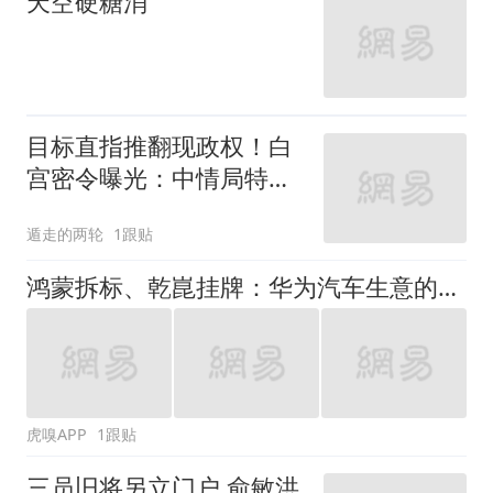
天空硬糖消
目标直指推翻现政权！白
宫密令曝光：中情局特工
已潜入古巴
遁走的两轮
1跟贴
鸿蒙拆标、乾崑挂牌：华为汽车生意的红线变了吗？
虎嗅APP
1跟贴
三员旧将另立门户 俞敏洪