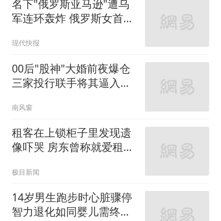
名下"俄罗斯亚马逊"遭乌
军连环轰炸 俄罗斯女首富
怒了
现代快报
00后"股神"大婚前夜爆仓
三家投行联手将其逼入绝
境
南风窗
租客在上锁柜子里发现遗
像吓哭 房东曾称就爱租给
男生
极目新闻
14岁男生跑步时心脏骤停
智力退化如同婴儿需终身