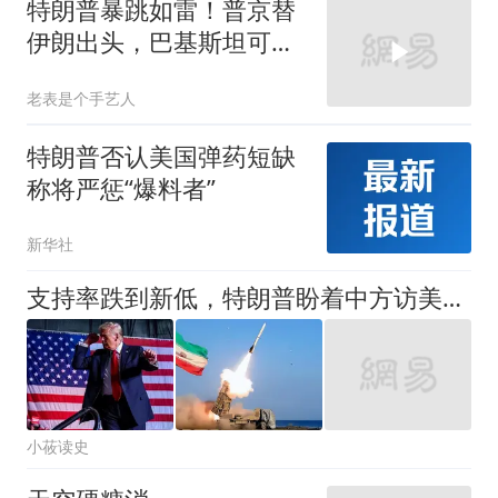
特朗普暴跳如雷！普京替
伊朗出头，巴基斯坦可能
上当
老表是个手艺人
特朗普否认美国弹药短缺
称将严惩“爆料者”
新华社
支持率跌到新低，特朗普盼着中方访美，助他中期选举扭转乾坤
小莜读史