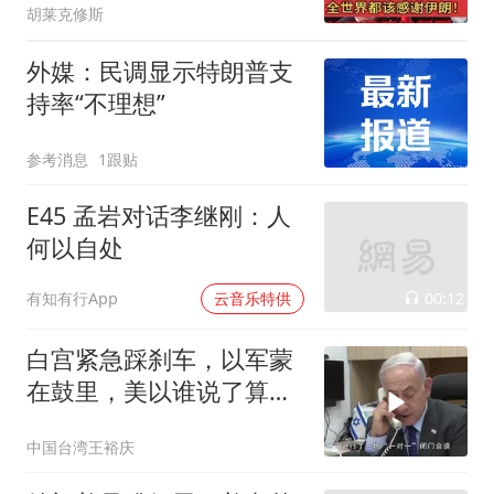
胡莱克修斯
外媒：民调显示特朗普支
持率“不理想”
参考消息
1跟贴
E45 孟岩对话李继刚：人
何以自处
00:12
有知有行App
云音乐特供
白宫紧急踩刹车，以军蒙
在鼓里，美以谁说了算特
朗普给内塔上了课
中国台湾王裕庆