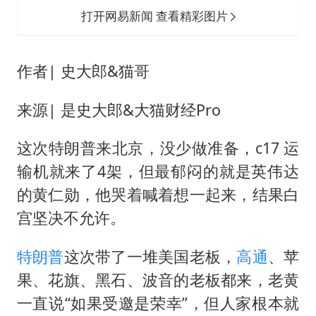
泰国一女公务员妆容引争议 本人回应
打开网易新闻 查看精彩图片
多地要求领导干部带头休假
女子利用漏洞0元薅走3000多件家电
作者| 史大郎&猫哥
首次证实！“胶球”存在
来源| 是史大郎&大猫财经Pro
村民谈“梅姨”：叫的其实是“媒姨”
关之琳否认与27岁模特的恋情
这次
特朗普
来北京，没少做准备，c17 运
奋进开新局 实干挑大梁
输机就来了4架，但最郁闷的就是英伟达
的
黄仁勋
，他哭着喊着想一起来，结果白
宫坚决不允许。
特朗普
这次带了一堆美国老板，
高通
、苹
果、花旗、黑石、波音的老板都来，老黄
一直说“如果受邀是荣幸”，但人家根本就