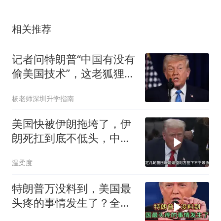
相关推荐
记者问特朗普“中国有没有
偷美国技术”，这老狐狸回
了句车轱辘话
杨老师深圳升学指南
美国快被伊朗拖垮了，伊
朗死扛到底不低头，中国
反而迎来新机遇？
温柔度
特朗普万没料到，美国最
头疼的事情发生了？全世
界都该感谢伊朗！