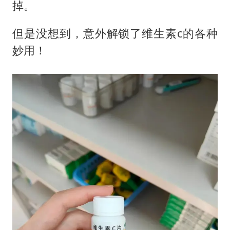
97岁英国奶奶飞上天再破吉尼斯纪录
掉。
中国稀土盘中涨停
但是没想到，意外解锁了维生素c的各种
OpenAI为免费用户升级GPT-5.6 Luna
妙用！
“中国蔬菜之乡”最高温达41.8℃
27岁女子成组织卖淫集团主犯被通缉
如何把百年大党建设得更加坚强有力？