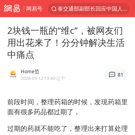
网易号
泰交通部副部长回应中国人遭歧视手势
改名后的“青海拉面”店
2块钱一瓶的“维c”，被网友们
泸溪河：桃酥吃出金属牙冠视频不实
用出花来了！分分钟解决生活
1岁宝宝碰坏纸巾盒 宝妈被索赔924元
中痛点
985博士后被曝在妻子孕期出轨后续
男子结婚8年3个女儿均非亲生
Home范
81
台风白海豚逼近 暴雨大暴雨来袭
2026-05-12 13:40
·辽宁
“空调24小时开着更省电”不实
男子杀人后逃进深山21年活得像野人
前段时间，整理药箱的时候，发现药箱里
面有很多药品都过期了，
公司“上四休三”但要降薪1000元
47岁妈妈突然产女 26岁女儿：很震惊
过期的药就不能吃了，整理出来打算处理