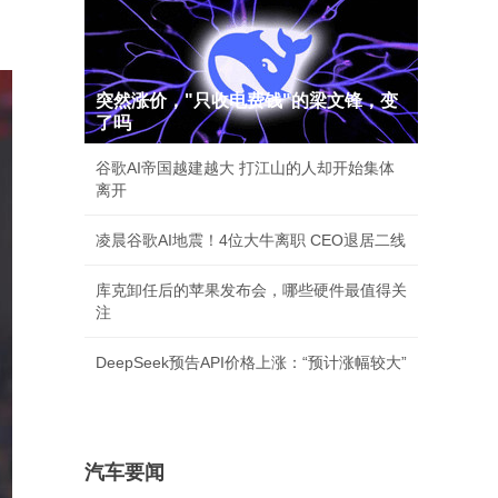
突然涨价，"只收电费钱"的梁文锋，变
了吗
谷歌AI帝国越建越大 打江山的人却开始集体
离开
凌晨谷歌AI地震！4位大牛离职 CEO退居二线
库克卸任后的苹果发布会，哪些硬件最值得关
注
DeepSeek预告API价格上涨：“预计涨幅较大”
汽车要闻