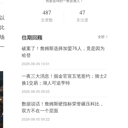
热爱篮球的一枚普通人！
487
47
以
文章数
关注度
场比
场
往期回顾
全部
一
破案了！詹姆斯选择加盟76人，竟是因为
哈登
2026-08-05 10:01
一夜三大消息！掘金官宣五笔签约；骑士2
换1交易；湖人可追亨特
2026-08-05 09:55
数据说话！詹姆斯硬指标荣誉碾压科比，
双方不在一个层面
2026-08-05 09:22