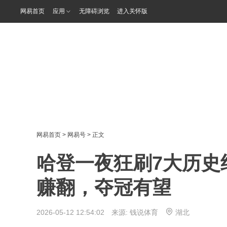
网易首页
应用
无障碍浏览
进入关怀版
网易首页
>
网易号
> 正文
哈登一夜狂刷7大历史
赚翻，夺冠有望
2026-05-12 12:54:02 来源:
钱说体育
湖北