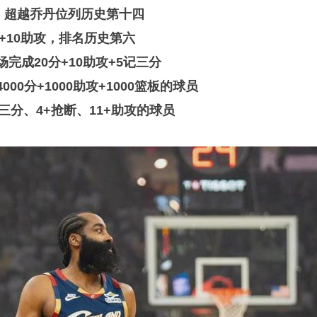
场，超越乔丹位列历史第十四
分+10助攻，排名历史第六
场完成20分+10助攻+5记三分
000分+1000助攻+1000篮板的球员
+三分、4+抢断、11+助攻的球员