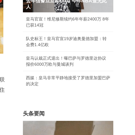
去年信誓旦旦3000万 今年NBA查无此
人
皇马官宣！维尼修斯续约6年年薪2400万 8年
已获14冠
队史标王！皇马官宣19岁迪奥曼德加盟：转
会费1.4亿欧
皇马认栽正式退出！曝巴萨与罗德里达协议
报价6000万欧与曼城谈判
西媒：皇马非常平静地接受了罗德里加盟巴萨
联
的决定
住
头条要闻