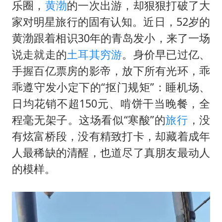
杭州全市有序停课
乐圈，
黄渤
的一次出游，却狠狠打破了大
商场现钱学森巨幅海报 负责人回应
家对明星旅行的固有认知。近日，52岁的
黄渤跟着相识30年的青岛发小，来了一场
36岁男演员成景区NPC后人气爆棚
说走就走的
土耳其
穷游
。身价早已过亿、
夏日经济乘“热”而上 消费市场向“新”而行
手握百亿票房的影帝，放下所有光环，乖
乐享全民健身 共筑健康中国
乖遵守发小定下的“抠门规矩”：睡机场、
日均花销不超150元、啃饼干当晚餐，全
程毫无架子。这场看似“寒酸”的
旅行
，没
有炫富桥段，没有精致打卡，却藏着成年
人最稀缺的清醒，也道尽了真朋友最动人
的模样。