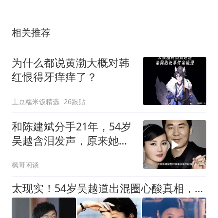
相关推荐
为什么都说黄渤大概对韩
红恨得牙痒痒了？
土豆糯米饭精选
26跟贴
和陈建斌分手21年，54岁
吴越含泪发声，原来她和
黄渤是同类
枫哥闲谈
太现实！54岁吴越道出混圈心酸真相，原来黄渤多年前就已说中