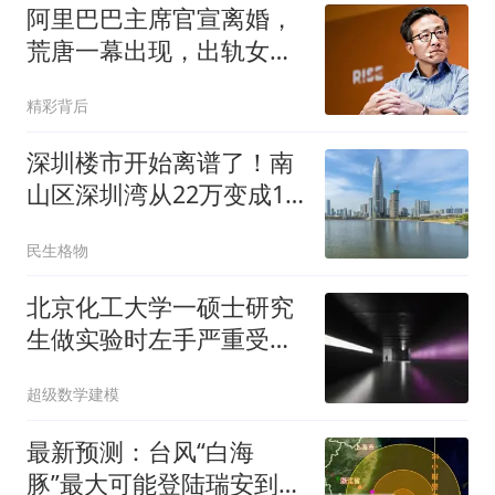
阿里巴巴主席官宣离婚，
荒唐一幕出现，出轨女主
持人传闻已有真相
精彩背后
深圳楼市开始离谱了！南
山区深圳湾从22万变成15
万，现在能入手了么？
民生格物
北京化工大学一硕士研究
生做实验时左手严重受
伤，三根手指预计难以保
超级数学建模
留，校方回应
最新预测：台风“白海
豚”最大可能登陆瑞安到三