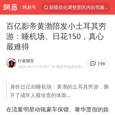
网易号
新疆优化调整景区内自驾服务费
上四休三，但降薪1000元，你接受吗？
百亿影帝黄渤陪发小土耳其穷
央视新主播李秋莹孙亚鹏亮相
游：睡机场、日花150，真心
情侣平潭拍日出坠崖1死1伤
最难得
梁家辉：到内地拍戏不是北上是回归
全民健身事业高质量发展
行者聊官
196
台当局重金为“台独”织“皇帝新衣”
2026-05-12 10:55
·广东
·网易号优质内容创作者
几元成本的AI广告导致千万市值蒸发
老挝国会主席赛宋蓬逝世
身价过亿却睡机场：黄渤的土耳其穷游，撕
开了成年人最珍贵的体面…
白海豚将正面袭击贯穿浙江
酒店回应车内过夜被收150元
在流量明星动辄豪车保镖、奢华度假的娱