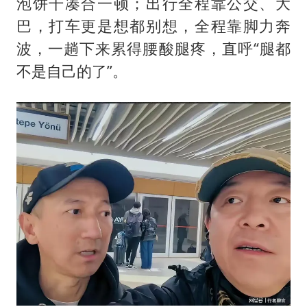
泡饼干凑合一顿；出行全程靠公交、大
巴，打车更是想都别想，全程靠脚力奔
波，一趟下来累得腰酸腿疼，直呼“腿都
不是自己的了”。