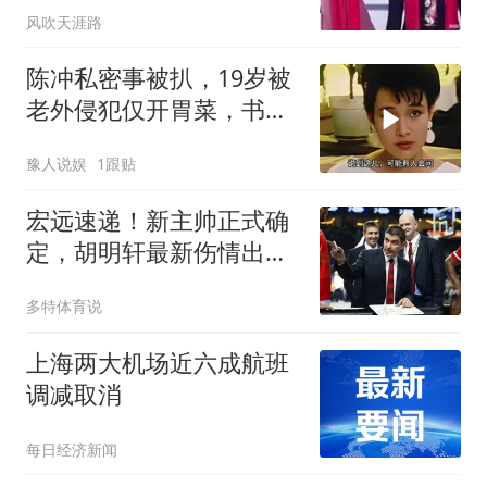
风吹天涯路
陈冲私密事被扒，19岁被
老外侵犯仅开胃菜，书中
的描述太不堪入母
豫人说娱
1跟贴
宏远速递！新主帅正式确
定，胡明轩最新伤情出
炉，徐昕下赛季不回归
多特体育说
上海两大机场近六成航班
调减取消
每日经济新闻