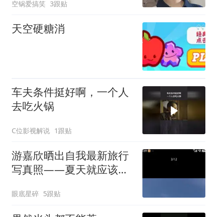
空锅爱搞笑
3跟贴
天空硬糖消
车夫条件挺好啊，一个人
去吃火锅
C位影视解说
1跟贴
游嘉欣晒出自我最新旅行
写真照——夏天就应该这
样
眼底星碎
5跟贴