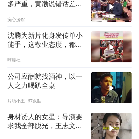
多严重，黄渤说错话差点
断送前程！
痴心漫馆
沈腾为新片化身发传单小
能手，这敬业态度，都以
为他开了新餐厅
嗨爆社
公司应酬就找酒神，以一
人之力喝趴全桌
片场小王
67跟贴
身材诱人的女星：导演要
求我全部脱光，王志文的
回答出人意料