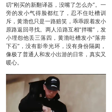
叨“刚买的新翻译器，没嘴了怎么办”。一
旁的发小气得脸都红了，忍不住吐槽训
斥，黄渤也只是一路赔笑，乖乖跟着发小
原路返回寻找。两人沿路互相“拌嘴”，发
小埋怨他丢三落四，黄渤吐槽发小“落井
下石”，没有影帝光环，没有身份隔阂，
像极了普通人和发小出游的日常，真实又
暖心。