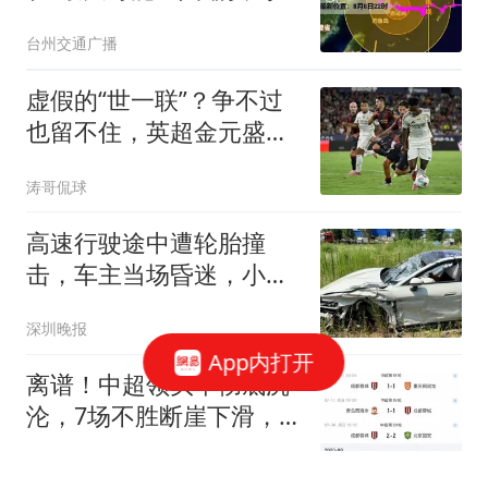
门一带沿海！浙江多地发
台州交通广播
布山洪红色预警
虚假的“世一联”？争不过
也留不住，英超金元盛世
背后的尴尬
涛哥侃球
高速行驶途中遭轮胎撞
击，车主当场昏迷，小米
SU7自动减速靠边、电池
深圳晚报
断电解锁车门，自主拨打
App内打开
120，挽救遇险车主生命
离谱！中超领头羊彻底沉
沦，7场不胜断崖下滑，
躺冠却暗藏大隐患
体坛说球77