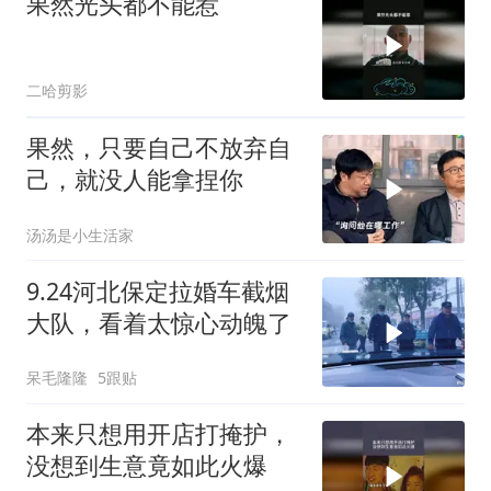
果然光头都不能惹
二哈剪影
果然，只要自己不放弃自
己，就没人能拿捏你
汤汤是小生活家
9.24河北保定拉婚车截烟
大队，看着太惊心动魄了
呆毛隆隆
5跟贴
本来只想用开店打掩护，
没想到生意竟如此火爆