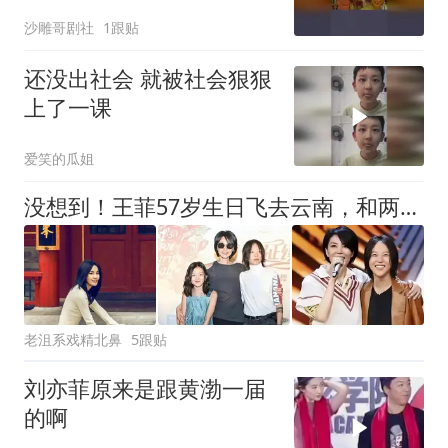
沙雕哥剧社
1跟贴
还没出社会 就被社会狠狠
上了一课
爱笑的瓜姐
没想到！王菲57岁生日飞去云南，和两个女儿一起，李亚鹏也在云南
老沮系戏精北鼻
5跟贴
刘亦菲原来是跟黄渤一届
的啊