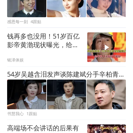
感恩每一刻
4跟贴
钱再多也没用！51岁百亿
影帝黄渤现状曝光，给年
轻人们敲响了警钟
铭泽体娱
54岁吴越含泪发声谈陈建斌分手辛柏青绯闻，黄渤说对了
书慧我心
1跟贴
高端场不会讲话的后果有