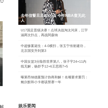
心
去年信誓旦旦3000万 今年NBA查无此
人
U17国足晋级决赛！点球决战淘汰河床，江宇
涵两次扑点，再战阿森纳
中超惨案诞生：4-0横扫，张玉宁传射建功，
北京国安升到第3
中国女篮3分险胜世界第八，张子宇24+11内
线无解，杨舒予12+6王思雨7+5
曝莱昂纳德案预计协商和解！名嘴要求重罚：
鲍尔默和小卡都该禁赛一年
娱乐要闻
解