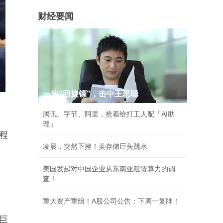
财经要闻
一枚“回旋镖”，击中王思聪
腾讯、字节、阿里，抢着给打工人配「AI助
理」
程
凌晨，突然下挫！美存储巨头跳水
美国发起对中国企业从东南亚租赁算力的调
查！
重大资产重组！A股公司公告：下周一复牌！
巨