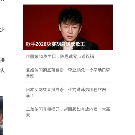
少
歌手2026决赛胡彦斌获歌王
佟丽娅43岁生日，陈思诚零点送祝福
腰
队
复婚传闻彻底落幕后，李亚鹏凭一个举动口碑
暴涨
日本女网红直播自杀！生前遭韩男团粉丝网
暴！
二胎传闻真相揭开，赵丽颖如今成内娱一大赢
家