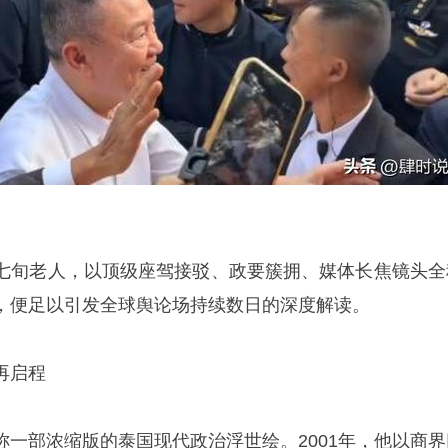
七旬老人，以顶级座驾接驳、政要簇拥、媒体长焦镜头全
，便足以引发全球舆论场持续数日的深度解读。
再启程
称一部浓缩版的泰国现代政治浮世绘。2001年，他以商界