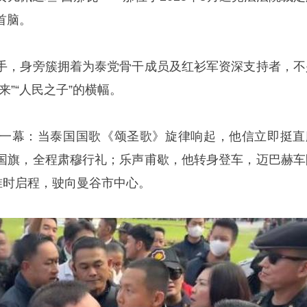
首脑。
手，身旁簇拥着为泰党骨干成员及红衫军资深支持者，不
来”“人民之子”的横幅。
一幕：当泰国国歌《颂圣歌》旋律响起，他信立即挺直
国旗，全程肃穆行礼；乐声甫歇，他转身登车，迈巴赫车
准时启程，驶向曼谷市中心。