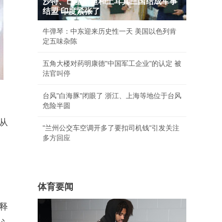
沙特、巴基斯坦和土耳其三国结成军事
结盟 印度紧张了
牛弹琴：中东迎来历史性一天 美国以色列肯
定五味杂陈
五角大楼对药明康德"中国军工企业"的认定 被
法官叫停
台风"白海豚"闭眼了 浙江、上海等地位于台风
危险半圆
从
"兰州公交车空调开多了要扣司机钱"引发关注
多方回应
体育要闻
犯释