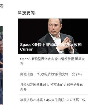
看
科技要闻
SpaceX最快下周完成600亿美元收购
Cursor
OpenAI新模型网络攻击能力引发警惕 延期发
布
突然涨价，"只收电费钱"的梁文锋，变了吗
谷歌AI帝国越建越大 打江山的人却开始集体
离开
凌晨谷歌AI地震！4位大牛离职 CEO退居二线