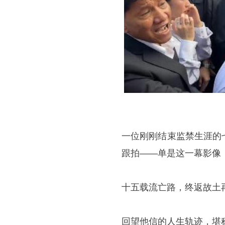
一位刚刚结束监禁生涯的
跟拍——单是这一幕影像
十五载流亡路，终返故土
回望他信的人生轨迹，堪