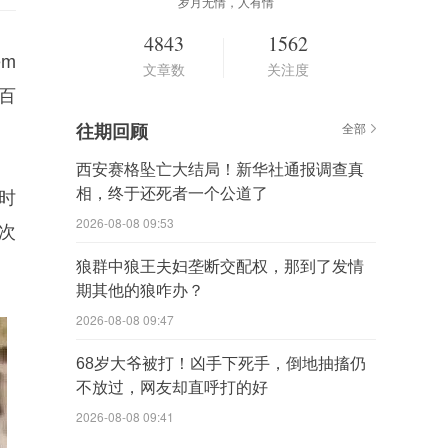
岁月无情，人有情
4843
1562
em
文章数
关注度
数百
往期回顾
全部
西安赛格坠亡大结局！新华社通报调查真
相，终于还死者一个公道了
时
2026-08-08 09:53
次
狼群中狼王夫妇垄断交配权，那到了发情
期其他的狼咋办？
2026-08-08 09:47
68岁大爷被打！凶手下死手，倒地抽搐仍
不放过，网友却直呼打的好
2026-08-08 09:41