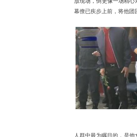
放现场，倒更像一场精心
幕僚已疾步上前，将他团
人群中最为瞩目的，是他