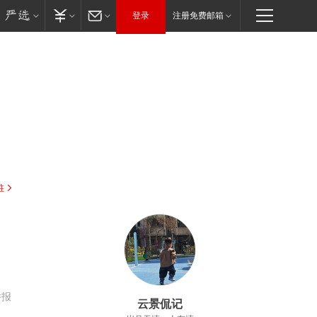
登录
注册免费邮箱
驻
，
举报
云景侃记