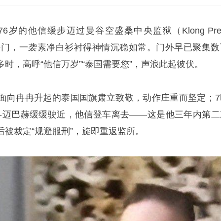
76岁的他信缓步迈过曼谷空盛桑中央监狱（Klong Pr
n）厚重的铁门，一袭素净白衫衬得神情沉稳如常。门外早已聚集
时，高呼“他信万岁”“泰国需要您”，声浪此起彼伏。
面向冉冉升起的泰国国旗肃立致敬，动作庄重而坚定；7
-
迈巴赫
缓缓驶近，他信登车离去——这是他三年内第二
后被裁定“规避服刑”，旋即重返监所。