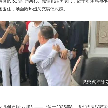
筹备的政治回归典礼。他信刚踏出铁门，数十名亲属与核
团围住，场面既热烈又充满仪式感。
女儿佩通坦·
西那瓦
——那位于2025年8月遭宪法法院裁定