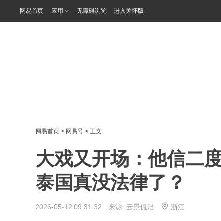
网易首页
应用
无障碍浏览
进入关怀版
网易首页
>
网易号
> 正文
大戏又开场：他信二
泰国真没法律了？
2026-05-12 09:31:32 来源:
云景侃记
浙江