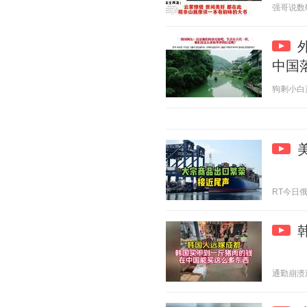
强哥说数码 2
中国
狗剩小白菜 2
RT今日俄罗斯
通勤崩溃观察