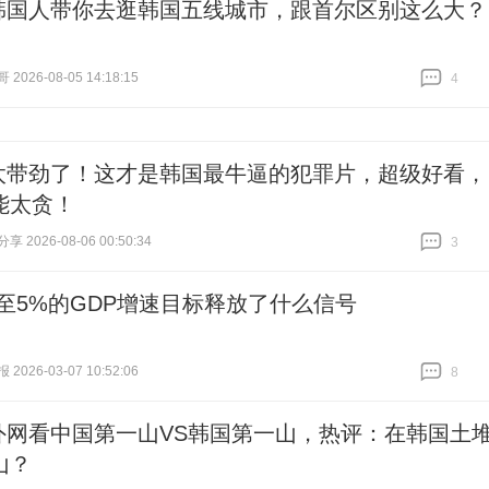
韩国人带你去逛韩国五线城市，跟首尔区别这么大？
026-08-05 14:18:15
4
跟贴
4
太带劲了！这才是韩国最牛逼的犯罪片，超级好看，
能太贪！
 2026-08-06 00:50:34
3
跟贴
3
5%至5%的GDP增速目标释放了什么信号
026-03-07 10:52:06
8
跟贴
8
外网看中国第一山VS韩国第一山，热评：在韩国土
山？