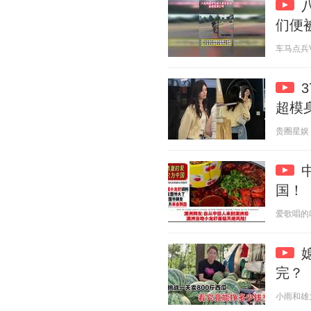
们便
车马点兵V 2
超模
贵圈星娱 20
国！
爱歌唱的叮当
完？
小雨和雄大 2