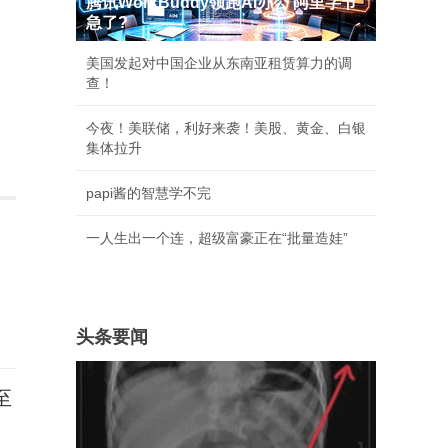
腾讯WorkBuddy领跑AI办公 阿里字节
急了?
美国发起对中国企业从东南亚租赁算力的调
查！
今夜！美联储，利好来袭！美股、黄金、白银
集体拉升
papi酱的智慧学不完
一人生出一个连，超级富豪正在“批量造娃”
为
头条要闻
至