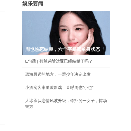
娱乐要闻
周也热恋结束，六个字暴露单身状态
E句话 | 荷兰弟赞达亚已经结婚了吗？
离海最远的地方，一群少年决定出发
小酒窝客串董璇新戏，直呼周也“小也”
大冰承认恋情风波升级，牵扯另一女子，惊动
警方