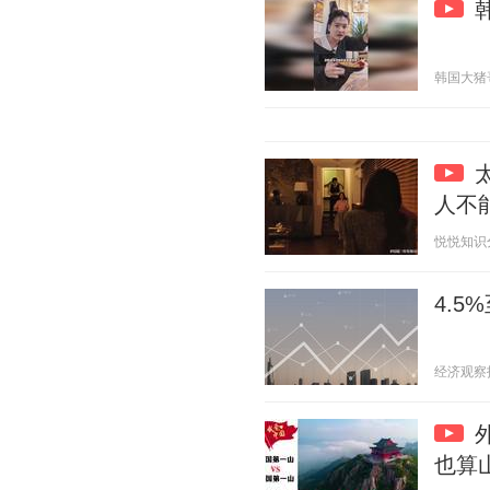
韩国大猪哥 2
人不
悦悦知识分享
4.
经济观察报 2
也算