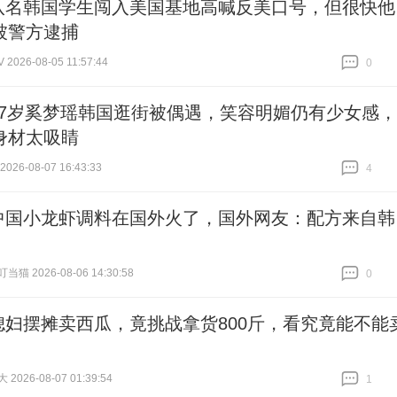
八名韩国学生闯入美国基地高喊反美口号，但很快他
被警方逮捕
026-08-05 11:57:44
0
跟贴
0
37岁奚梦瑶韩国逛街被偶遇，笑容明媚仍有少女感，
身材太吸睛
26-08-07 16:43:33
4
跟贴
4
中国小龙虾调料在国外火了，国外网友：配方来自韩
猫 2026-08-06 14:30:58
0
跟贴
0
媳妇摆摊卖西瓜，竟挑战拿货800斤，看究竟能不能
026-08-07 01:39:54
1