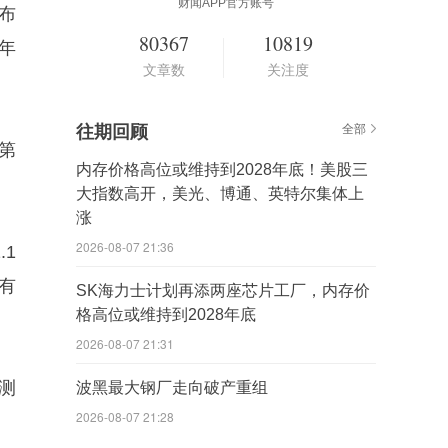
财闻APP官方账号
公布
80367
10819
今年
文章数
关注度
往期回顾
全部
持第
内存价格高位或维持到2028年底！美股三
大指数高开，美光、博通、英特尔集体上
涨
2026-08-07 21:36
.1
，有
SK海力士计划再添两座芯片工厂，内存价
格高位或维持到2028年底
2026-08-07 21:31
测
波黑最大钢厂走向破产重组
2026-08-07 21:28