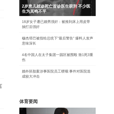
2岁患儿就诊死亡首诊医生获刑 不少医
生为其鸣不平
18岁女子遭已婚男强奸：被推到床上用皮带
抽打后强奸
穆杰塔巴被指给总统下"最后警告" 爆料人发声
意味深长
4名中国人在太子集团一园区被围殴 致1死3重
伤
婚外胚胎案涉事医院员工哽咽:事件对医院造
成较大冲击
言
体育要闻