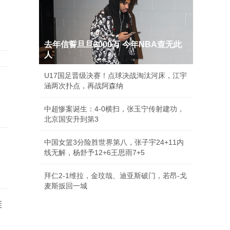
去年信誓旦旦3000万 今年NBA查无此
人
U17国足晋级决赛！点球决战淘汰河床，江宇
涵两次扑点，再战阿森纳
中超惨案诞生：4-0横扫，张玉宁传射建功，
北京国安升到第3
中国女篮3分险胜世界第八，张子宇24+11内
线无解，杨舒予12+6王思雨7+5
拜仁2-1维拉，金玟哉、迪亚斯破门，若昂-戈
麦斯扳回一城
堆