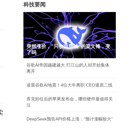
科技要闻
突然涨价，"只收电费钱"的梁文锋，变
了吗
谷歌AI帝国越建越大 打江山的人却开始集体
离开
凌晨谷歌AI地震！4位大牛离职 CEO退居二线
库克卸任后的苹果发布会，哪些硬件最值得关
注
卖
DeepSeek预告API价格上涨：“预计涨幅较大”