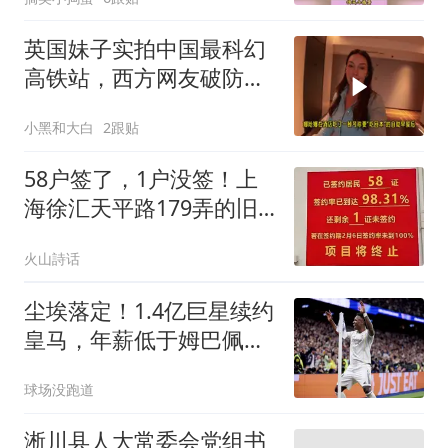
英国妹子实拍中国最科幻
高铁站，西方网友破防：
我们在原始社会
小黑和大白
2跟贴
58户签了，1户没签！上
海徐汇天平路179弄的旧
改直接终止，五年内不能
火山詩话
再动，引发争议
尘埃落定！1.4亿巨星续约
皇马，年薪低于姆巴佩，
阿森纳计划落空
球场没跑道
淅川县人大常委会党组书