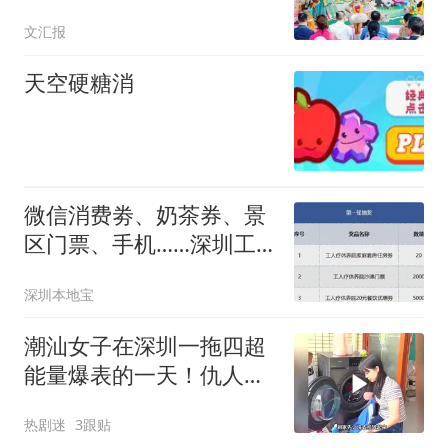
营与大熊猫生日月同频共
文汇报
振
天空硬糖消
微信消费劵、奶茶券、景
区门票、手机……深圳工
会12万份礼品免费领！参
深圳本地宝
与入口→
潮汕女子在深圳一拖四超
能量爆表的一天！仇人看
了都得释怀
热剧迷
3跟贴