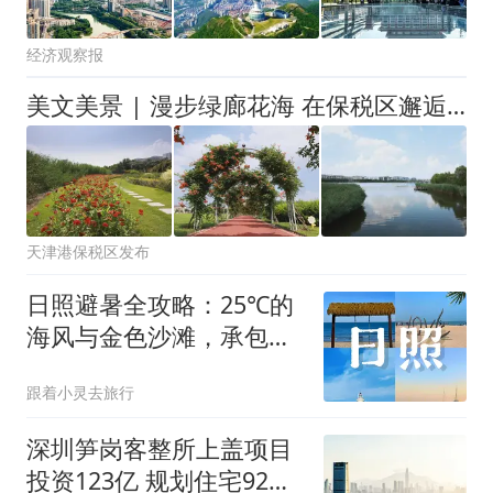
经济观察报
美文美景 | 漫步绿廊花海 在保税区邂逅夏日限定清凉（文末有礼）
天津港保税区发布
日照避暑全攻略：25℃的
海风与金色沙滩，承包你
的清凉暑假
跟着小灵去旅行
深圳笋岗客整所上盖项目
投资123亿 规划住宅92万