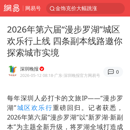
网易号
金饰克价大幅跳涨
长城H10正式上市
2026年第六届“漫步罗湖”城区
台风“白海豚”影响中国已成定局
欢乐行上线 四条副本线路邀你
郑国霖回应去景区上班被保安拦下
探索城市实境
陕西柞水突发泥石流致1死2失联
儿子举报父亲伪造证件为私生子落户
深圳晚报
0
律师称“梅姨”若满75岁或不适用死刑
2026-05-12 08:18
·广东
·深圳晚报官方网易号
杭州一小区17楼玻璃幕墙爆裂
“梅姨”准确年龄仍未知
每年深圳人必打卡的文旅IP——“漫步罗
湖”
城区欢乐行
重磅回归。记者获悉，
南昌一规划馆现“阴间座椅”字样
2026年第六届“漫步罗湖”以“新罗湖·新副
沪指震荡反弹涨0.57%
本”为主题全新升级，将罗湖全域打造成