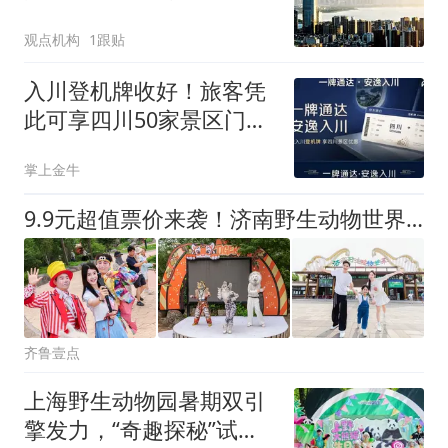
平方米
观点机构
1跟贴
入川登机牌收好！旅客凭
此可享四川50家景区门票
优惠，含峨眉山、四姑娘
掌上金牛
山等多家5A景区
9.9元超值票价来袭！济南野生动物世界暑期活动放大招
齐鲁壹点
上海野生动物园暑期双引
擎发力，“奇趣探秘”试运