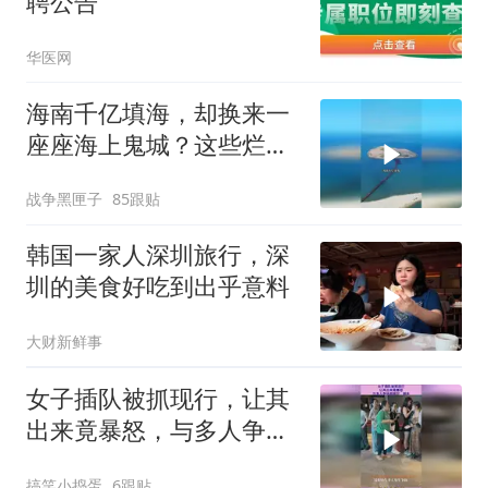
聘公告
华医网
海南千亿填海，却换来一
座座海上鬼城？这些烂摊
子未来该何去何从
战争黑匣子
85跟贴
韩国一家人深圳旅行，深
圳的美食好吃到出乎意料
大财新鲜事
女子插队被抓现行，让其
出来竟暴怒，与多人争执
超疯狂 副本
搞笑小捣蛋
6跟贴