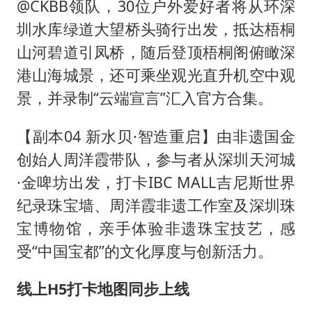
@CKBB领队，30位户外爱好者将从环深
圳水库绿道大望桥头骑行出发，抵达梧桐
山河碧道引凤桥，随后登顶梧桐阁俯瞰深
港山海城景，还可乘坐观光直升机空中观
景，并录制“云端宣言”汇入官方合集。
【副本04 新水贝·智造重启】由非遗国金
创始人周洋霞带队，参与者从深圳天河城
·金啤坊出发，打卡IBC MALL吉尼斯世界
纪录珠宝墙、周洋霞非遗工作室及深圳珠
宝博物馆，亲手体验非遗珠宝技艺，感
受“中国宝都”的文化厚度与创新活力。
线上H5打卡地图同步上线