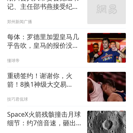
记、主任邵书燕接受纪律
审查和监察调查
郑州新闻广播
每体：罗德里加盟皇马几
乎告吹，皇马的报价没有
说服他
懂球帝
重磅签约！谢谢你，火
箭！8换1神级大交易...
技巧君侃球
SpaceX火箭残骸撞击月球
细节：约7倍音速，砸出
直径约30米撞击坑，释放