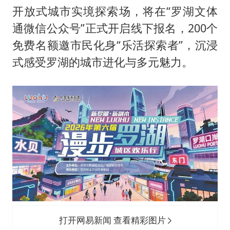
41岁女子为鼓励女儿考上985研究生
开放式城市实境探索场，将在“罗湖文体
上海一酒店房间爬满床虱 住客反被怼
通微信公众号”正式开启线下报名，200个
曝侯明昊违反交规被约谈
免费名额邀市民化身“乐活探索者”，沉浸
“事业单位招聘不是人情买卖”
式感受罗湖的城市进化与多元魅力。
小区物业费要上涨 谁说了算
中国经济展现强大韧性和活力
打开网易新闻 查看精彩图片