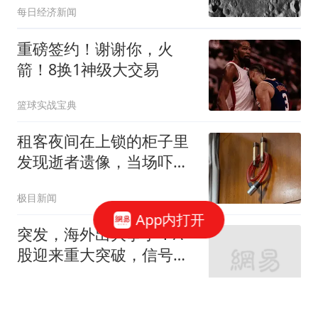
每日经济新闻
能量相当于约3吨TNT炸药
重磅签约！谢谢你，火
箭！8换1神级大交易
篮球实战宝典
租客夜间在上锁的柜子里
发现逝者遗像，当场吓哭
连夜搬离，房东退还押
极目新闻
金，平台“我爱我家”拒退
App内打开
中介费，租客称将起诉
突发，海外出大事了！A
股迎来重大突破，信号很
明显！
星图金融研究院