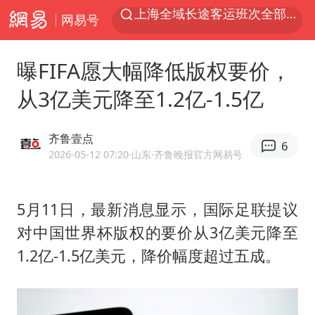
网易号
今日15时起福州地铁高架区段停运
白海豚逼近浙闽沿海
曝FIFA愿大幅降低版权要价，
1枚就能让航母瘫痪 轰-6J实力有多强
从3亿美元降至1.2亿-1.5亿
王艺迪2-4不敌张本美和止步4强
国足U17与阿森纳决赛取消 并列冠军
齐鲁壹点
6
上门女婿出轨女邻居多年被判重婚罪
2026-05-12 07:20
·山东
·齐鲁晚报官方网易号
王传君 《披荆斩棘》
5月11日，最新消息显示，国际足联提议
2025年小学教师减少13.19万
对中国世界杯版权的要价从3亿美元降至
王艺迪无缘横滨赛决赛
1.2亿-1.5亿美元，降价幅度超过五成。
泰国：高度重视中国游客旅游体验
于东来直播和胖东来核心团队开会