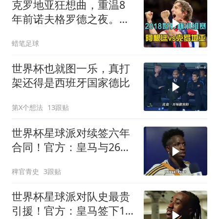
克罗地亚狂想曲，重温8
年前诺夫格罗德之夜。莫
德里奇一脚定金球
蜡笔足球
世界杯也就图一乐，真打
架还得是西班牙国家德比
第X个想法
13跟贴
世界杯星球派对续签六年
合同！官方：皇马与26岁
维尼修斯完成续约，新合
稗官青史
3跟贴
同至2032年！维尼修斯续
约
世界杯星球派对队史最贵
引援！官方：皇马签下19