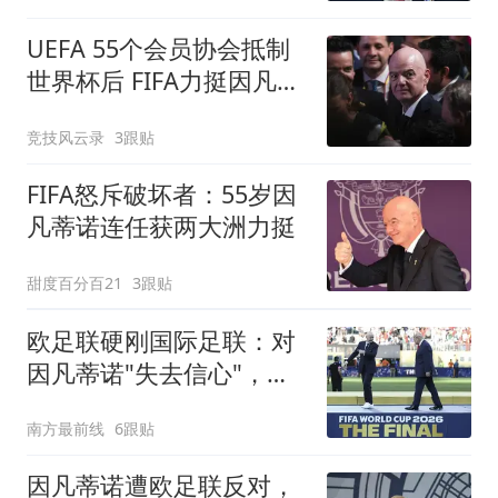
UEFA 55个会员协会抵制
世界杯后 FIFA力挺因凡蒂
诺：指控另有图谋
竞技风云录
3跟贴
FIFA怒斥破坏者：55岁因
凡蒂诺连任获两大洲力挺
甜度百分百21
3跟贴
欧足联硬刚国际足联：对
因凡蒂诺"失去信心"，抵
制立场不变
南方最前线
6跟贴
因凡蒂诺遭欧足联反对，