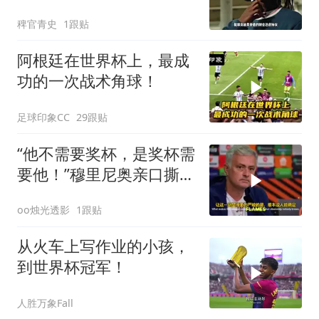
岁边锋迪奥曼德，转会费
稗官青史
1跟贴
总价1.4亿！皇马签下迪奥
曼德
阿根廷在世界杯上，最成
功的一次战术角球！
足球印象CC
29跟贴
“他不需要奖杯，是奖杯需
要他！”穆里尼奥亲口撕碎
FIFA，39岁梅西到底得罪
oo烛光透影
1跟贴
了谁？
从火车上写作业的小孩，
到世界杯冠军！
人胜万象Fall