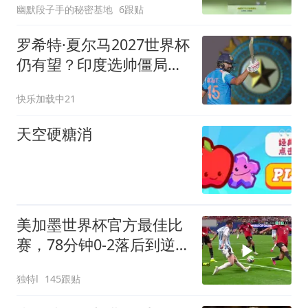
幽默段子手的秘密基地
6跟贴
罗希特·夏尔马2027世界杯
仍有望？印度选帅僵局难
解
快乐加载中21
天空硬糖消
美加墨世界杯官方最佳比
赛，78分钟0-2落后到逆
转全过程！
独特l
145跟贴