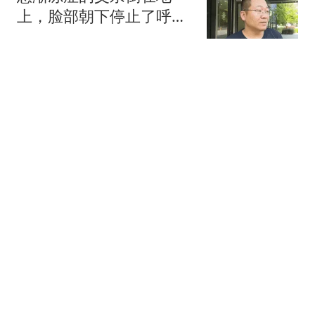
上，脸部朝下停止了呼
吸……保险赔付按“病故”，
1818黄金眼
儿子觉得是“意外”
搬冰工人旺季月入1.3万元
00后老板：家中负债近两
亿
极目新闻
从面试到入职全是假的！
北京警方破获一起虚假招
工诈骗案
环球网资讯
台风中心目前离上海不足
350公里，今明风雨最明
显！今天15时起上海地铁