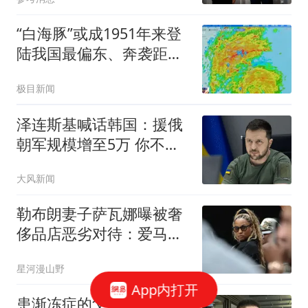
“白海豚”或成1951年来登
陆我国最偏东、奔袭距离
最远台风
极目新闻
泽连斯基喊话韩国：援俄
朝军规模增至5万 你不担
心吗
大风新闻
勒布朗妻子萨瓦娜曝被奢
侈品店恶劣对待：爱马仕
员工被解雇、香奈儿门店
星河漫山野
关闭
App内打开
患渐冻症的父亲倒在地