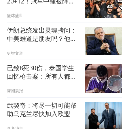
20+12！冠军中锋被降
薪？怎么选？
篮球盛世
伊朗总统发出灵魂拷问：
中美难道是朋友吗？他们
为什么不打起来！
史智文道
已致8死30伤，泰国学生
回忆枪击案：所有人都在
寂静和惊恐中煎熬近30分
潇湘晨报
钟；幸存老师发声：他想
杀我时刚好子弹用完
武契奇：将尽一切可能帮
助乌克兰尽快加入欧盟
参考消息