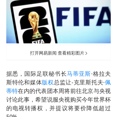
上海大部迎大暴雨
《龙餐馆》 冲奖
蒯曼挺进WTT横滨冠军赛女单四强
构建更高水平的全民健身公共服务体系
打开网易新闻 查看精彩图片
据悉，国际足联秘书长
马蒂亚斯
·格拉夫
斯特伦和媒体
版权
总监让-克里斯托夫·
佩
蒂特
在内的代表团本周将前往北京与央视
讨论此事，希望说服央视购买今年世界杯
的电视转播权，并提议将要价降低超过
50%。