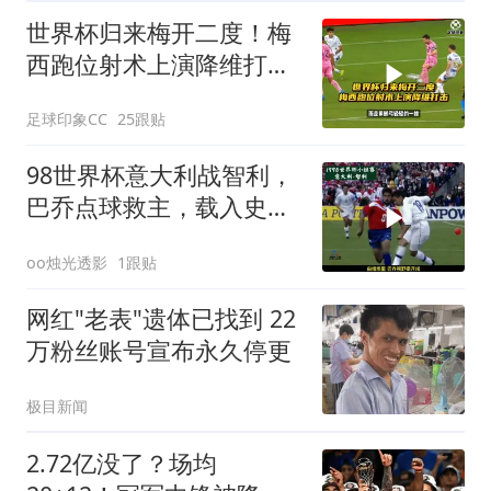
世界杯归来梅开二度！梅
西跑位射术上演降维打
击！
足球印象CC
25跟贴
98世界杯意大利战智利，
巴乔点球救主，载入史册
平局
oo烛光透影
1跟贴
网红"老表"遗体已找到 22
万粉丝账号宣布永久停更
极目新闻
2.72亿没了？场均