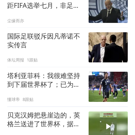
距FIFA选举七月，非足联
撑腰
尘缘而亦
国际足联驳斥因凡蒂诺不
实传言
体坛周报
1跟贴
塔利亚菲科：我很难坚持
到下届世界杯了；已为阿
根廷付出所有
懂球帝
8跟贴
贝克汉姆把悬崖边的，英
格兰送进了世界杯，据说
这一脚值10亿英镑