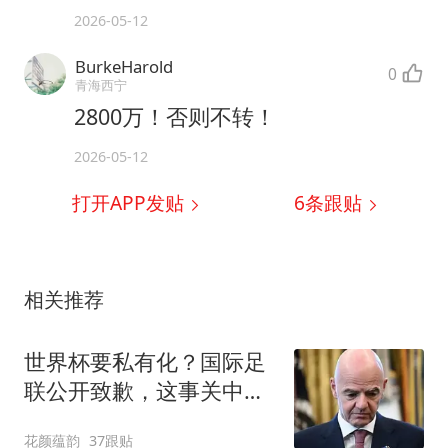
2026-05-12
BurkeHarold
0
青海西宁
2800万！否则不转！
2026-05-12
打开APP发贴
6
条跟贴
相关推荐
世界杯要私有化？国际足
联公开致歉，这事关中国
球迷利益？
花颜蕴韵
37跟贴