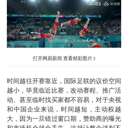
打开网易新闻 查看精彩图片
时间越往开赛靠近，国际足联的议价空间
越小，毕竟临近比赛，改动赛程、推广活
动、甚至临时找买家都不容易，对于央视
和中国企业来说，时间越短，主动权越
大，因为一旦错过窗口期，赞助商的曝光
和市场机会就会丢失。这就让整个谈判不