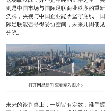
则是中国市场与国际足联商业秩序的重新
洗牌，央视与中国企业能否坚守底线，国
际足联能否寻得妥协空间，未来几周便见
分晓。
打开网易新闻 查看精彩图片
未来的谈判桌上，一切皆有定数，谁手握