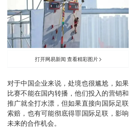
打开网易新闻 查看精彩图片
对于中国企业来说，处境也很尴尬，如果
比赛不能在国内转播，他们投入的营销和
推广就全打水漂，但如果直接向国际足联
索赔，也有可能彻底得罪国际足联，影响
未来的合作机会。