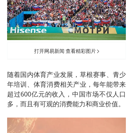
打开网易新闻 查看精彩图片
随着国内体育产业发展，草根赛事、青少
年培训、体育消费相关产业，每年能带来
超过600亿元的收入，中国市场不仅人口
多，而且有可观的消费能力和商业价值。