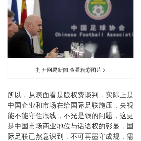
打开网易新闻 查看精彩图片
所以，从表面看是版权费谈判，实际上是
中国企业和市场在给国际足联施压，央视
能不能守住底线，不光是钱的问题，这更
是中国市场商业地位与话语权的彰显，国
际足联已然意识到，不可再墨守成规，需