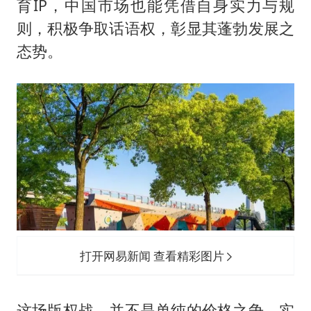
育IP，中国市场也能凭借自身实力与规
则，积极争取话语权，彰显其蓬勃发展之
态势。
打开网易新闻 查看精彩图片
这场版权战，并不是单纯的价格之争，实