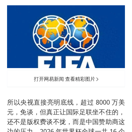
打开网易新闻 查看精彩图片
所以央视直接亮明底线，超过 8000 万美
元，免谈，但真正让国际足联坐不住的，
还不是版权费谈不拢，而是中国赞助商这
边的压力，2026 年世界杯全球一共 16 个