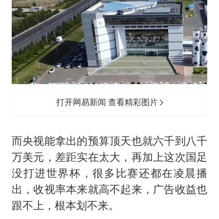
打开网易新闻 查看精彩图片
而央视能拿出的预算顶天也就六千到八千
万美元，差距实在太大，再加上这次国足
没打进世界杯，很多比赛还都在凌晨播
出，收视率本来就高不起来，广告收益也
跟不上，根本划不来。