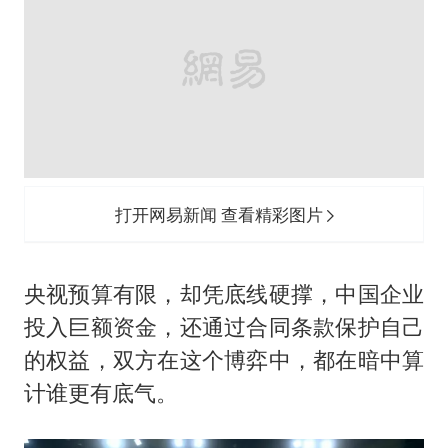
打开网易新闻 查看精彩图片
央视预算有限，却凭底线硬撑，中国企业
投入巨额资金，还通过合同条款保护自己
的权益，双方在这个博弈中，都在暗中算
计谁更有底气。