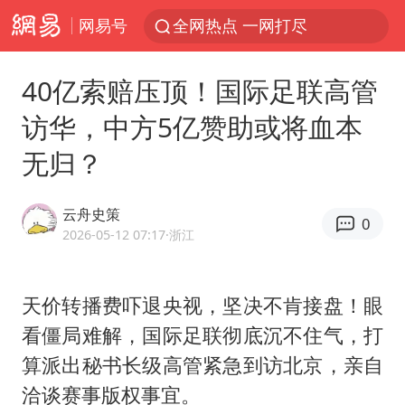
网易号
全网热点 一网打尽
40亿索赔压顶！国际足联高管
访华，中方5亿赞助或将血本
无归？
云舟史策
0
2026-05-12 07:17
·浙江
天价转播费吓退央视，坚决不肯接盘！眼
看僵局难解，国际足联彻底沉不住气，打
算派出秘书长级高管紧急到访北京，亲自
洽谈赛事版权事宜。