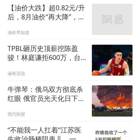
【油价大跌】超0.82元/升
后，8月油价“再大降”，汽
柴油“连降4天”，下周(8月
油价早知道
14日)油价或再大跌！
TPBL砸历史顶薪挖陈盈
骏！林庭谦拒600万，台
湾球员集体撤离CBA
涵有话说
牛弹琴：俄乌双方彻底杀
红眼 俄官员光天化日下被
暗杀
现代快报
“不能我一人扛着”江苏医
生收治肠梗阻患儿，一夜