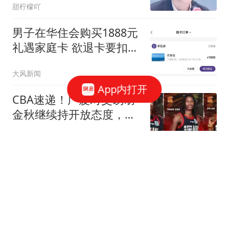
甜柠檬吖
男子在华住会购买1888元
礼遇家庭卡 欲退卡要扣除
99元
大风新闻
App内打开
CBA速递！广厦对交易胡
金秋继续持开放态度，深
圳官宣三大外援，广东男
凯丰侃球
篮报价比斯利，辽篮小外
已有定数
山西省人民政府最新人事
任免
山西晚报