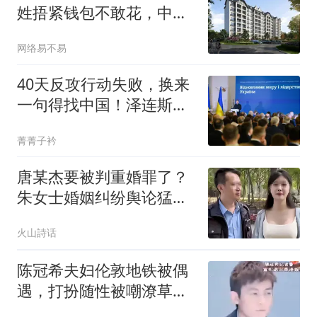
姓捂紧钱包不敢花，中产
在房价夹缝里喘不过气
网络易不易
40天反攻行动失败，换来
一句得找中国！泽连斯基
这盘棋背后的算计
菁菁子衿
唐某杰要被判重婚罪了？
朱女士婚姻纠纷舆论猛
烈，网友：不至于，但他
火山詩话
的事业估计到头
陈冠希夫妇伦敦地铁被偶
遇，打扮随性被嘲潦草，
与妻子同框很温馨