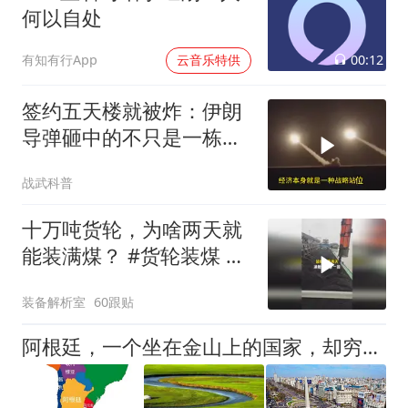
何以自处
00:12
有知有行App
云音乐特供
签约五天楼就被炸：伊朗
导弹砸中的不只是一栋
楼，是中企在中东整张底
战武科普
牌
十万吨货轮，为啥两天就
能装满煤？ #货轮装煤 #
煤炭装船机
装备解析室
60跟贴
阿根廷，一个坐在金山上的国家，却穷到借钱过日子