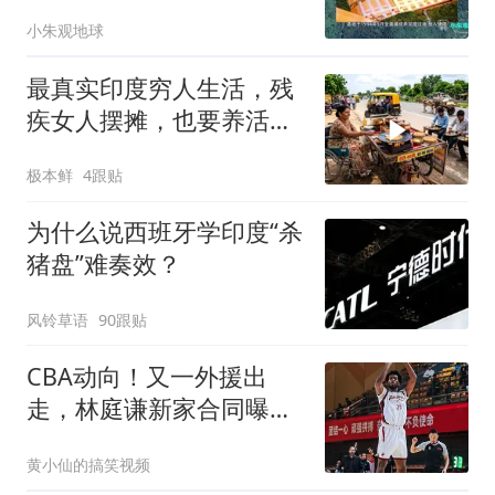
详细坐标
小朱观地球
最真实印度穷人生活，残
疾女人摆摊，也要养活一
家8口
极本鲜
4跟贴
为什么说西班牙学印度“杀
猪盘”难奏效？
风铃草语
90跟贴
CBA动向！又一外援出
走，林庭谦新家合同曝
光，张才仁三年C类合同
黄小仙的搞笑视频