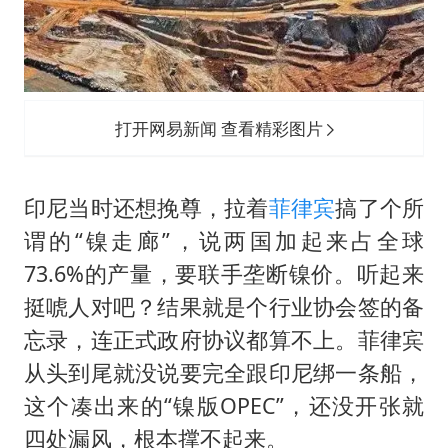
打开网易新闻 查看精彩图片
印尼当时还想挽尊，拉着
菲律宾
搞了个所
谓的“镍走廊”，说两国加起来占全球
73.6%的产量，要联手垄断镍价。听起来
挺唬人对吧？结果就是个行业协会签的备
忘录，连正式政府协议都算不上。菲律宾
从头到尾就没说要完全跟印尼绑一条船，
这个凑出来的“镍版OPEC”，还没开张就
四处漏风，根本撑不起来。