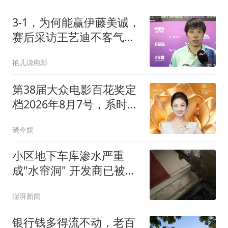
3-1，为何能赢伊藤美诚，
赛后采访王艺迪不客气说
出原因，很实在
艳儿说电影
第38届大众电影百花奖定
档2026年8月7号，系时隔
64年重回诞生地北京市举
晓今娱
办
小区地下车库渗水严重
成"水帘洞" 开发商已被吊
销执照
澎湃新闻
银行钱多得流不动，老百