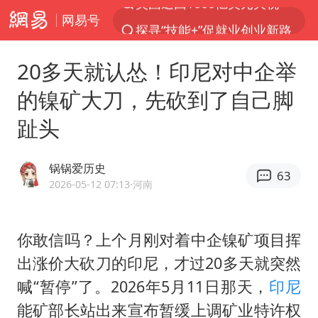
网易号
探寻“技能+”促就业创业新路
李亚鹏向地铁吐血女孩捐99999元
20多天就认怂！印尼对中企举
被泰航拒载中国乘客：免费改签没兑现
的镍矿大刀，先砍到了自己脚
台风白海豚可能在浙江登陆
趾头
38岁山东财大教授刘海明逝世
因凡蒂诺首次公开道歉
锅锅爱历史
63
13岁少年白天写作业晚上夜市炒粉
2026-05-12 07:13
·河南
《Monica》填词人黎彼得去世
FIFA官方支持因凡蒂诺
你敢信吗？上个月刚对着中企镍矿项目挥
出涨价大砍刀的印尼，才过20多天就突然
陕西柞水遭遇暴雨五千余户群众转移
喊“暂停”了。2026年5月11日那天，
印尼
谷歌首席科学家Jeff Dean离职创业
能矿部长站出来宣布暂缓上调矿业特许权