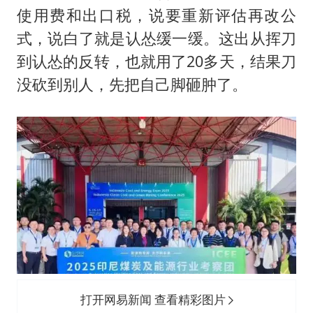
人贩子“梅姨”真实姓名曝光
使用费和出口税，说要重新评估再改公
如何把百年大党建设得更加坚强有力
式，说白了就是认怂缓一缓。这出从挥刀
一枚俄导弹都没击落 泽连斯基发声
到认怂的反转，也就用了20多天，结果刀
多专业取消艺考 文化工作者要有文化
没砍到别人，先把自己脚砸肿了。
“银行午休1.5小时”留个窗口行不行
41岁女子为鼓励女儿考上985研究生
总书记关心百姓身边这些民生大事
打开网易新闻 查看精彩图片