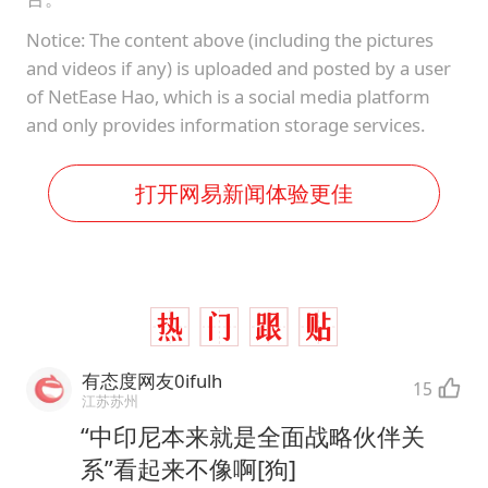
Notice: The content above (including the pictures
and videos if any) is uploaded and posted by a user
of NetEase Hao, which is a social media platform
and only provides information storage services.
打开网易新闻体验更佳
有态度网友0ifulh
15
江苏苏州
“中印尼本来就是全面战略伙伴关
系”看起来不像啊[狗]