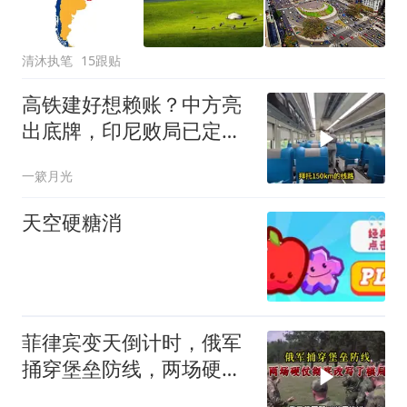
清沐执笔
15跟贴
高铁建好想赖账？中方亮
出底牌，印尼败局已定，
大国重器定海神针
一簌月光
天空硬糖消
菲律宾变天倒计时，俄军
捅穿堡垒防线，两场硬仗
彻底改写了棋局