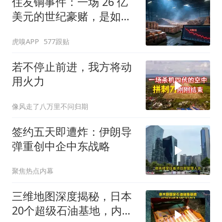
住友铜事件：一场 26 亿
美元的世纪豪赌，是如何
崩盘的
虎嗅APP
577跟贴
若不停止前进，我方将动
用火力
像风走了八万里不问归期
签约五天即遭炸：伊朗导
弹重创中企中东战略
聚焦热点内幕
三维地图深度揭秘，日本
20个超级石油基地，内附