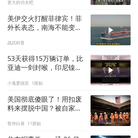
更大的功夫吧
美伊交火打醒菲律宾！菲
外长表态，南海不能变成
第二个霍尔木兹
战武科普
53天获得15万辆订单，比
亚迪一剑封喉，印尼镍王
梦碎！
小鬼爱搞笑
1跟贴
美国彻底傻眼了！用扣废
料来摆脱中国？被自家企
业疯狂投诉打脸！
暂停白昼
11跟贴