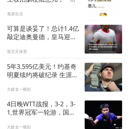
拉4个主任查房
鬼菜生活
可算是谈妥了！总计1.4亿
敲定迪奥曼德，皇马迎来
新的边锋突击手
里芃芃体育
5年3.595亿美元！约基奇
明夏续约将破纪录 生涯总
薪水达到7.24亿
大龄女一晓彤
4日晚WTT战报，3-2，3-
1,世界冠军一轮游，国乒
男单全败，只剩2人
大龄女一晓彤