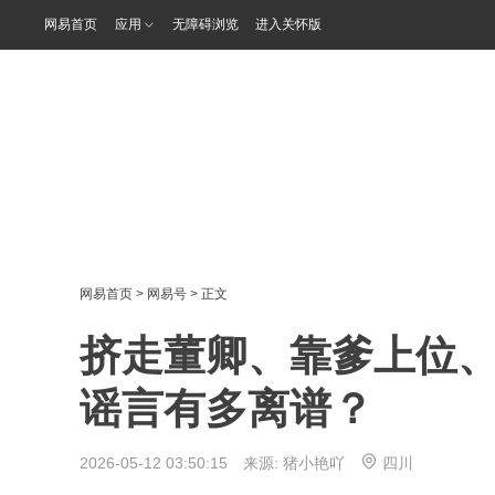
网易首页
应用
无障碍浏览
进入关怀版
网易首页
>
网易号
> 正文
挤走董卿、靠爹上位、
谣言有多离谱？
2026-05-12 03:50:15 来源:
猪小艳吖
四川