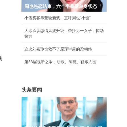
周也热恋结束，六个字暴露单身状态
小酒窝客串董璇新戏，直呼周也“小也”
大冰承认恋情风波升级，牵扯另一女子，惊动
警方
这次刘嘉玲也救不了原形毕露的梁朝伟
第33届视帝之争，胡歌、陈晓、靳东入围
头条要闻