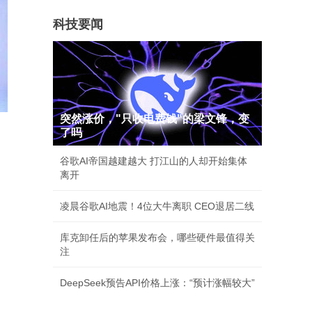
科技要闻
突然涨价，"只收电费钱"的梁文锋，变
了吗
谷歌AI帝国越建越大 打江山的人却开始集体
离开
凌晨谷歌AI地震！4位大牛离职 CEO退居二线
库克卸任后的苹果发布会，哪些硬件最值得关
注
DeepSeek预告API价格上涨：“预计涨幅较大”