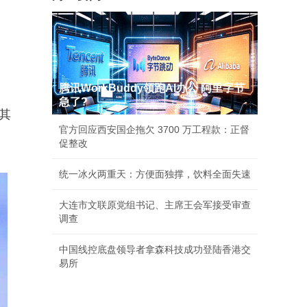
腾讯WorkBuddy领跑AI办公 阿里字节
急了?
其
官方回应西安国企拖欠 3700 万工程款：正督
促整改
统一冰火两重天：方便面独撑，饮料全面失速
大连市文联原党组书记、主席王会军接受审查
调查
中国线控底盘领导者拿森科技成功登陆香港交
易所