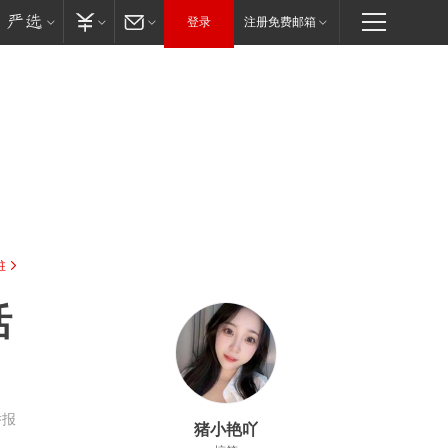
登录
注册免费邮箱
驻
活
举报
猪小艳吖