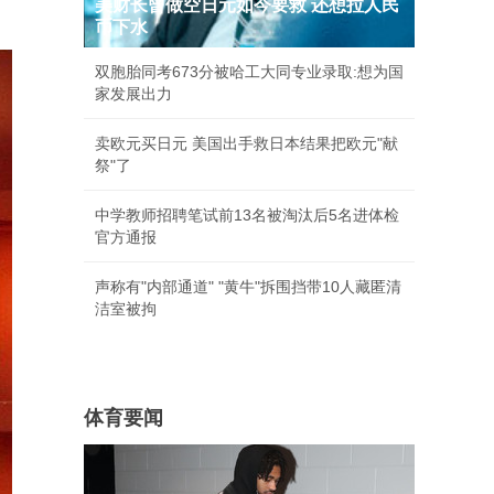
美财长曾做空日元如今要救 还想拉人民
币下水
双胞胎同考673分被哈工大同专业录取:想为国
家发展出力
卖欧元买日元 美国出手救日本结果把欧元"献
祭"了
中学教师招聘笔试前13名被淘汰后5名进体检
官方通报
声称有"内部通道" "黄牛"拆围挡带10人藏匿清
洁室被拘
体育要闻