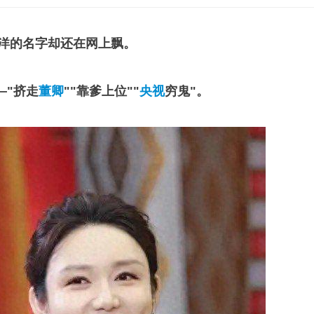
龙洋的名字却还在网上飘。
—"挤走
董卿
""靠爹上位""
央视
穷鬼"。