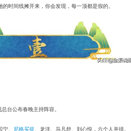
她的时间线摊开来，你会发现，每一顶都是假的。
电视总台公布春晚主持阵容。
贝宁、
尼格买提
、龙洋、马凡舒、刘心悦，六个人并排。