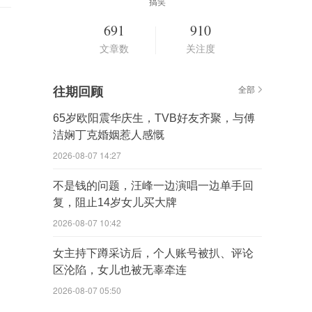
搞笑
691
910
文章数
关注度
往期回顾
全部
65岁欧阳震华庆生，TVB好友齐聚，与傅
洁娴丁克婚姻惹人感慨
2026-08-07 14:27
不是钱的问题，汪峰一边演唱一边单手回
复，阻止14岁女儿买大牌
2026-08-07 10:42
女主持下蹲采访后，个人账号被扒、评论
区沦陷，女儿也被无辜牵连
2026-08-07 05:50