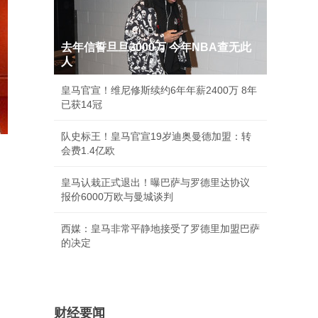
去年信誓旦旦3000万 今年NBA查无此
人
皇马官宣！维尼修斯续约6年年薪2400万 8年
已获14冠
队史标王！皇马官宣19岁迪奥曼德加盟：转
会费1.4亿欧
皇马认栽正式退出！曝巴萨与罗德里达协议
报价6000万欧与曼城谈判
西媒：皇马非常平静地接受了罗德里加盟巴萨
的决定
财经要闻