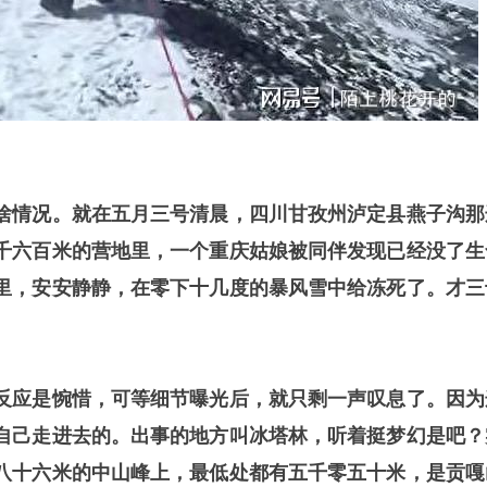
啥情况。就在五月三号清晨，四川甘孜州泸定县燕子沟那
千六百米的营地里，一个重庆姑娘被同伴发现已经没了生
里，安安静静，在零下十几度的暴风雪中给冻死了。才三
反应是惋惜，可等细节曝光后，就只剩一声叹息了。因为
自己走进去的。出事的地方叫冰塔林，听着挺梦幻是吧？
八十六米的中山峰上，最低处都有五千零五十米，是贡嘎