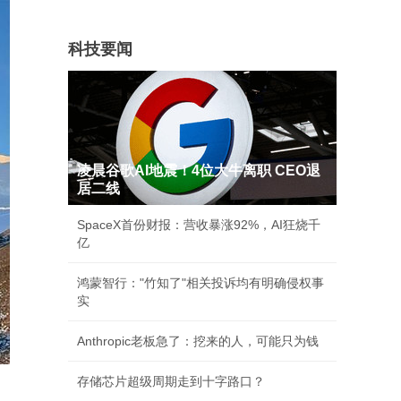
科技要闻
凌晨谷歌AI地震！4位大牛离职 CEO退
居二线
SpaceX首份财报：营收暴涨92%，AI狂烧千
亿
鸿蒙智行："竹知了"相关投诉均有明确侵权事
实
Anthropic老板急了：挖来的人，可能只为钱
存储芯片超级周期走到十字路口？