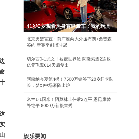
41岁C罗观看热身赛晒豪车：我的玩具
北京男篮官宣：前广厦两大外援布朗+桑普森
签约 新赛季剑指冲冠
切尔西0-1尤文！被轰世界波 阿隆索遭2连败
边
亿元飞翼614天后复出
命
阿森纳今夏第4援！7500万镑签下28岁纽卡队
十
长，梦幻中场豪阵出炉
米兰1-1国米！阿莫林上任后2连平 恩昆库替
补绝平 8000万新援首秀
这
实
山
娱乐要闻