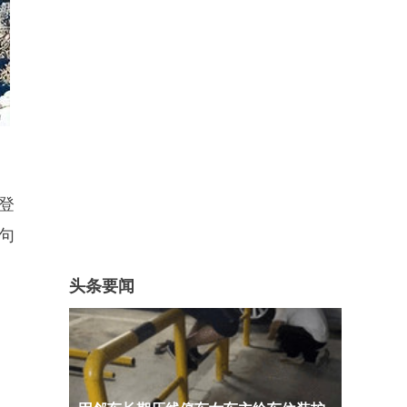
登
句
头条要闻