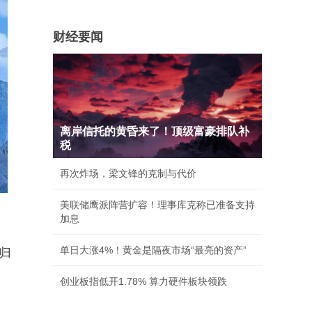
财经要闻
离岸信托的黄昏来了！顶级富豪排队补
税
再次炸场，梁文锋的克制与代价
美联储鹰派阵营扩容！理事库克称已准备支持
加息
单日大涨4%！黄金是隔夜市场“最亮的资产”
归
。
创业板指低开1.78% 算力硬件板块领跌