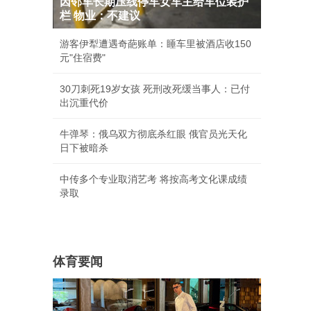
因邻车长期压线停车女车主给车位装护
栏 物业：不建议
游客伊犁遭遇奇葩账单：睡车里被酒店收150
元"住宿费"
30刀刺死19岁女孩 死刑改死缓当事人：已付
出沉重代价
牛弹琴：俄乌双方彻底杀红眼 俄官员光天化
日下被暗杀
中传多个专业取消艺考 将按高考文化课成绩
录取
体育要闻