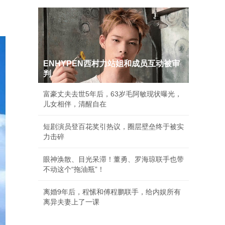
ENHYPEN西村力站姐和成员互动被审
判
富豪丈夫去世5年后，63岁毛阿敏现状曝光，
儿女相伴，清醒自在
短剧演员登百花奖引热议，圈层壁垒终于被实
力击碎
眼神涣散、目光呆滞！董勇、罗海琼联手也带
不动这个“拖油瓶”！
离婚9年后，程愫和傅程鹏联手，给内娱所有
离异夫妻上了一课