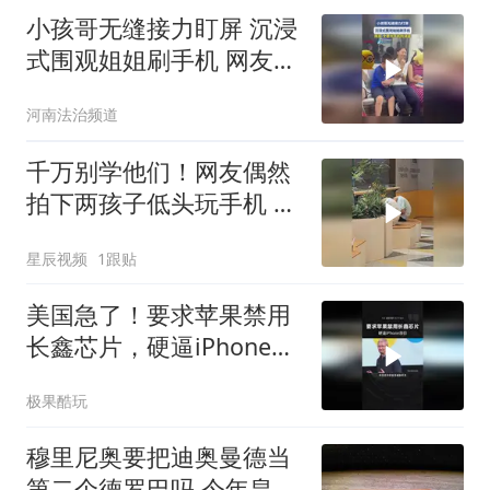
小孩哥无缝接力盯屏 沉浸
式围观姐姐刷手机 网友：
全是对手机的渴望
河南法治频道
千万别学他们！网友偶然
拍下两孩子低头玩手机 颈
椎严重前屈 看着令人揪心
星辰视频
1跟贴
美国急了！要求苹果禁用
长鑫芯片，硬逼iPhone涨
价
极果酷玩
穆里尼奥要把迪奥曼德当
第二个德罗巴吗 今年皇马