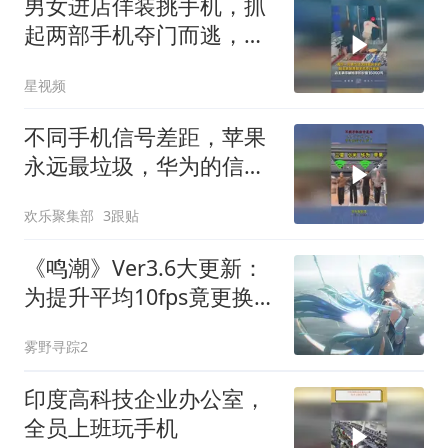
男女进店佯装挑手机，抓
起两部手机夺门而逃，店
主：价值16000元
星视频
不同手机信号差距，苹果
永远最垃圾，华为的信号
太强了！
欢乐聚集部
3跟贴
《鸣潮》Ver3.6大更新：
为提升平均10fps竟更换编
程语言，8月20日上线
雾野寻踪2
印度高科技企业办公室，
全员上班玩手机