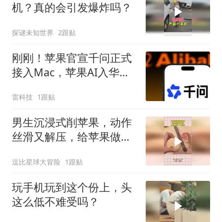
机？真的会引发爆炸吗？
探谜未知世界
2跟贴
刚刚！苹果官宣千问正式
接入Mac，苹果AI入华迈
出关键一步
雷科技
1跟贴
男生沉浸式削苹果，动作
丝滑又解压，给苹果做了
个抛光！
逗比星球大冒险
1跟贴
玩手机玩到这个份上，头
这么低不难受吗？