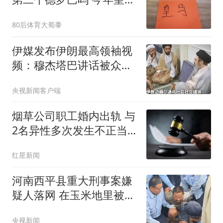
最贵新援是科特迪瓦球星
80后体育大蜀黍
伊媒发布伊朗最高领袖视
频：穆杰塔巴讲话被众人
围住
央视新闻客户端
烟草公司职工婚内出轨 与
2名异性多次发生不正当
关系
红星新闻
河南西平县重大刑事案嫌
疑人落网 在玉米地里被抓
获
央视新闻