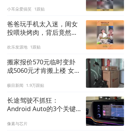
小耳朵爱搞笑
1跟贴
爸爸玩手机太入迷，闺女
投喂块烤肉，背后竟然这
样操作！
欢乐发源地
1跟贴
搬家报价570元临时变卦
成5060元才肯搬上楼 女子
傻眼
极目新闻
1.9万跟贴
长途驾驶不抓狂：
Android Auto的3个关键
设置必须记住
像素与芯片