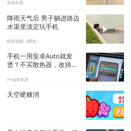
新观在线
降雨天气后 男子躺进路边
水渠里淡定玩手机
橙薪视频
6跟贴
手机一用安卓Auto就发
烫？不买散热器，改掉这
4个习惯就好
Ping值焦虑
天空硬糖消