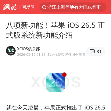
网易号
浙江上海等地有大雨或暴雨
新疆优化调整景区内自驾服务费
八项新功能！苹果 iOS 26.5 正
黄金牛市回来了吗
式版系统新功能介绍
央视新主播李秋莹孙亚鹏亮相
情侣平潭拍日出坠崖1死1伤
XCiOS俱乐部
31
倪萍赵雅芝同框亮相红毯
2026-05-12 01:39
·江西
·优质数码领域创作者
台当局重金为“台独”织“皇帝新衣”
白海豚将正面袭击贯穿浙江
《欢迎来龙餐馆》口碑
微信又有新功能，你可以“撤回”你的撤回了！
几元成本的AI广告导致千万市值蒸发
就在今天凌晨，苹果正式推出了 iOS 26.5