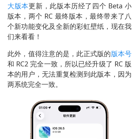
酒店回应车内过夜被收150元
大版本
更新，此版本历经了四个 Beta 小
杭州全市有序停课
版本，两个 RC 最终版本，最终带来了八
商场现钱学森巨幅海报 负责人回应
个新功能变化及全新的彩虹壁纸，现在我
们来看看！
“不怕六爷挂得多 就怕六爷挂一颗”
全民健身事业高质量发展
此外，值得注意的是，此正式版的
版本号
乐享全民健身 共筑健康中国
和 RC2 完全一致，所以已经升级了 RC 版
本的用户，无法重复检测到此版本，因为
两系统完全一致。