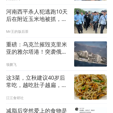
河南西平杀人犯逃跑10天
后在附近玉米地被抓，在
逃跑过程中伤及多名无
Mr王的饭后茶
辜，曾被悬赏5万罪不可
赦
重磅：乌克兰摧毁克里米
亚的雅尔塔港！突袭俄军
机场
项鹏飞
这3菜，立秋建议40岁后
常吃，越吃肚子越扁，清
肠刮油，减肥排毒
江江食研社
减脂后突然爱上的食物是