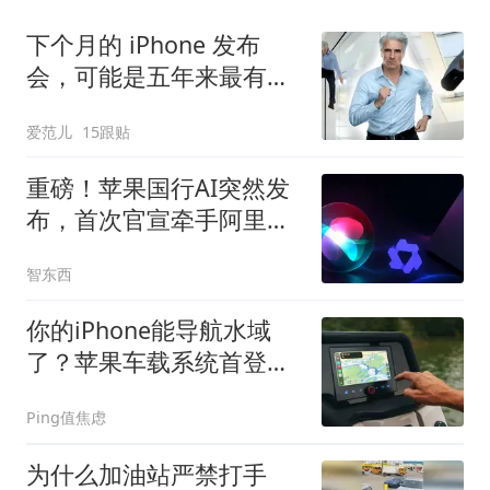
下个月的 iPhone 发布
会，可能是五年来最有
「活人感」的一次
爱范儿
15跟贴
重磅！苹果国行AI突然发
布，首次官宣牵手阿里，
Mac用上千问了
智东西
你的iPhone能导航水域
了？苹果车载系统首登浮
筒船
Ping值焦虑
为什么加油站严禁打手