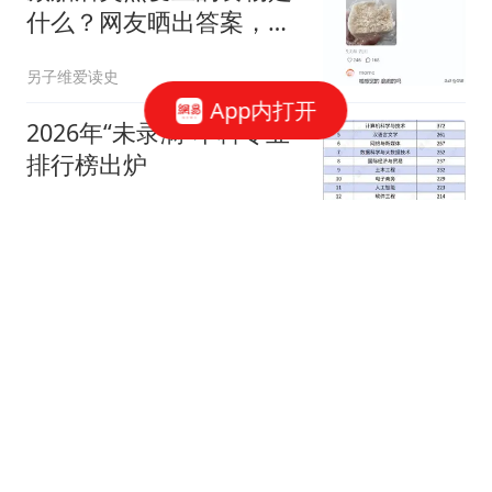
什么？网友晒出答案，最
后几样真没想到
另子维爱读史
App内打开
2026年“未录满”本科专业
排行榜出炉
上观新闻
REDMI K100 Pro真机进驻
小米之家 网友上手后直呼
漂亮
快科技
曼联VS巴黎圣日耳曼：残
阵豪门0-3阴影下，红魔誓
取三连胜