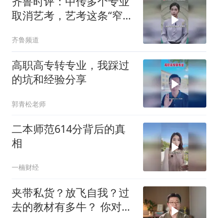
齐鲁时评：中传多个专业
取消艺考，艺考这条“窄
门”真的要换钥匙了
齐鲁频道
高职高专转专业，我踩过
的坑和经验分享
郭青松老师
二本师范614分背后的真
相
一楠财经
夹带私货？放飞自我？过
去的教材有多牛？ 你对课