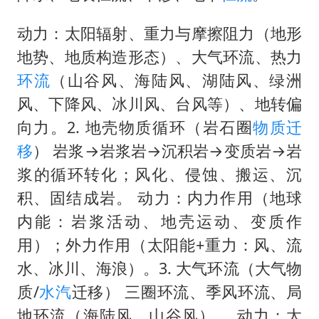
欧阳娜娜窦靖童好搭
动力：太阳辐射、重力与摩擦阻力（地形
中国女篮70-67险胜尼日利亚女篮
地势、地质构造形态）、大气环流、热力
国防部：坚决反制任何闹海挑衅图谋
环流
（山谷风、海陆风、湖陆风、绿洲
“新疆阿勒泰八月能滑雪”不实
风、下降风、冰川风、台风等）、地转偏
向力。2. 地壳物质循环（岩石圈
物质迁
日本试射“战斧”导弹，国防部回应
移
） 岩浆→岩浆岩→沉积岩→变质岩→岩
胡彦斌韩磊 谁帮谁
浆的循环转化；风化、侵蚀、搬运、沉
夯实基础开新局
积、固结成岩。 动力：内力作用（地球
内能：岩浆活动、地壳运动、变质作
用）；外力作用（太阳能+重力：风、流
水、冰川、海浪）。3. 大气环流（大气物
质/
水汽
迁移） 三圈环流、季风环流、局
地环流（海陆风、山谷风）。 动力：太