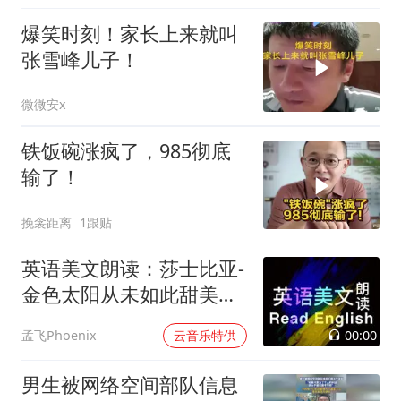
爆笑时刻！家长上来就叫
张雪峰儿子！
微微安x
铁饭碗涨疯了，985彻底
输了！
挽衾距离
1跟贴
英语美文朗读：莎士比亚-
金色太阳从未如此甜美吻
过
00:00
孟飞Phoenix
云音乐特供
男生被网络空间部队信息