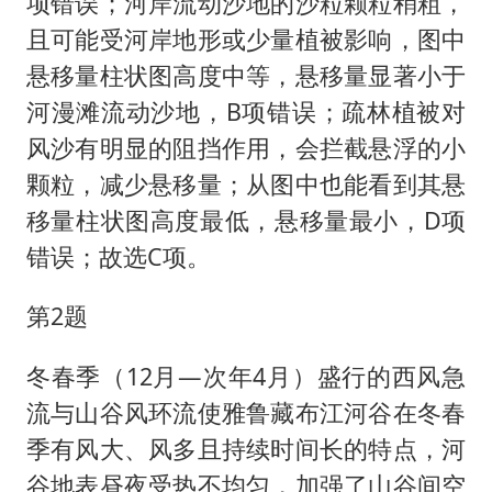
项错误；河岸流动沙地的沙粒颗粒稍粗，
且可能受河岸地形或少量植被影响，图中
悬移量柱状图高度中等，悬移量显著小于
河漫滩流动沙地，B项错误；疏林植被对
风沙有明显的阻挡作用，会拦截悬浮的小
颗粒，减少悬移量；从图中也能看到其悬
移量柱状图高度最低，悬移量最小，D项
错误；故选C项。
第2题
冬春季（12月—次年4月）盛行的西风急
流与山谷风环流使雅鲁藏布江河谷在冬春
季有风大、风多且持续时间长的特点，河
谷地表昼夜受热不均匀，加强了山谷间空