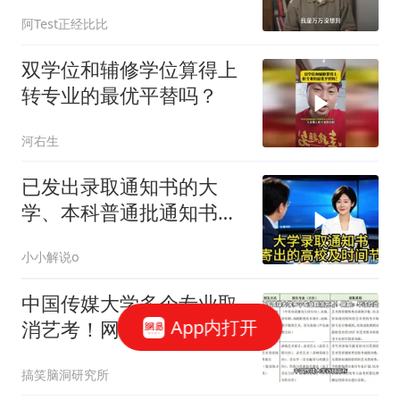
本上哪一句话印象最深？
阿Test正经比比
双学位和辅修学位算得上
转专业的最优平替吗？
河右生
已发出录取通知书的大
学、本科普通批通知书发
出的时间节点
小小解说o
中国传媒大学多个专业取
App内打开
消艺考！网友：早该如此
搞笑脑洞研究所