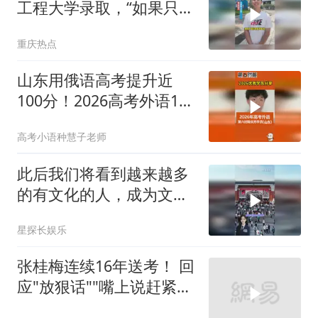
工程大学录取，“如果只是
为了个人的利益那么不建
重庆热点
议报考军校”
山东用俄语高考提升近
100分！2026高考外语121
分学生有话说！
高考小语种慧子老师
此后我们将看到越来越多
的有文化的人，成为文化
艺术工作者
星探长娱乐
张桂梅连续16年送考！ 回
应"放狠话""嘴上说赶紧走
吧，走了以后觉得心里空