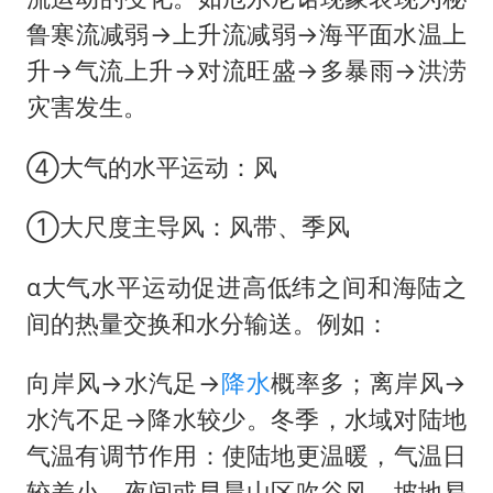
鲁寒流减弱→上升流减弱→海平面水温上
升→气流上升→对流旺盛→多暴雨→洪涝
灾害发生。
④大气的水平运动：风
①大尺度主导风：风带、季风
α大气水平运动促进高低纬之间和海陆之
间的热量交换和水分输送。例如：
向岸风→水汽足→
降水
概率多；离岸风→
水汽不足→降水较少。冬季，水域对陆地
气温有调节作用：使陆地更温暖，气温日
较差小。夜间或早晨山区吹谷风，坡地易