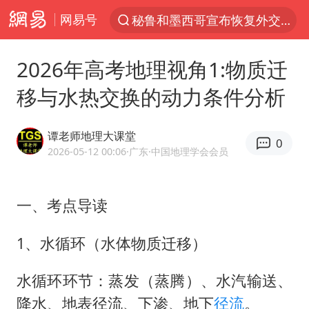
秘鲁和墨西哥宣布恢复外交关系
网易号
“电影+”如何激发千亿级消费新活力？
泉州市委书记张毅恭被查
2026年高考地理视角1:物质迁
沙特土耳其巴基斯坦签署共同防务协议
移与水热交换的动力条件分析
河南将重点打击十类新型黑恶犯罪
谭老师地理大课堂
老中医：立秋后养心是关键
0
2026-05-12 00:06
·广东
·中国地理学会会员
中医教你一招提升气血
U17国足三连胜晋级明日之星半决赛
一、考点导读
四川宜宾市高县4.9级地震致1人死亡
1、水循环（水体物质迁移）
全球首个长时储能一体化产业园量产
中巨芯：上半年归母净利润1405.77万元
水循环环节：蒸发（蒸腾）、水汽输送、
“今天得有40℃了吧 为啥还不预警”
降水、地表径流、下渗、地下
径流
。