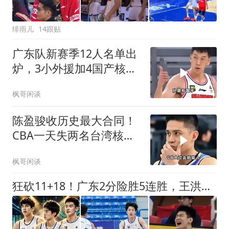
绯雨儿
14跟贴
广东队新赛季12人名单出
炉，3小外援加4国产核
心，内线扶正两新人
枫哥闲谈
陈盈骏收历史最大合同！
CBA一天失两名台湾核
心，吸引力迅速崩塌
枫哥闲谈
狂砍11+18！广东2分险胜5连胜，王洪泽三分得练，替补中锋能顶上