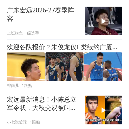
广东宏远2026-27赛季阵
容
上班摸鱼一级选手
欢迎各队报价？朱俊龙仅C类续约广厦男篮3年，广东北京等多队有意
绯雨儿
1跟贴
宏远最新消息！小陈总立
军令状，大秋交易被叫
停，徐昕去留定了！
小七说篮球
1跟贴