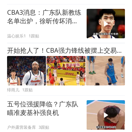
CBA3消息：广东队新教练
名单出炉，徐昕传坏消
息，山东签约亏大了
温心娱乐1
1跟贴
开始抢人了！CBA强力锋线被摆上交易货架，辽粤京等队给出报价？
绯雨儿
1跟贴
五号位强援降临？广东队
瞄准麦基补强良机
户外露营装备库
3跟贴