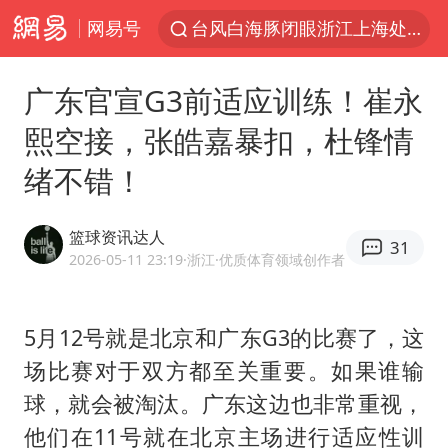
网易号
台风白海豚闭眼浙江上海处于危险半圆
白海豚将正面袭击贯穿浙江
广东官宣G3前适应训练！崔永
香港宏福苑火灾或由烟头引起
熙空接，张皓嘉暴扣，杜锋情
中国父女泰国骑摩托车坠崖1死1伤
绪不错！
浙江台州《告全体市民书》
网约车司机充电时猝死保险拒赔
篮球资讯达人
31
周末打虎 宋致远被查
2026-05-11 23:19
·浙江
·优质体育领域创作者
郑丽文：台湾从来没有“独立”过
刘浩存百花奖开幕式红裙起舞
5月12号就是北京和广东G3的比赛了，这
场比赛对于双方都至关重要。如果谁输
女子网购名牌包发现是自己丢的那只
球，就会被淘汰。广东这边也非常重视，
女儿为争财产堵门阻挠父亲出殡
他们在11号就在北京主场进行适应性训