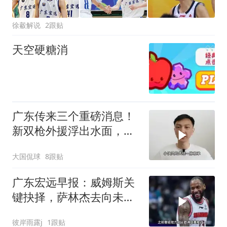
徐觳解说
2跟贴
天空硬糖消
广东传来三个重磅消息！
新双枪外援浮出水面，陈
少给徐杰找帮手
大国侃球
8跟贴
广东宏远早报：威姆斯关
键抉择，萨林杰去向未
定，徐杰信守诺言
彼岸雨露j
1跟贴