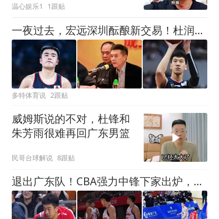
温心娱乐1
1跟贴
一夜过去，宏远深圳酝酿新交易！杜润旺正式告别，张文逸生日快乐
多特体育说
2跟贴
威姆斯说的不对，杜锋和
朱芳雨很难再回广东男篮
民哥台球解说
8跟贴
退出广东队！CBA强力中锋下家出炉，曾力压徐昕+焦泊乔！