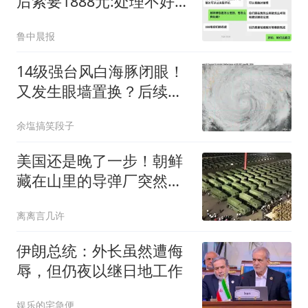
后索要1888元:处理不好就
拔卡
鲁中晨报
14级强台风白海豚闭眼！
又发生眼墙置换？后续仍
有增强可能？
余塩搞笑段子
美国还是晚了一步！朝鲜
藏在山里的导弹厂突然露
底：导弹越造越多
离离言几许
伊朗总统：外长虽然遭侮
辱，但仍夜以继日地工作
娱乐的宅急便