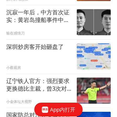
沉寂一年后，中方首次证
实：黄岩岛撞船事件中，
两位英雄壮烈牺牲
输在感情刀
深圳炒房客开始砸盘了
小蔡观房
辽宁铁人官方：强烈要求
更换德比主裁，曾3次对
泰山重大误判被罚
小金体坛大视野
App内打开
国家防总对江苏安徽启动