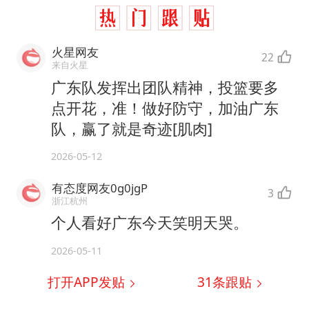
火星网友
22
来自火星
广东队发挥出团队精神，投篮要多
点开花，准！做好防守，加油广东
队，赢了就是奇迹[肌肉]
2026-05-12
有态度网友0g0jgP
3
浙江杭州
个人看好广东今天笑明天哭。
2026-05-11
打开APP发贴
31
条跟贴