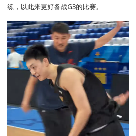
万岁山接盘烂尾恒大文旅城
练，以此来更好备战G3的比赛。
戚薇谈把脸交给AI
多个明星演唱会取消
习近平心系体育强国建设