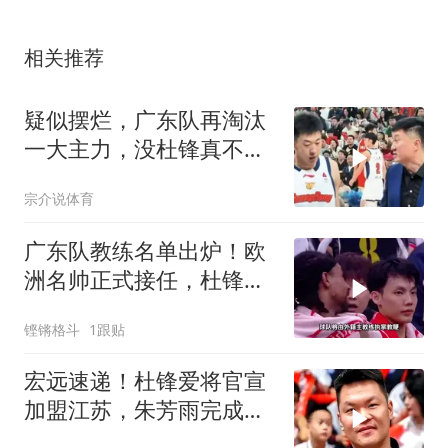
相关推荐
疑似摆烂，广东队再淘汰
一大主力，没杜锋真不
行，宏远季后赛难了
宗介说体育
广东队教练名单出炉！欧
洲名帅正式接任，杜锋安
心离开
铿锵格斗
1跟贴
宏远速递！杜锋爱将官宣
加盟江苏，朱芳雨完成交
接，徐杰深夜发声