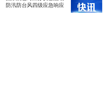
防汛防台风四级应急响应
新京报
乐福想加盟76人重聚詹姆
斯，前队友莫里斯开抢：
最后名额是我的
甜份超标的我
勒夫想投76人与詹姆斯重
聚，莫里斯先开抢：最后
一个老将名额是我的！
甜份超标的我
美国反华政客寻求访华，
还希望到中国大学演讲，
不料中方没有搭理