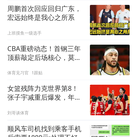
周鹏首次回应回归广东，
宏远始终是我心之所系
上班摸鱼一级选手
CBA重磅动态！首钢三年
顶薪敲定后场核心，莫兰
德降薪仍难留辽宁
体育见习官
1跟贴
女篮残阵力克世界第8！
张子宇减重后爆发，年轻
阵容热身价值拉满
刘哥谈体育
顺风车司机找到乘客手机